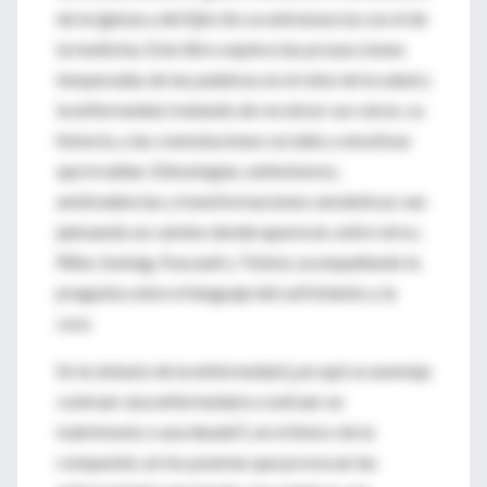
de la Iglesia y del Ejército se entremezcla con el de
la medicina. Este libro explora las proyecciones
inesperadas de las palabras en el reino de la salud y
la enfermedad, tratando de recobrar sus raíces, su
historia, y las connotaciones sociales y emotivas
que irradian. Etimologías, eufemismos,
ambivalencias y transformaciones semánticas van
jalonando un camino donde aparecen, entre otros,
Rilke, Sontag, Foucault y Tolstoi, acompañando la
pregunta sobre el lenguaje del sufrimiento y la
cura.
En la sintaxis de la enfermedad (¿en qué se asemeja
contraer una enfermedad a contraer un
matrimonio o una deuda?), en el léxico de la
compasión, en los poemas que provocan las