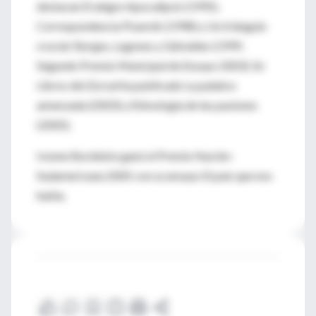
destacan El alegre Apocalipsis (1995),
Correspondencia Pizarnik (1998) y Un triángulo
crucial: Borges, Lugones y Güiraldes (1999,
Segundo Premio Municipal de Ensayo 2003). En
Libros del Zorzal ha publicado La palabra
amenzada (2003) y Etimología de las pasiones
(2005).
Ivonne Bordelois ganó el Premio Nación-
Sudamericana 2005 con su ensayo El país que nos
habla.