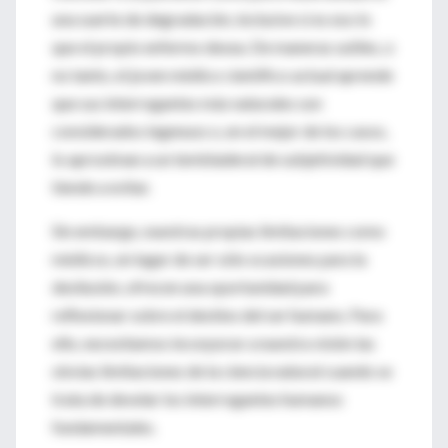
una suerte de degradación, inclusive si es eso lo
que el propio enfermo desea. De maneras sutiles, o
no tanto, el joven médico científico actual aprende
que sus interrogantes más naturales son
considerados ingenuos o, en el mejor de los casos,
lo aproximan a un tembladeral de subjetividad que
tiende a evitar.
Sin embargo, nuestras propias limitaciones como
médicos, en lugar de ser sólo ocasiones para la
desilusión, ofrecen una oportunidad para
reflexionar sobre el destino del ser humano. Para
ello, necesitamos incorporar a nuestra visión las
obvias limitaciones de la ciencia natural cuando se
trata de develar los interrogantes humanos
fundamentales.