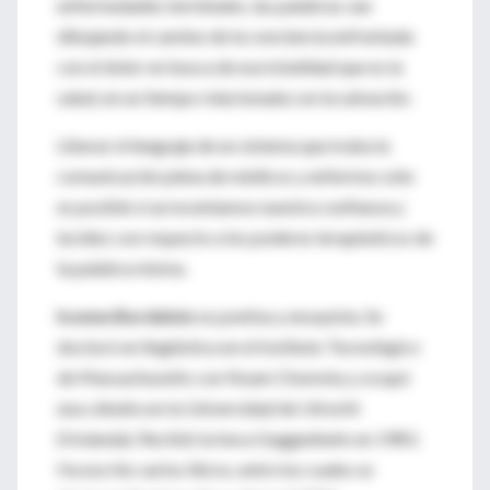
enfermedades terminales, las palabras van
dibujando el camino de la conciencia enfrentada
con el dolor en busca de esa totalidad que es la
salud, en un tiempo relacionada con la salvación.
Liberar el lenguaje de un sistema que traba la
comunicación plena de médicos y enfermos sólo
es posible si acrecentamos nuestra confianza y
lucidez con respecto a los poderes terapéuticos de
la palabra misma.
Ivonne Bordelois
es poetisa y ensayista. Se
doctoró en lingüística en el Instituto Tecnológico
de Massachusetts con Noam Chomsky y ocupó
una cátedra en la Universidad de Utrecht
(Holanda). Recibió la beca Guggenheim en 1983.
Ha escrito varios libros, entre los cuales se