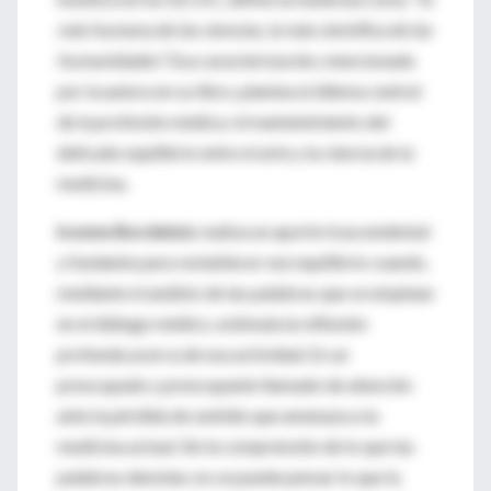
más humana de las ciencias, la más científica de las
humanidades".
Esa caracterización, mencionada
por la autora en su libro, plantea el dilema central
de la profesión médica: el mantenimiento del
delicado equilibrio entre el arte y la ciencia de la
medicina.
Ivonne Bordelois
realiza un aporte trascendental
y fundante para restablecer ese equilibrio cuando,
mediante el análisis de las palabras que se emplean
en el diálogo médico, estimula la reflexión
profunda acerca de esa actividad. Es un
preocupado y preocupante llamado de atención
ante la pérdida de sentido que amenaza a la
medicina actual. Sin la comprensión de lo que las
palabras denotan, no se puede pensar lo que la