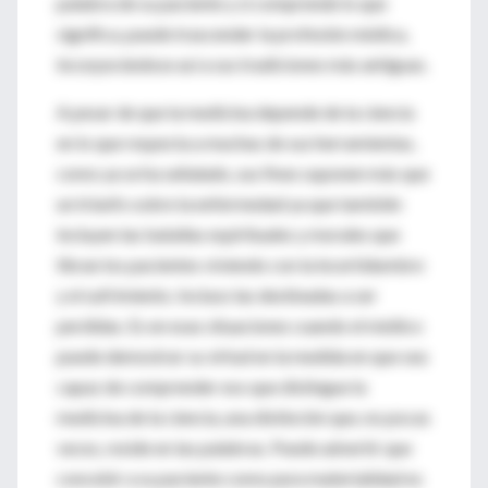
palabra de su paciente y si comprende lo que
significa, puede trascender la profesión médica,
incorporándose así a sus tradiciones más antiguas.
A pesar de que la medicina depende de la ciencia
en lo que respecta a muchas de sus herramientas,
como ya se ha señalado, sus fines suponen más que
un triunfo sobre la enfermedad ya que también
incluyen las batallas espirituales y morales que
libran los pacientes viviendo con la incertidumbre
y el sufrimiento. Incluso las destinadas a ser
perdidas. Es en esas situaciones cuando el médico
puede demostrar su virtud en la medida en que sea
capaz de comprender eso que distingue la
medicina de la ciencia, una distinción que, no pocas
veces, reside en las palabras. Puede advertir que
concebir a su paciente como pura materialidad es