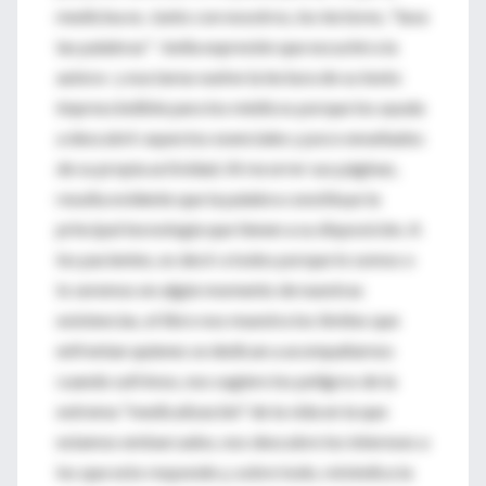
medicina es. Junto con nosotros, los lectores, "lava
las palabras" -bella expresión que escuché a la
autora- y esa tarea vuelve la lectura de su texto
imprescindible para los médicos porque los ayuda
a descubrir aspectos esenciales y poco enseñados
de su propia actividad. Al recorrer sus páginas,
resulta evidente que la palabra constituye la
principal tecnología que tienen a su disposición. A
los pacientes, es decir a todos porque lo somos o
lo seremos en algún momento de nuestras
existencias, el libro nos muestra los límites que
enfrentan quienes se dedican a acompañarnos
cuando sufrimos, nos sugiere los peligros de la
extrema "medicalización" de la vida en la que
estamos embarcados, nos descubre los intereses a
los que esto responde y, sobre todo, reivindica la