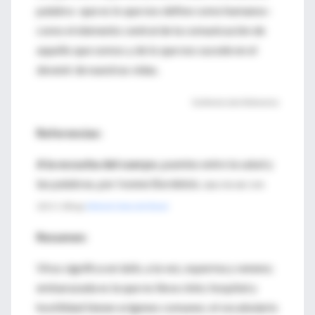
palabra -que es lo que nos define como humanos-
como el elemento central de la comunicación de
aquello que somos y de lo que nos sucede en el
devenir de nuestras vidas.
Guillermo Jaim Etcheverry
Referencias:
A la escucha del cuerpo
, p
uentes entre la salud y
las palabras, por
Ivonne Bordelois.
ISBN 978-987-599-
125-5 / 240 pp.
Editorial Libros del Zorzal
Resumen:
Virus significa en latín, a la vez, esperma y veneno;
embarazada es la que no lleva cinto; hospital y
hostilidad tienen orígenes comunes; el vocabulario