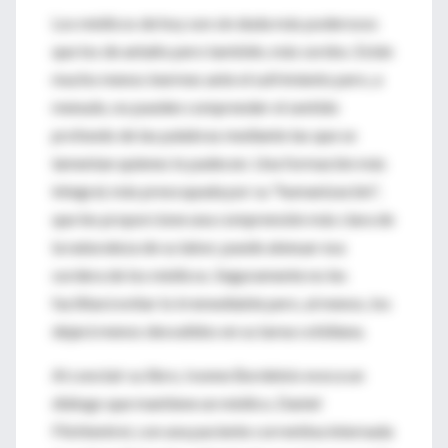
Los médicos de hoy son sin duda más poderosos
que los de antaño pero también, más sordos. Están
mucho menos inermes ante el sufrimiento pero, a
menudo, no pueden comprender el sentido
profundo de las palabras mediante las que se
lamentan quienes lo padecen. Una formación más
integral, más preocupada por su "humanización",
que les proporcione una comprensión más clara de
la naturaleza de su labor, puede atenuar esa
sordera de los médicos. Seguramente no les
facilitará evitar lo irremediable pero, al menos, los
dejará menos desvalidos en su tarea cotidiana.
Al concluir su libro, Ivonne Bordelois evoca un
diálogo que mantiene un médico, Daniel
Flichtentrei, con una paciente correntina internada