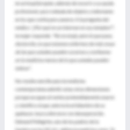
en un hospital quien, además de recurrir a su ayuda
profesional, yace rodeada de objetos y talismanes
en los que confía para sanarse. A la pregunta del
médico
"¿Por qué no se internan en sus templos?"
,
la mujer responde:
"No se enoje, pero lo que pasa,
doctorcito, es que estamos enfermos de más cosas
de las que ustedes pueden curarnos y confiamos
en la medicina menos de lo que ustedes pueden
tolerar".
No resulta sencillo para la medicina
contemporánea admitir estas otras dimensiones
porque escapan al rumbo pretendidamente exacto
y científico al que, ante la incertidumbre de su
quehacer, busca aferrarse con desesperación.
Edmund Pellegrino, uno de los padres de la
bioética en los EE.UU., define la medicina como
"la