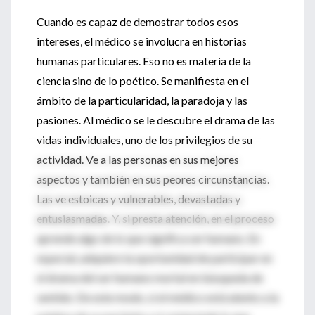
Cuando es capaz de demostrar todos esos
intereses, el médico se involucra en historias
humanas particulares. Eso no es materia de la
ciencia sino de lo poético. Se manifiesta en el
ámbito de la particularidad, la paradoja y las
pasiones. Al médico se le descubre el drama de las
vidas individuales, uno de los privilegios de su
actividad. Ve a las personas en sus mejores
aspectos y también en sus peores circunstancias.
Las ve estoicas y vulnerables, devastadas y
entusiasmadas. Y, si presta atención, en el proceso
aprende algo de lo que significa ser humano. En
especial, adquiere la oportunidad de participar en
el drama del ser humano mortal en búsqueda de
sentido. De este modo, si el médico está atento a la