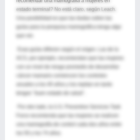
recomendar una mamografía a mujeres en
estado terminal? No está claro, según Leach.
Una posibilidad es que las dudas sobre las
guías para la pesquisa mamográfica tenga algo
que ver.
Esas guías difieren según el origen. Las de la
ACS, por ejemplo, recomiendan que las mujeres
con un nivel de riesgo promedio de desarrollar
cáncer mamario comiencen los controles
anuales a los 40 años y los repitan en tanto
tengan "buen estado de salud".
Por otro lado, la U.S. Preventive Services Task
Force recomienda que las mujeres se realicen
una mamografía de control cada dos años entre
los 50 y los 74 años.