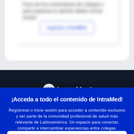
Para ver los comentarios de colegas o
para expresar tu opinión debes iniciar
sesión
Ingresar a IntraMed
¡Acceda a todo el contenido de IntraMed!
Centro de Ayuda
Regístrese o inicie sesión para acceder a contenido exclusivo
y ser parte de la comunidad profesional de salud más
relevante de Latinoamérica. Un espacio para conectar,
Términos y condiciones
compartir e intercambiar experiencias entre colegas.
| Políticas de privacidad