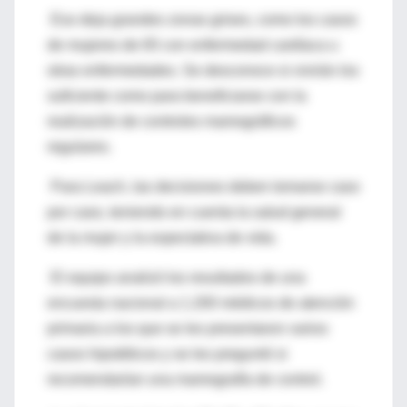
Eso deja grandes zonas grises, como los casos
de mujeres de 65 con enfermedad cardíaca u
otras enfermedades. Se desconoce si vivirán los
suficiente como para beneficiarse con la
realización de controles mamográficos
regulares.
Para Leach, las decisiones deben tomarse caso
por caso, teniendo en cuenta la salud general
de la mujer y la expectativa de vida.
El equipo analizó los resultados de una
encuesta nacional a 1.200 médicos de atención
primaria a los que se les presentaron varios
casos hipotéticos y se les preguntó si
recomendarían una mamografía de control.