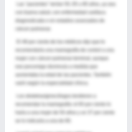
Las "pacientes" tenían 50, 65 u 80 años, ya sea
con buena salud, con enfermedad cardíaca
diagnosticada o en estadios avanzados de
cáncer pulmonar.
El 48 por ciento de los médicos dijo que le
recomendaría una mamografía de control a una
mujer con cáncer pulmonar terminal, aunque
ese porcentaje disminuía a medida que
aumentaba la edad de las pacientes. También
varió según la especialidad clínica.
Los obstetras/ginecólogos tendieron a
recomendar la mamografía: el 65 por ciento lo
haría a una mujer de 50 años y un 37 por ciento
se lo indicaría a una de 80.