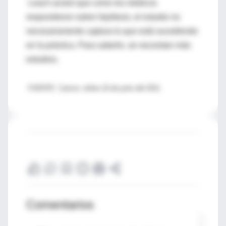
Leach aclaró que como los médicos
respondieron sobre hipótesis, el estudio no
necesariamente captura lo que está sucediendo
en la práctica. Para saberlo, se necesitan más
estudios.
FUENTE: Cancer, online 16 de junio del 2011
Comentarios