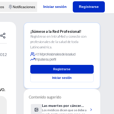
Iniciar sesión
Registrarse
tos
Notificaciones
¡Súmese a la Red Profesional!
Regístrese en IntraMed y conecte con
profesionales de la salud de toda
Latinoamérica.
2012
+1.1 M profesionales de la salud
Impulse su perfil
Registrarse
Iniciar sesión
vo.
Contenido sugerido
Las muertes por cáncer
Los médicos dicen que se debe a
bajaron 10% en 30 años en