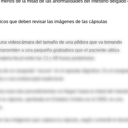
menos de la mitad de las anormalidades del intestino delgado
dicos que deben revisar las imágenes de las cápsulas
a una videocámara del tamaño de una píldora que va tomando
transmiten a una pequeña grabadora que el paciente utiliza
teria fecal entre las 12 y 48 horas posteriores.
sa de un sangrado "oscuro" en el aparato digestivo. Es el sangr
a o una endoscopía tradicional.
ara esos dos procedimientos no llegan hasta la mitad del intesti
 la cápsula, aprobada en Estados Unidos en el 2000, es una
o.
n las imágenes que captura la cápsula, según comentó el doct