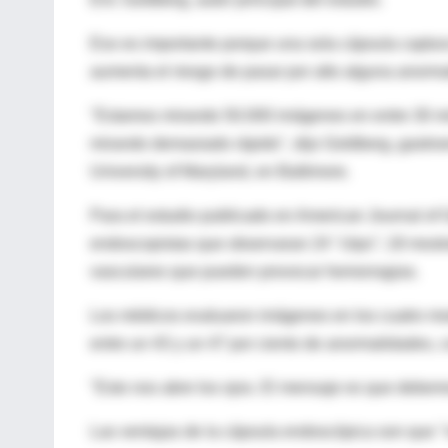
Eso es importante porque una sola cápsula captu
aumenta el riesgo de pasar por alto alguna anorma
"Estamos mirando 50.000 imágenes en entre 30 min
mirando demasiado rápido", dijo Goldberg, gastroe
University of Maryland, en Baltimore.
Para el estudio publicado en American Journal of 
endoscopistas que observaran 24 "clips"; 18 most
vasculares que pueden provocar hemorragias.
Los médicos evaluaron imágenes en los cuatro mod
entre un 43 y un 47 por ciento de anormalidades,
"Esto nos abre los ojos. El mensaje es que debem
Las ventajas de la cápsula endoscópica son que "n