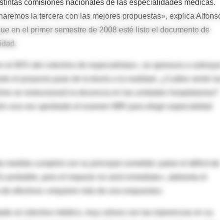
istintas comisiones nacionales de las especialidades médicas.
remos la tercera con las mejores propuestas», explica Alfons
ue en el primer semestre de 2008 esté listo el documento de
idad.
n el 90% del colectivo de especialistas», se apresura a subraya
 el proyecto pase de la teoría a la realidad. ¿Cuáles serán la
o se restructurará la docencia en las unidades hospitalarias?
n una vez aprobado el examen MIR para elegir especialidad
ta medida cumplirá con su principal cometido: paliar el déficit de
s probable, pero el impacto no será inmediato», adelanta el
a de efectivos «requiere más de una respuesta».
do al colectivo médico, muy celoso con las injerencias en su