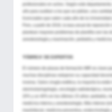
profesionales en activo. Según este departamento
año para sustituir a los que se jubilan, una canti
licenciados que salen cada año de la Universidad 
Pero, a partir de 2016, la tasa anual de reposició
plantean mayores problemas de plantilla son las de
anestesiología y reanimación, pediatría y medicina
'FÁBRICA' DE EXPERTOS
El número de plazas de formación MIR es clave par
muchas disciplinas redujeron su capacidad docente
inversa. Salvo cirugía estética, la mayoría la est
otorrinolaringología, oncología radioterápica, reum
20% y un 40% en los últimos 15 años: pediatría, me
medicina interna y anestesiología. Más intenso (e
maxilofacial, medicina preventiva, endocrinología, p