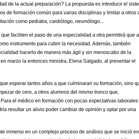
dad de la actual preparación? La propuesta es introducir el sis
ños de formación común para varias disciplinas y limitar a otros
citación como pediatra, cardiólogo, neumólogo...
ue faciliten el paso de una especialidad a otra permitirá que 
 como instrumento para cubrir la necesidad. Además, también
pecialidad hacerlo de manera más ágil y sin menoscabo de la
ó en marzo la entonces ministra, Elena Salgado, al presentar el
ría que esperar tantos años a que culminaran su formación, sino q
empezar de cero, a otros alumnos del mismo tronco que,
. Para el médico en formación con pocas expectativas laborales
ría resultar un alivio poder cambiar de opinión y optar por una
nte inmerso en un complejo proceso de análisis que se inició en