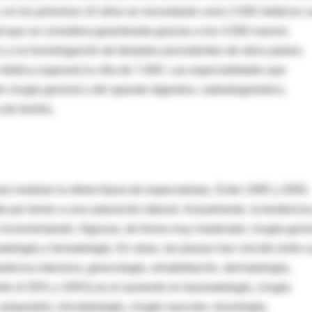
, en los próximos 10 años se necesitarán unos 2.500 médicos 
dad que se considera garantizada gracias a los 4.000 nuevos
y a la homologación de titulados procedentes de otros países.
n médica superará la cifra de 7.000. Las especialidades que
 cirugía general y del aparato digestivo, radiodiagnóstico,
 de familia.
a modular la oferta futura de especialistas. Entre 1995 y 2000,
 por temor a una saturación laboral. Actualmente, la tendencia
án incrementando. Algunas, de forma muy moderada: cirugía gene
atología y hematología. En otras, las plazas han crecido entre 
dicina intensiva, ginecología, rehabilitación, dermatología,
ntre el 50% y 100%) es el aumento en traumatología, cirugía
siquiatría, microbiología, cirugía vascular, neurología,