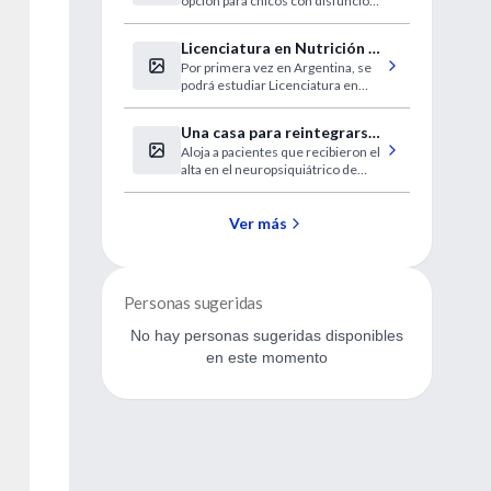
opción para chicos con disfunción
intestinal irreversible.
Licenciatura en Nutrición a
Por primera vez en Argentina, se
distancia
podrá estudiar Licenciatura en
Nutrición a distancia. Tiene tiempo
para inscribirse hasta febrero de
Una casa para reintegrarse
2008.
Aloja a pacientes que recibieron el
a la vida
alta en el neuropsiquiátrico de
Open Door y no tenían dónde ir.
Ver más
Personas sugeridas
No hay personas sugeridas disponibles
en este momento