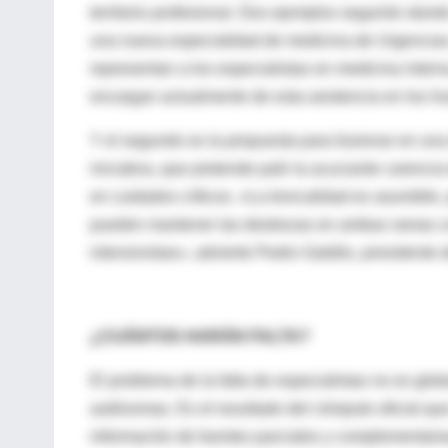
territorio profesional. Dos ejemplos seguirán dand
una nueva especialidad de medicina de Urgencias 
representan a los especialistas en medicina intern
encargan actualmente de esta asistencia en los ho
Y el segundo es la propuesta para fusionar en una 
iniciativa, que pretende palir la acuciante carencia
en cuidados críticos. «La troncalidad es asumible
pueden mantener las destrezas en ambas ramas co
intensivistas», advierte Pedro Galdós, president
¿CUÁNTOS HARÁN FALTA?
El problema de la falta de especialistas no es glo
autónomas. Es el resultado del cómputo oficial qu
información de fuentes parciales y complementaria