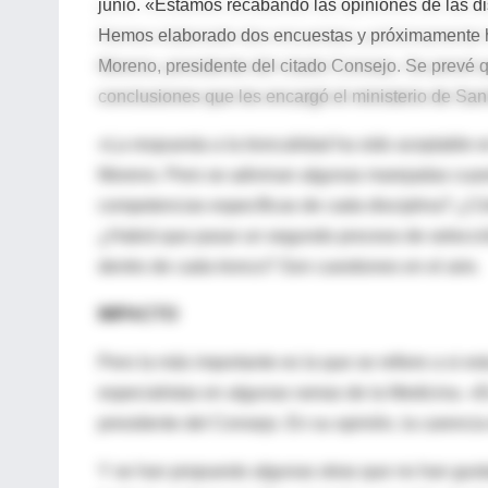
junio. «Estamos recabando las opiniones de las d
Hemos elaborado dos encuestas y próximamente ha
Moreno, presidente del citado Consejo. Se prevé q
conclusiones que les encargó el ministerio de San
«La respuesta a la troncalidad ha sido aceptable e
Moreno. Pero se adivinan algunas marejadas cuando
competencias específicas de cada disciplina? ¿Cóm
¿Habrá que pasar un segundo proceso de selecció
dentro de cada tronco? Son cuestiones en el aire.
IMPACTO
Pero la más importante es la que se refiere a si es
especialistas en algunas ramas de la Medicina. «E
presidente del Consejo. En su opinión, la carenci
Y se han propuesto algunas otras que no han gusta