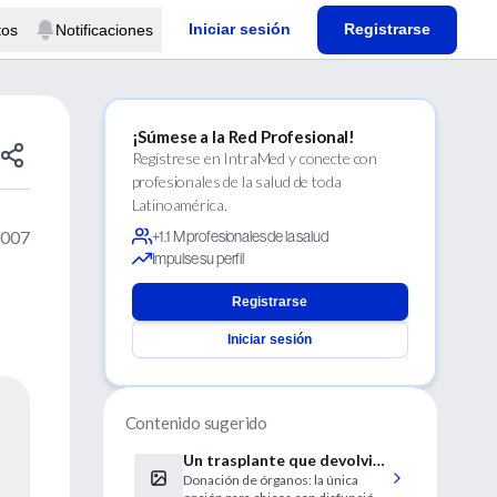
Iniciar sesión
Registrarse
tos
Notificaciones
¡Súmese a la Red Profesional!
Regístrese en IntraMed y conecte con
profesionales de la salud de toda
Latinoamérica.
2007
+1.1 M profesionales de la salud
Impulse su perfil
Registrarse
Iniciar sesión
Contenido sugerido
Un trasplante que devolvió
Donación de órganos: la única
la esperanza