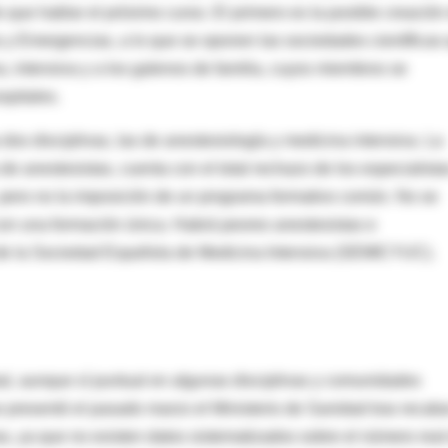
o que hablar el próximo curso. El primero es la posible creación
y Emergencias, a lo que se oponen las sociedades científicas
a, intensiva y a los galenos de familia, cuyos miembros se
spitales.
dos disciplinas, las de anestesiología y medicina intensiva. La
 de anestesistas, cuenta con el total rechazo de los especialista
, pero no la imposición de un programa formativo común. No se
n una formación única. Habrá peores anestesistas e
e de la Sociedad Española de Medicina Intensiva (SEMICYUC).
bal, aunque sí puntual en algunas disciplinas y comunidades
e presentó el pasado marzo el Ministerio de Sanidad tras recaba
s, ya que no existen datos sistematizados sobre el número real