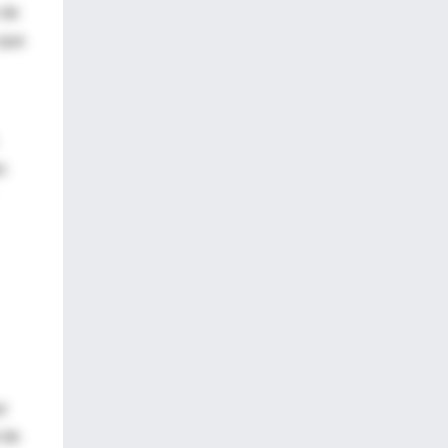
 de
 que
s
r
 de