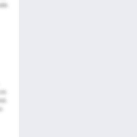
cada
 es
ral,
un