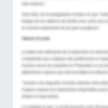
más extensa".
Ante todo, los investigadores insisten en que "esto
trabajo de los médicos de familia sino como una su
el correcto tratamiento de los que la padecen".
Valorar el coste
La detección deficiente de la depresión en Atenci
competente que cualquier otro profesional no especi
muchas veces los expertos en Psiquiatría no se p
deberíamos esperar que este facultativo lo detect
"Aunque una segunda consulta rutinaria sería efect
Sugiero mejorar los tratamientos disponibles par
añade el especialista.
La realidad es que "si al día tenemos unos 40 pac