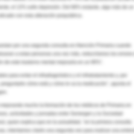
nte, el 12% sufre depresión. Del 66% restante, algo más de un
ticado con esta alteración psiquiátrica.
 apuestan por una segunda consulta en Atención Primaria cuando
luaran a estas personas una vez más, reduciríamos los errores
n de este trastorno mental mejoraría en un 90%".
es para evitar el infradiagnóstico y el infratratamiento y, por
 preguntarle cómo está y cómo le va la medicación", apunta el
gen.
 mejorando mucho la formación de los médicos de Primaria en
esos, actividades y jornadas entre Semergen y la Sociedad
ú, quien explica que en la actualidad, "en la primera consulta
as, intentamos citarle una segunda vez para realizar una entrev