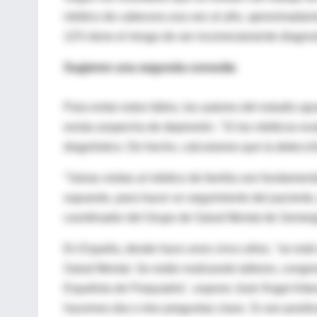
médico de cabecera una vez al año, aproximadame
12% tiene el riesgo de ser incorrectamente diagnos
Sugieren una segunda consulta
Para evitar estos fallos, los autores del estudio
exista sospecha de depresión. "Si los médicos eva
diagnóstico. De hecho, calculamos que la detecció
"Varias visitas al médico de familia son fundamental
supuesto, para hacer un seguimiento del paciente,
coordinador del Grupo de Salud Mental de Semer
En España, desde hace unos cinco años, "se está
Salud Mental. Se están realizando talleres, congr
Española de Psiquiatría", expone José Ángel Arbes
hacemos dos o tres preguntas clave. Si son positiv