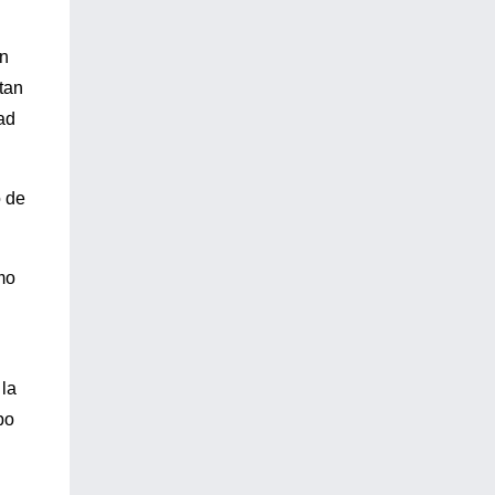
ún
tan
tad
o de
mo
la
po