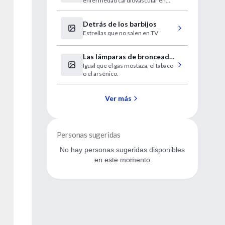
enfermedad cardiovascular en
mujeres de EEUU. El trabajo
denuncia que las mujeres se
Detrás de los barbijos
encuentran infrarrepresentadas
en los estudios.
Estrellas que no salen en TV
Las lámparas de bronceado
Igual que el gas mostaza, el tabaco
ya son oficialmente causa
o el arsénico.
de cáncer
Ver más
Personas sugeridas
No hay personas sugeridas disponibles
en este momento