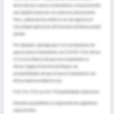
atracción por nuevos tratamientos y ha promovido
una rápida traslación a la cabecera del paciente.
Pero, ¿deberían los médicos ser tan agresivos?
Una simple aplicación del teorema de Bayes puede
ayudar.
Por ejemplo, suponga que H es una hipótesis de
que un nuevo tratamiento con COVID-19 es eficaz
y E es la evidencia de que ese tratamiento es
eficaz. Según el teorema de Bayes, las
probabilidades de que el nuevo tratamiento sea
eficaz dada la evidencia son:
P (E | H) / P (E | no H) × Probabilidades anteriores
Durante la pandemia, se esperarían las siguientes
suposiciones: