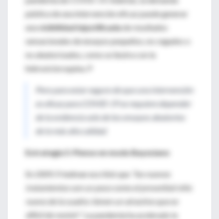
pública de una intervención eficaz puede generar
una
visibilidad injustificada
de resultados
sensacionales de ensayos pequeños, no cegados o
no aleatorizados, como se ilustra con la
hidroxicloroquina. P
Pero para estar seguro de que una intervención
es eficaz para COVID-19 se requiere depender
de la evidencia solo de los ensayos aleatorios
de la más alta calidad.
Estrategia 5: Piense en modo Bayesiano
En 2009, Friedman escribió que
"los nuevos
tratamientos son un poco como el proverbial niño
nuevo de la cuadra: tienen un atractivo que es
difícil de resistir"
. La pandemia ha acelerado la