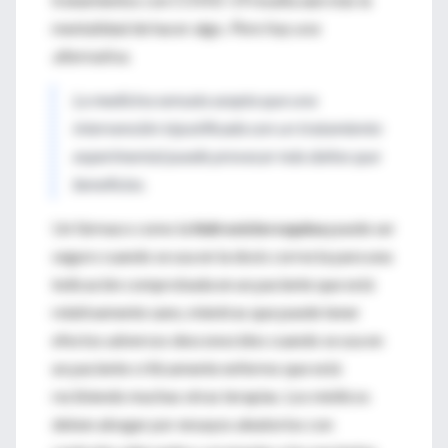
mentalidad de hacer algo.
Pero hay una
alternativa.
La medicina sensata acepta que una
intervención injustificada con un tratamiento
experimental puede provocar más daños que
beneficios.
Un fármaco como la
hidroxicloroquina
puede ser
seguro cuando se usa en la dosis correcta para una
indicación comprobada en un paciente que está
relativamente sano, mientras que puede tener
efectos adversos desconocidos cuando se usa en
un paciente críticamente enfermo que está
recibiendo muchas otras terapias. Los médicos
deben abogar por ensayos aleatorios con