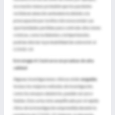
era mucho menos probable que los pacientes
recibieran atención ambulatoria debido a la
preocupación por la infección nosocomial. Las
oportunidades perdidas para controlar afecciones
crónicas, como la diabetes y la hipertensión,
podrían afectar la probabilidad de sobrevivir al
COVID-19.
Estrategia 4: Centrarse en pruebas de alta
calidad
Algunas investigaciones clínicas están
sesgadas
.
Incluso los mejores métodos de investigación,
como los ensayos aleatorios, pueden ser poco
fiables. Esto se ha visto amplificado por el rápido
ritmo de la investigación emprendida durante la
pandemia de COVID-19. Además, la demanda