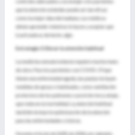
controles adecuados y aconsejar a los pacientes
que la atención estándar puede ser tan eficaz
como la mejor idea del mañana. Los médicos
deben aprender mientras lo hacen y aceptar que
(casi) nada es de hecho
algo
.
Estrategia 3: Elevar la atención habitual
La medicina sensata todavía requiere mucha mano
de obra. Para los pacientes con COVID-19 que
tienen una enfermedad aguda, las pautas incluyen
medidas de apoyo o habituales, como ventilación
protectora de los pulmones o posición boca abajo,
que reducen la mortalidad. La atención habitual
también incluye la optimización de la atención
para las enfermedades crónicas.
Durante el brote de SARS de 2004, por ejemplo,