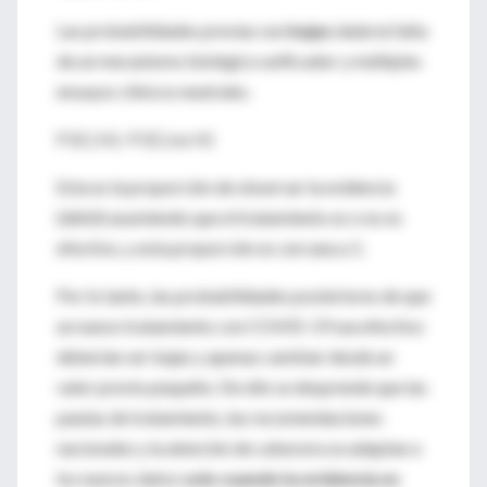
Las probabilidades previas son
bajas
dada la falta
de un mecanismo biológico unificador y múltiples
ensayos clínicos neutrales.
P (E | H) / P (E | no H)
Esta es la proporción de observar la evidencia
(débil) asumiendo que el tratamiento es o no es
efectivo, y esta proporción es cercana a 1.
Por lo tanto, las probabilidades posteriores de que
un nuevo tratamiento con COVID-19 sea efectivo
deberían ser bajas y apenas cambiar desde un
valor previo pequeño. De ello se desprende que las
pautas de tratamiento, las recomendaciones
nacionales y la atención de cabecera se adaptan a
los nuevos datos
solo cuando la evidencia es