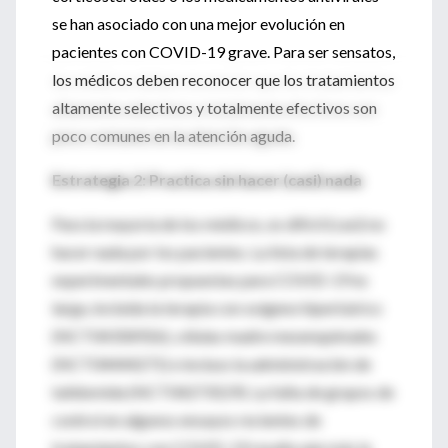
se han asociado con una mejor evolución en
pacientes con COVID-19 grave. Para ser sensatos,
los médicos deben reconocer que los tratamientos
altamente selectivos y totalmente efectivos son
poco comunes en la atención aguda.
Estrategia 2: Practica sin hacer (casi) nada
Para la mayoría de los médicos, es difícil (casi) no
hacer nada por los pacientes. La lista de terapias
experimentales propuestas para COVID-19 es
larga, incluida la terapia con oxígeno hiperbárico
(NCT04358926), células madre mesenquimales
(NCT04444271) e incluso la administración de
talidomida (NCT04273529). La falta de grupos de
control en algunos ensayos recientes de
tratamientos con COVID-19 resalta aún más la