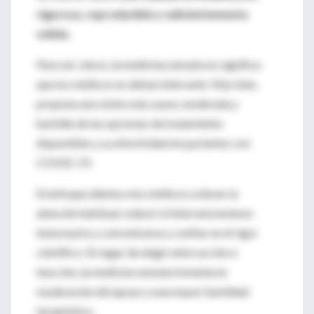
rigurosa, reproducible y suficientemente
sólida
.
Para ser claros, la medicina sensata no significa
que los médicos no deban intervenir. Más bien,
propone una visión más suave, moderada y
humilde de las opciones de tratamiento
disponibles y su efectividad en pacientes con
COVID-19.
El enfoque alienta a los médicos a elevar la
atención habitual, reducir el intervencionismo
innecesario y concentrarse y confiar en el rigor
científico. En lugar de elegir entre acción e
inacción, la medicina sensata fomenta la
moderación del apoyo y una mayor humildad
terapéutica.