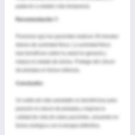
padecen a edades más tempranas.
Recomendación 7:
Promover que los pacientes realicen 30 minutos
diarios de actividad física. La actividad física
trae beneficios sobre la salud en general y
mejora el estado de ánimo. Protege del cáncer
de próstata en forma indirecta.
Conclusión:
Un estilo de vida saludable es beneficioso para
prevenir el cáncer de próstata y mejorar la
calidad de vida de estos pacientes, actuando en
forma sinérgica con la terapia definitiva.