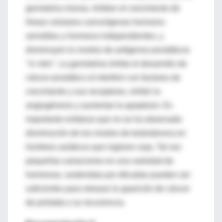
genisteína misma, inhiben el crecimiento de
líneas celulares cancerígenas hormono-
sensibles y hormono-independientes, y
disminuyen lo niveles de antígenos prostáticos
"in vitro". La genisteína inhibe el desarrollo de
cáncer prostático al interferir con factores de
crecimiento y sus receptores, inhibir la
angiogénesis y aumentar la apoptosis. Es
importante enfatizar que no se ha observado
disminución de los niveles de testosterona en
hombres asiáticos que ingieren soja. Tal vez
pequeñas variaciones en una variedad de
hormonas, sostenidas por décadas pueden ser
suficientes para retrasar la aparición de cáncer
de próstata o su recurrencia.