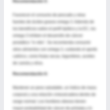
Recomendación 5:
Favorecer el consumo de pescado y otras
fuentes de ácidos grasos omega 3. Además de
los beneficios sobre el perfil lipídico y la EC, los
omega 3 inhiben el desarrollo de cáncer
prostático "in vitro". Se recomienda consumir
otros alimentos con omega 3, cuidando el aporte
calórico, como frutas secas, legumbres, aceites
de canola y oliva.
Recomendación 6:
Mantener un peso saludable, un índice de masa
corporal y una relación cintura/cadera dentro de
rango normal. Los hombres obesos tienen
mayor probabilidad de cáncer de próstata y lo