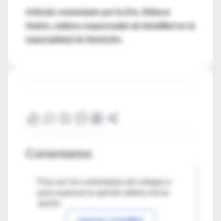
Artículo comentado por la Dra. Débora
Setton, editora responsable de IntraMed en la
especialidad de Nutrición.
Comentarios
Para ver los comentarios de colegas o
para expresar tu opinión debes iniciar
sesión
Ingresar a IntraMed