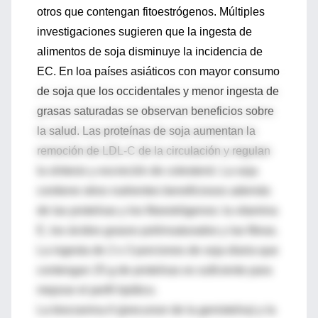
otros que contengan fitoestrógenos. Múltiples
investigaciones sugieren que la ingesta de
alimentos de soja disminuye la incidencia de
EC. En loa países asiáticos con mayor consumo
de soja que los occidentales y menor ingesta de
grasas saturadas se observan beneficios sobre
la salud. Las proteínas de soja aumentan la
remoción de LDL-C de la circulación y regulan
la síntesis y excreción de colesterol. La soja
contiene otros nutrientes beneficiosos además
de las proteínas y los fitoestrógenos: la vitamina
E, los ácidos grasos poliinsaturados y las fibras.
La ingesta de 2 o 3 porciones de soja diaria que
contengan 25 g de proteínas es suficiente para
mejorar el perfil lipídico.
La biocianina A (precursor de la genisteína) y la