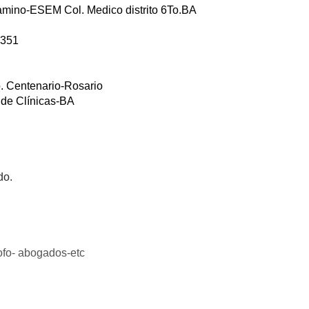
amino-ESEM Col. Medico distrito 6To.BA
 351
p. Centenario-Rosario
 de Clínicas-BA
do.
ofo- abogados-etc