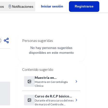
Iniciar sesión
Registrarse
tos
Notificaciones
Personas sugeridas
No hay personas sugeridas
disponibles en este momento
Contenido sugerido
Maestría en
Maestría en Gerontología
Gerontología Clínica
Clínica
Curso de R.C.P básico
Durante el transcurso del mes
para profesionales NO
de marzo el Centro de
médicos