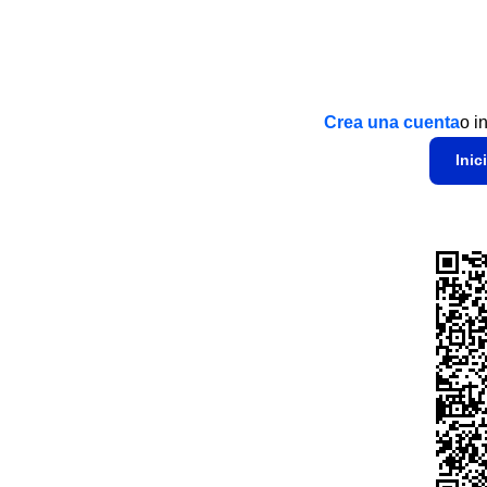
Crea una cuenta
o i
Inic