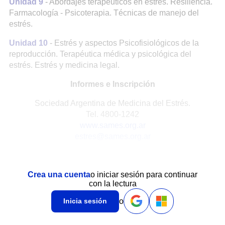
Unidad 9
- Abordajes terapéuticos en estrés. Resiliencia.
Farmacología - Psicoterapia. Técnicas de manejo del
estrés.
Unidad 10
- Estrés y aspectos Psicofisiológicos de la
reproducción. Terapéutica médica y psicológica del
estrés. Estrés y medicina legal.
Informes e Inscripción
Sociedad Argentina de Medicina del Estrés.
Tel. 4800-1242
www.sames.org.ar
estres@sames.org.ar
Crea una cuenta
o iniciar sesión para continuar
con la lectura
o
Inicia sesión