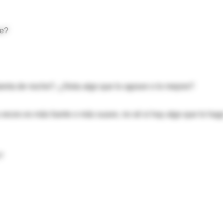
te?
rta de noche?, ¿Nota algo que lo agrave o lo mejore?
a veces es más fuerte o más suave, no sé si hay algo que lo hag
?