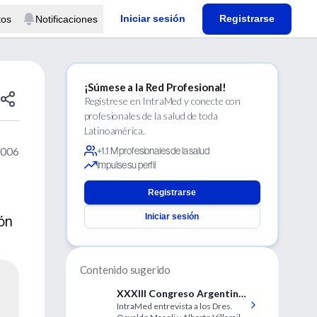
Iniciar sesión
Registrarse
tos
Notificaciones
¡Súmese a la Red Profesional!
Regístrese en IntraMed y conecte con
profesionales de la salud de toda
Latinoamérica.
2006
+1.1 M profesionales de la salud
Impulse su perfil
Registrarse
Iniciar sesión
ión
Contenido sugerido
XXXIII Congreso Argentino
IntraMed entrevista a los Dres.
de Cardiología