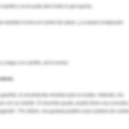
marido y no le pude decir todo lo que quería.
 que también le toca el control de salud. ¿Le parece empezarlo
y luego a la camilla, así la reviso.
ritorio
.
 gastritis, le recomiendo remedio para la acidez. Además, me
as con su marido. Si necesita ayuda, puedo tener una consulta
gando". Por último, me gustaría pedirle unos análisis de contro