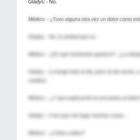
Gladys: -
No.
Médico:
- ¿Tuvo alguna otra vez un dolor como es
Gladys:
- No, la verdad que no.
Médico: -
¿En qué momentos aparece? , ¿La despie
Gladys:
- Lo tengo todo el día, pero no de noche, 
cambiar.
Médico:
- ¿Y que explicación le encuentra al dolor
Gladys:
- Creo que me trago muchas cosas…
Médico:
- ¿Cómo cuáles?