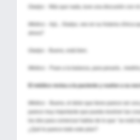
Gladys:
- Más que nada, tuve una discusión con mi 
Médico:
- Ajá... Gladys, veo en su historia clínica
ahora?
Gladys: -
Bueno, está bien.
Médico:
- Pase a la balanza, para pesarla , medirla 
El médico revisa a la paciente y vuelve a su esc
Médico: -
Bueno, el dolor que tiene parece ser una
parece muy importante que pueda resolver las cos
los dos para comenzar hablar de lo que "se está tra
¿Qué le parece todo este plan?