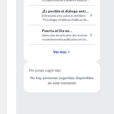
Osvaldo Masoli y Alberto Villamil,
presidente y coordinador del
Comité Científico.
¿Es posible el diálogo entre
Entrevista a los autores del libro:
médicos y psicólogos?
“Psicología y Políticas Públicas de
Salud, Prof.Martín de Lellis y
Enrique Saforcada.
Puesta al Día en
Selección de artículos de revisión
Emergencia
recientemente publicados en las
revistas de mayor impacto.
Ver más
Personas sugeridas
No hay personas sugeridas disponibles
en este momento