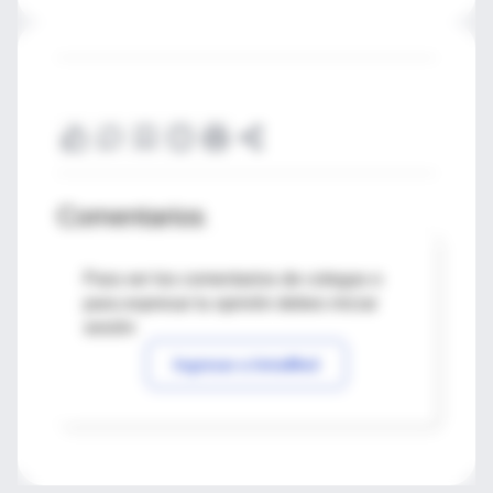
Comentarios
Para ver los comentarios de colegas o
para expresar tu opinión debes iniciar
sesión
Ingresar a IntraMed