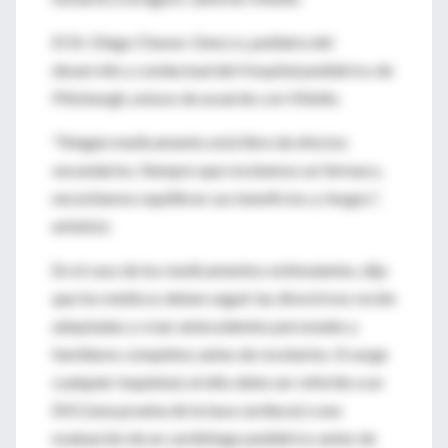
El Dr. Diego Chaves-Gnecco, pediatra del
desarrollo y conductual del Hospital pediátrico de
Pittsburgh, estuvo de acuerdo con Vitiello.
"Ningún medicamento está libre de efectos
secundarios. Siempre que recetamos un fármaco,
necesitamos equilibrar sus beneficios y riesgos",
enfatizó.
En el caso de los medicamentos estimulantes, dijo
que los médicos deben seguir las directrices recién
adoptadas y crear antecedentes personales y
familiares completos antes de recetarlos. Si surge
cualquier inquietud, el niño debe ser referido a un
EKG (una prueba de la tasa cardiaca) o una
evaluación de un cardiólogo pediátrico antes de