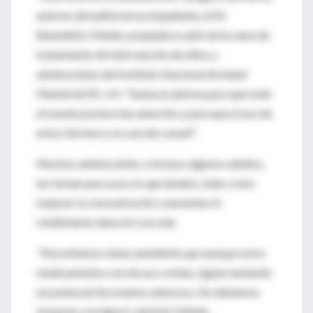
autores del editorial acompañante, el Dr.
Benedetto Vitiello, psiquiatra y jefe de la rama de
tratamiento de intervención de niños y
adolescentes del Instituto Nacional de Salud
Mental de EE. UU. "Suena la alarma para que todo
el mundo preste más atención y para que el uso de
estos fármacos no sea tan casual".
Muchos adolescentes, e incluso algunos adultos,
las toman para usos no aprobados, tales como
mejorar la concentración y aumentar el
rendimiento laboral o escolar.
"Necesitamos tener pendiente que aunque estos
medicamentos son de uso común, siguen teniendo
un potencial de eventos adversos. No debemos
tomarlos a la ligera", advirtió Vitiello.