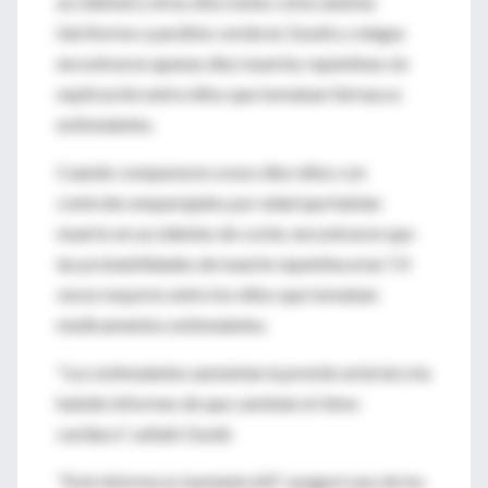
accidental y otras afecciones como anemia
falciforme o parálisis cerebral, Gould y colegas
encontraron apenas diez muertes repentinas sin
explicación entre niños que tomaban fármacos
estimulantes.
Cuando compararon a esos diez niños con
controles emparejados por edad que habían
muerto en accidentes de coche, encontraron que
las probabilidades de muerte repentina eran 7.4
veces mayores entre los niños que tomaban
medicamentos estimulantes.
"Los estimulantes aumentan la presión arterial y ha
habido informes de que cambian el ritmo
cardiaco", señaló Gould.
"Este informe es bastante útil", aseguró uno de los