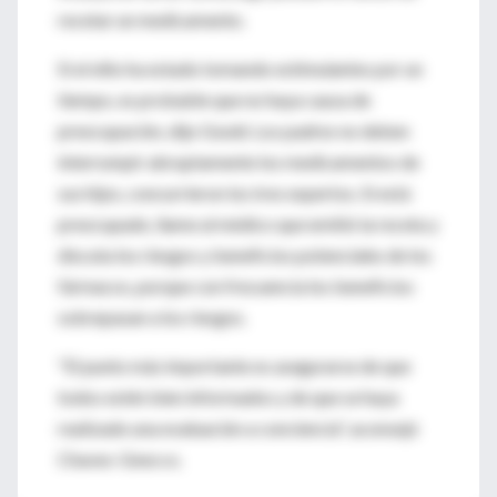
recetar un medicamento.
Si el niño ha estado tomando estimulantes por un
tiempo, es probable que no haya causa de
preocupación, dijo Gould. Los padres no deben
interrumpir abruptamente los medicamentos de
sus hijos, concurrieron los tres expertos. Si está
preocupado, llame al médico que emitió la receta y
discuta los riesgos y beneficios potenciales de los
fármacos, porque con frecuencia los beneficios
sobrepasan a los riesgos.
"El punto más importante es asegurarse de que
todos estén bien informados y de que se haya
realizado una evaluación a conciencia", aconsejó
Chaves-Gnecco.