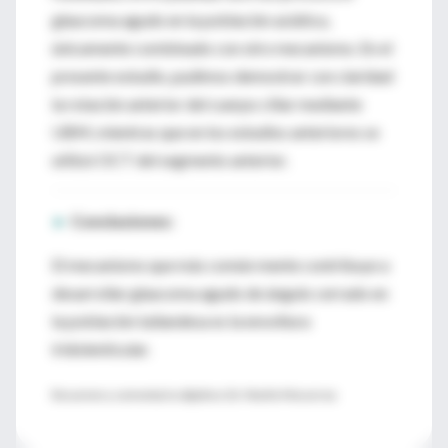
glaucoma agudo en la población asiática,
únicamente combinado con otro mecanismo. En el
presente estudio, pudimos demostrar con claridad
la rotación anterior del cuerpo ciliar mediante
UBM, mientras que en los estudios anteriores se
utilizó OCT del segmento anterior.
►
Conclusiones:
El mecanismo que más común mente contribuye a
desarrollar glaucoma agudo de ángulo cerrado en
la población tailandesa es la envoltura
iridolenticular.
Resumen y comentario objetivo: Dr. Martín Mocorrea