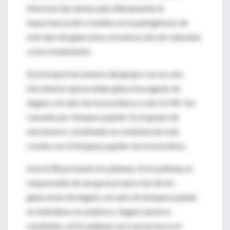
informes han destacado últimamente la
importancia del cristalino en la patogénesis de
este tipo de glaucoma y la extracción de cataratas
como tratamiento.
El principal mecanismo del grupo con un solo
mecanismo que produjo glaucoma agudo de
ángulo cerrado fue la envoltura y solo 21,4% fue
causado por bloqueo pupilar. En el grupo de
mecanismo combinado la combinación más
común con el bloqueo pupilar fue la envoltura.
Solo 8,3% presentó iris plateau. El iris plateau es
responsable de una gran proporción de los
glaucomas de ángulo cerrado sin bloqueo pupilar
en individuos no asiáticos. Según nuestros
resultados, el iris plateau rara vez provoca el