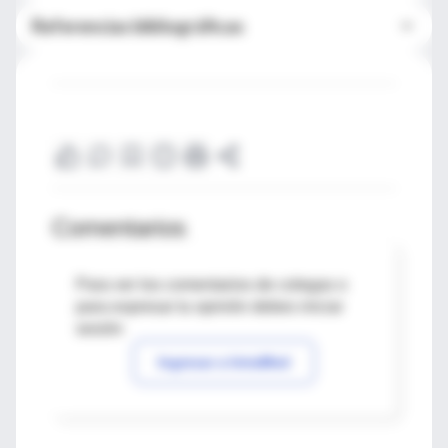
Referencias bibliográficas
Comentarios
Para ver los comentarios de colegas o
para expresar tu opinión debes iniciar
sesión
Ingresar a IntraMed