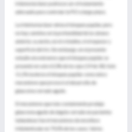
iridotomía láser podría no ser el tratamiento
adecuado para controlar la PIO a largo plazo.
La iridotomía láser alivia el bloqueo pupilar, pero
no hay cambios en la profundidad de la cámara
anterior, su ancho, en el cristalino, ni el espesor y
superficie del iris. Sin embargo, en el presente
estudio encontramos que el bloqueo pupilar se
presentó en solo 63,3% de los ojos (19 de 30). Solo
11,1% tuvieron el bloqueo pupilar como único
mecanismo que provocó el desarrollo de
glaucoma cerrado agudo.
El mecanismo que más comúnmente produjo
glaucoma agudo de ángulo cerrado en pacientes
tailandeses fue el mecanismo de envoltura
iridolenticular en 79,2% de los casos. Varios