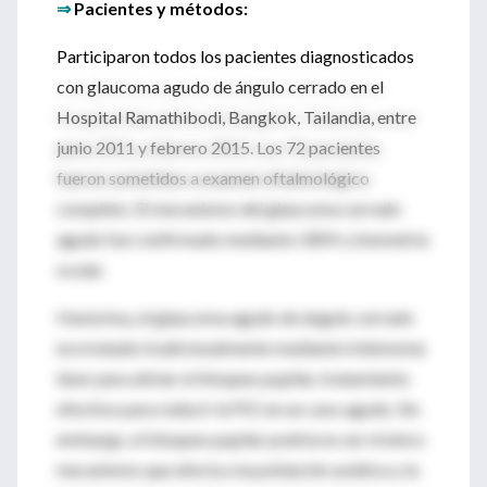
⇒
Pacientes y métodos:
Participaron todos los pacientes diagnosticados
con glaucoma agudo de ángulo cerrado en el
Hospital Ramathibodi, Bangkok, Tailandia, entre
junio 2011 y febrero 2015. Los 72 pacientes
fueron sometidos a examen oftalmológico
completo. El mecanismo del glaucoma cerrado
agudo fue confirmado mediante UBM y biometría
ocular.
Hasta hoy, el glaucoma agudo de ángulo cerrado
era tratado tradicionalmente mediante iridotomía
láser para aliviar el bloqueo pupilar, tratamiento
efectivo para reducir la PIO en un caso agudo. Sin
embargo, el bloqueo pupilar podría no ser el único
mecanismo que afecta a la población asiática y la