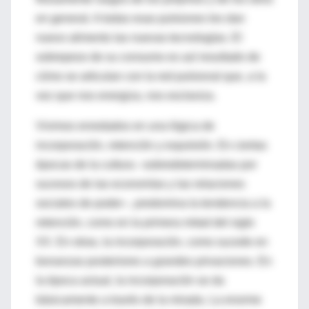
en general. A todas esas pulsiones les dan
nuevo alimento las nuevas tecnologías. El
sobrepeso de su consumo es así resultado de
cómo se articulan con la red pulsional que, a la
vez que nos energiza, nos esclaviza.
Vivimos enredados en una lógica de
incorporación, retención y expulsión. En ciertas
épocas de la cultura –sobredeterminadas por
sucesos de las economías y las relaciones
sociales de poder–, predomina la tendencia a la
retención, como en la primera mitad del siglo
XX. En otras, la incorporación, como sucede en
bonanzas posteriores a grandes privaciones. En
la época actual, la incorporación se da
básicamente a través de la mirada. La enorme