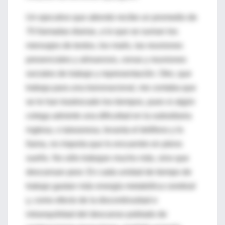
Un ejecutivo que atiendo recibe un promedio de
70 llamadas diarias, a lo que se suman los
mensajes de textos, los mails, las reuniones
presenciales y almuerzos, cenas y reuniones
sociales de trabajo y representación. Otro, que
trabaja para una transnacional, me contaba que
se le han trastrocado los tiempos, pues si algún
colega advierte una dificultad en la subsidiaria
inglesa, o taiwanesa, levanta el teléfono y lo
llama, no importa que lo encuentre en pleno
sueño. No sólo trabajan mucho más, sino que
descansan peor. En cada unidad de tiempo de
trabajo gastan más energía metabólica cerebral
y, como efecto de la discontinuidad e
intranquilidad del descanso poblado de