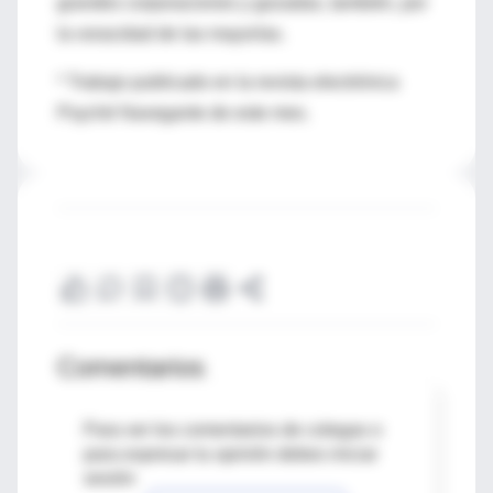
grandes corporaciones y gozadas, también, por
la voracidad de las mayorías.
* Trabajo publicado en la revista electrónica
Psyché Navegante de este mes.
Comentarios
Para ver los comentarios de colegas o
para expresar tu opinión debes iniciar
sesión