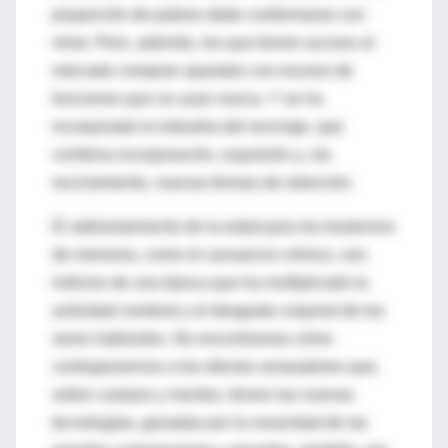
proporción de pobres debe conformarse con
mirar. Pero, además, los que tienen acceso al
mercado compran aparatos con exceso de
funciones que no usan nunca. Y se ha
incorporado la industria del reciclaje, que
combina incorporación, expulsión y, vía
reciclamiento, nuevas formas de retención.
El adelantamiento de la edad para los trastornos
de memoria, como el cansancio crónico, son
indicios de una época que ha multiplicado la
actividad cerebral y el desgaste corporal de los
seres hablantes. No encontramos cómo
contraponernos a los efectos arrasadores que,
sobre cuerpos y mentes, tienen las nuevas
tecnologías, gozadas por la voracidad de las