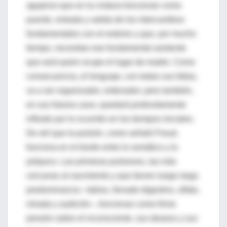
agujeros que en la criatura funcionan como
puente, entrada y salida de los intercambios
fundamentales con el exterior y que, por mucho
tiempo, necesitan ese fundamental asistente
que será quien ocupe el lugar de madre. Como
consecuencia, el lenguaje, con todas sus fallas,
va a ser organizador, ordenador; pero también,
en sus futuros usos, quedará profundamente
influido por lo ocurrido en los tiempos iniciales.
De ahí que la pulsión, como señaló Freud,
funciona en el borde entre lo somático y lo
psíquico. Las primeras pulsiones, las más
cercanas al nacimiento y que tienen luego larga
predominancia –labios, llenado digestivo, olfato,
mirada y audición–, funcionan como firme
presión sobre el inconsciente, sus deseos y sus