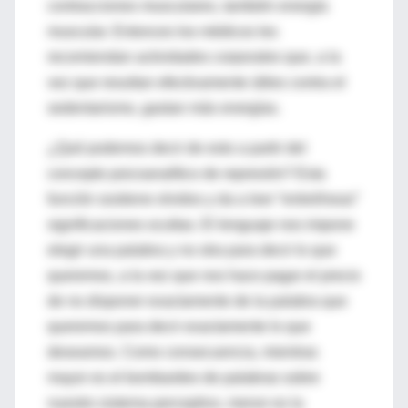
contracciones musculares, también energía
muscular. Entonces los médicos les
recomiendan actividades corporales que, a la
vez que resultan efectivamente útiles contra el
sedentarismo, gastan más energías.
¿Qué podemos decir de esto a partir del
concepto psicoanalítico de represión? Esta
función sostiene olvidos y da a leer “entrelíneas”
significaciones ocultas. El lenguaje nos impone
elegir una palabra y no otra para decir lo que
queremos, a la vez que nos hace pagar el precio
de no disponer exactamente de la palabra que
queremos para decir exactamente lo que
deseamos. Como consecuencia, mientras
mayor es el bombardeo de palabras sobre
nuestro sistema perceptivo, menor es la