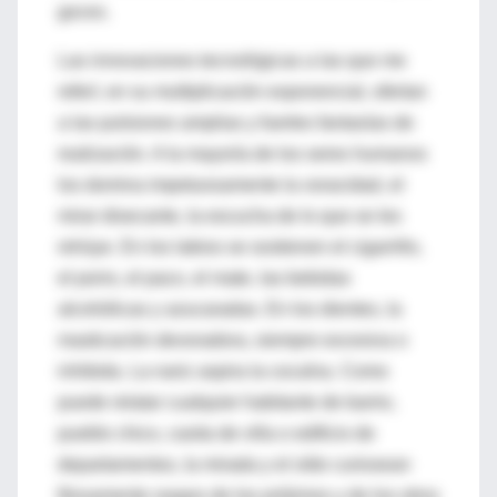
goces.
Las innovaciones tecnológicas a las que me
referí, en su multiplicación exponencial, ofertan
a las pulsiones amplias y fuertes fantasías de
realización. A la mayoría de los seres humanos
los domina impetuosamente la voracidad, el
mirar disecante, la escucha de lo que se les
rehúye. En los labios se sostienen el cigarrillo,
el porro, el paco, el mate, las bebidas
alcohólicas y azucaradas. En los dientes, la
masticación devoradora, siempre excesiva o
inhibida. La nariz aspira la cocaína. Como
puede relatar cualquier habitante de barrio,
pueblo chico, casita de villa o edificio de
departamentos, la mirada y el oído curiosean
filosamente rasgos de los prójimos y de los otros