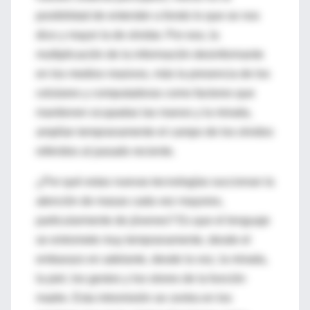
posibilidad de entender a fondo lo que se nos
dice y mayor la de olvidar. Por eso, la
multiplicación de la información desinformante
en los medios masivos, más la presencia de los
celulares y computadoras como factores que
mantienen ocupadas las manos y la mirada,
amplían tempranamente el campo de los olvidos
referidos al pasado reciente.
¿Por qué estas nuevas tecnologías succionan la
atención de masas cada vez mayores,
particularmente de jóvenes? Es que el lenguaje
se entromete muy tempranamente, desde el
embarazo en adelante, desde la voz, la mirada,
la piel, los gestos y los olores de la función
madre. Esta intromisión se centra en los