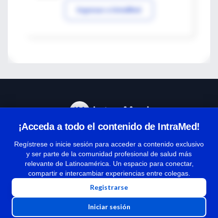
Ingresar a IntraMed
¡Acceda a todo el contenido de IntraMed!
Centro de Ayuda
Regístrese o inicie sesión para acceder a contenido exclusivo
y ser parte de la comunidad profesional de salud más
relevante de Latinoamérica. Un espacio para conectar,
Términos y condiciones
compartir e intercambiar experiencias entre colegas.
| Políticas de privacidad
Registrarse
| Todos los derechos reservados | Copyright 1997-2026
Iniciar sesión