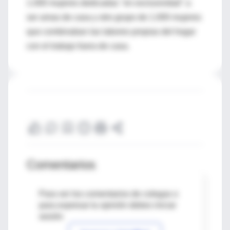
1.000 mujeres dedicadas "en exclusividad" a
ser amas de casa y otro grupo de 1.000 mujeres
que combinaban las labores propias del hogar
con el trabajo fuera de casa.
Comentarios
Para ver los comentarios de colegas o
para expresar tu opinión debes iniciar
sesión