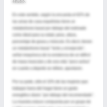
estudio.
En este sentido, según la encuesta el 62% de
las amas de casa españolas tiene un
metabolismo basal por debajo del estimado
como ideal para su edad, peso, altura,
porcentaje de grasa y músculo. Es decir, tienen
un metabolismo basal "lento y envejecido",
señal inequívoca de la existencia de un déficit
de masa muscular y de una vida "poco activa"
en cuanto a deporte se refiere, apuntaron.
Por su parte, sólo el 10% de las mujeres que
trabajan fuera del hogar tiene un gasto
energético diario "por debajo del recomendado".
La muestra estuvo compuesta por un grupo de