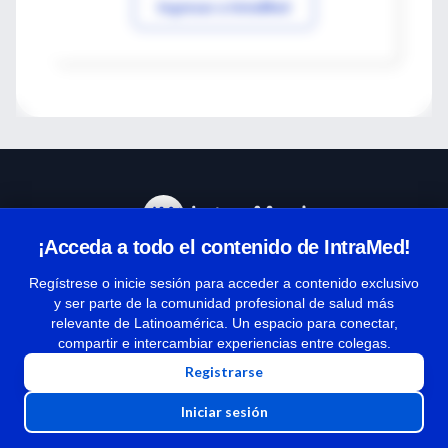
Ingresar a IntraMed
¡Acceda a todo el contenido de IntraMed!
Centro de Ayuda
Regístrese o inicie sesión para acceder a contenido exclusivo
y ser parte de la comunidad profesional de salud más
relevante de Latinoamérica. Un espacio para conectar,
Términos y condiciones
compartir e intercambiar experiencias entre colegas.
| Políticas de privacidad
Registrarse
| Todos los derechos reservados | Copyright 1997-2026
Iniciar sesión