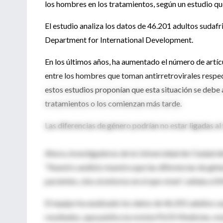
los hombres en los tratamientos, según un estudio qu
El estudio analiza los datos de 46.201 adultos sudaf
Department for International Development.
En los últimos años, ha aumentado el número de artíc
entre los hombres que toman antirretrovirales respec
estos estudios proponían que esta situación se debe 
tratamientos o los comienzan más tarde.
Las diferencias de género podrían no estar ligadas al v
Ahora, investigadores de la Universidad de Ciudad de
“Nuestro análisis muestra que las diferencias de géner
pacientes, sino al entorno en el que viven”, señala a 
El equipo ha analizado los datos de 46.201 adultos s
resultados, que publica la revista PLOS Medicine, re