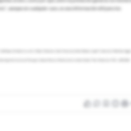
es”, aunque en cualquier caso, es una información útil para los
. Hoffmann, Richard Lessells, Mhairi Maskew, Hans Prozesky, Robin Wood, Leigh F. Johnson1, Matthias Egge
rting Antiretroviral Therapy in South Africa: A Multicentre Cohort Study”. Plos Medicine 9 (9): e1001304,