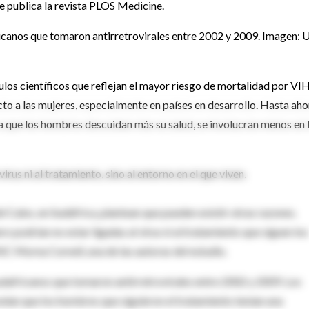
e publica la revista PLOS Medicine.
ricanos que tomaron antirretrovirales entre 2002 y 2009. Imagen: 
ulos científicos que reflejan el mayor riesgo de mortalidad por VI
to a las mujeres, especialmente en países en desarrollo. Hasta aho
a que los hombres descuidan más su salud, se involucran menos en 
irus ni al tratamiento, sino al entorno en el que viven.
l Cabo, en Sudáfrica, plantean que pueden existir otras razones.
o podrían no estar ligadas al virus ni al tratamiento que siguen los
SINC Morna Cornell, una de las autoras del estudio.
udafricanos que tomaron antirretrovirales entre 2002 y 2009. Los
velan que los hombres que siguieron el tratamiento tenían una