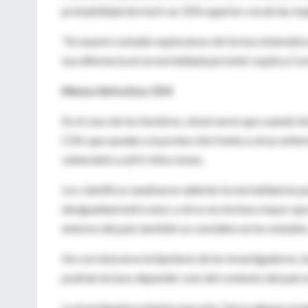
probabilidad de morir un 31% superior a la de las mu
“En nuestro estudio exploramos de forma sistemátic
esa diferencia en la mortalidad persistía”, explica Cor
Menos linfocitos CD4
En el caso de los hombres, observaron que cuando in
CD4, que ayudan a la protección frente a otras enfer
vulnerable a sufrir infecciones.
Los científicos analizaron además la mortalidad en 
desigualdad entre unos y otros era incluso mayor que 
entorno del país también se considere en los estudios
De corroborarse la hipótesis de los investigadores, 
podrían incluso depender solo del contexto del país e
La investigadora plantea que esto “lanza algunas preg