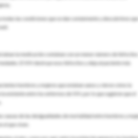
jeres.
a todas las condiciones que se dan comúnmente y descubrimos qu
nell.
iciaban la medicación contaban con un menor número de linfocito
medades. El VIH destruye esos linfocitos y deja al paciente más
pacientes hombres y mujeres que estaban sanos y vieron cómo la
la existente entre los enfermos de VIH, por lo que sugieren que el
.
las causas de las desigualdades de mortalidad entre hombres y muj
n el que viven.
untas al aire, como por qué, entre la población general, los hombr