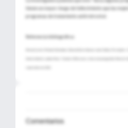
tienen un mayor riesgo de fallecimiento que las mujer
programas de tratamiento antirretroviral.
Referencia bibliográfica:
Morna Cornell, Michael Schomaker, Daniela Belen Garone, Janet Giddy, Christopher J
Andrew Boulle, Landon Myer. “Gender Differences in Survival among Adult Patients Sta
septiembre de 2012.
Comentarios