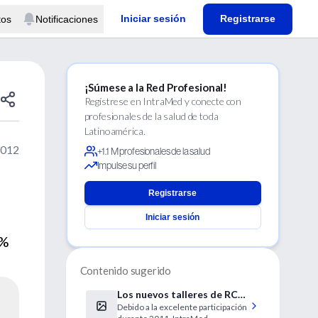
Iniciar sesión
Registrarse
tos
Notificaciones
¡Súmese a la Red Profesional!
Regístrese en IntraMed y conecte con
profesionales de la salud de toda
Latinoamérica.
2012
+1.1 M profesionales de la salud
Impulse su perfil
Registrarse
Iniciar sesión
1%
Contenido sugerido
Los nuevos talleres de RCP
Debido a la excelente participación
2012