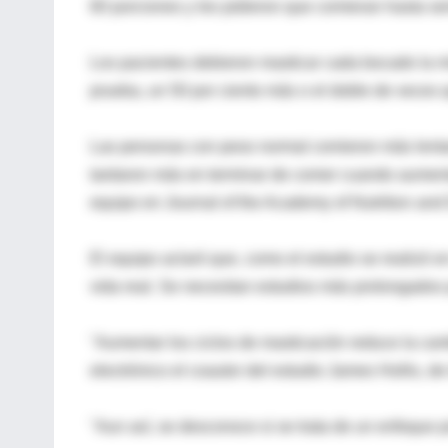
60 porciones y les pidieron que comieran hasta sen
Los pacientes debieron masticar cada bocado la 
prueba, un 50 por ciento más o el doble de veces 
Las personas con peso normal comieron más lenta
tardaron más en terminar de comer cuando aument
equipo en Journal of the Academy of Nutrition and 
El equipo aclaró que, como el estudio se realizó en
vida real. Se necesitan estudios más prolongados 
"Aumentar los ciclos de masticación reduce la can
electrónico el coautor del estudio James Hollis, de 
"Aun así, se desconoce si se trata de un enfoque p