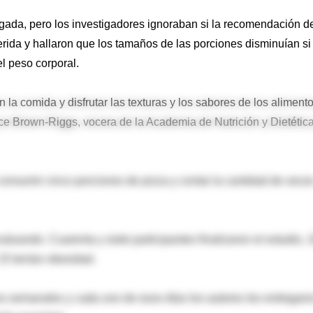
gada, pero los investigadores ignoraban si la recomendación d
erida y hallaron que los tamaños de las porciones disminuían si
 peso corporal.
 la comida y disfrutar las texturas y los sabores de los alimento
ance Brown-Riggs, vocera de la Academia de Nutrición y Dietética
consumir cinco porciones de pizza y contar la cantidad de vece
luando. Cuarenta y siete participantes finalizaron el estudio, 
15 tenían obesidad.
os semanales y cada uno de esos días los autores les entregaro