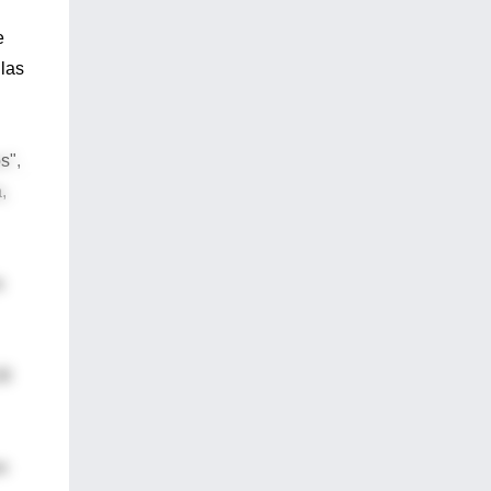
e
 las
s",
,
s
16
n