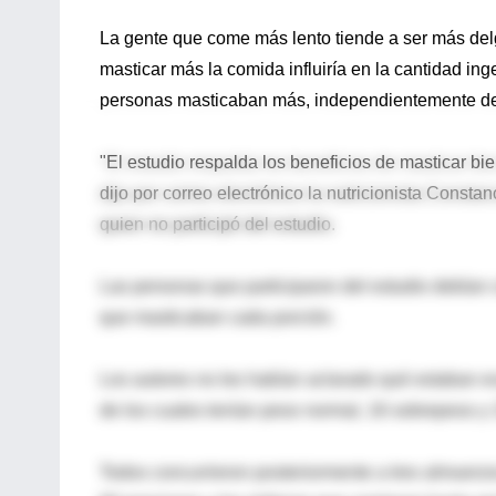
La gente que come más lento tiende a ser más del
masticar más la comida influiría en la cantidad ing
personas masticaban más, independientemente del
"El estudio respalda los beneficios de masticar bien
dijo por correo electrónico la nutricionista Const
quien no participó del estudio.
Las personas que participaron del estudio debían 
que masticaban cada porción.
Los autores no les habían aclarado qué estaban eva
de los cuales tenían peso normal, 16 sobrepeso y 
Todos concurrieron posteriormente a tres almuerz