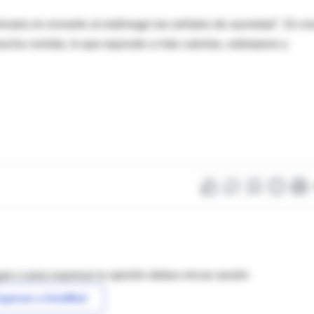
nutos en enviarle al estómago las señales de saciedad". En e
ucha comida, lo que equivale a más calorías, sobrepeso y
as o para expresar tu opinión debes iniciar sesión
ngresar a IntraMed