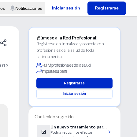
Iniciar sesión
Registrarse
tos
Notificaciones
¡Súmese a la Red Profesional!
Regístrese en IntraMed y conecte con
profesionales de la salud de toda
Latinoamérica.
2013
+1.1 M profesionales de la salud
Impulse su perfil
Registrarse
Iniciar sesión
Contenido sugerido
Un nuevo tratamiento para
Podría reducir los efectos
la infección con hepatitis C