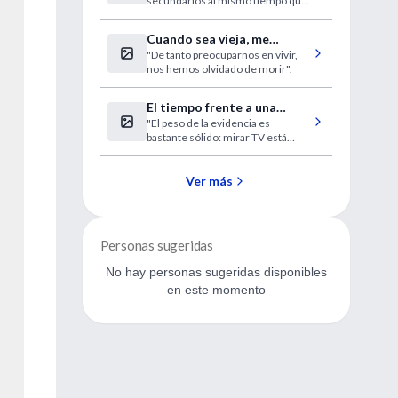
secundarios al mismo tiempo que
logra unas respuestas buenas en
los pacientes, aseguran los
Cuando sea vieja, me
expertos.
"De tanto preocuparnos en vivir,
moriré
nos hemos olvidado de morir".
El tiempo frente a una
"El peso de la evidencia es
pantalla y el sobrepeso
bastante sólido: mirar TV está
infantil
asociado con cambios nocivos del
peso en los jóvenes".
Ver más
Personas sugeridas
No hay personas sugeridas disponibles
en este momento