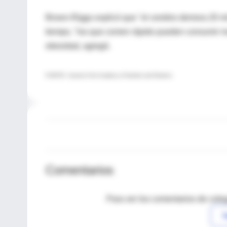
Brown-Riggs explicó que "el cerebro demora 20 mi
tiempo, "los que comen rápido pueden consumir m
obesidad, agregó.
FUENTE: Journal of the Academy of Nutrition and Dietetics
Comentarios
Para ver los comentarios de coleg
I