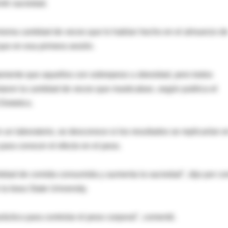
tir saciedad.
misma cantidad de veces que lo habían hecho en el almuerzo d
que en esa primera sesión.
mente que aquellos con sobrepeso u obesidad, pero todos
aron la cantidad de veces que masticaban, según publica el
Dietetics.
 un laboratorio, se desconoce si los resultados se replicarían e
para conocer el efecto en el peso.
tidad de comida consumida y aumenta la saciedad", dijo por co
la Iowa State University.
ráctico para controlar el peso corporal", comentó.