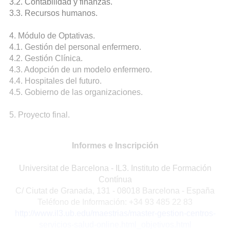
3.2. Contabilidad y finanzas.
3.3. Recursos humanos.
4. Módulo de Optativas.
4.1. Gestión del personal enfermero.
4.2. Gestión Clínica.
4.3. Adopción de un modelo enfermero.
4.4. Hospitales del futuro.
4.5. Gobierno de las organizaciones.
5. Proyecto final.
Informes e Inscripción
Universitat de Barcelona - IL3. Instituto de Formación
Contínua
C/ Ciutat de Granada, 131 - 08018 Barcelona - España
Teléfono de Información: +34 93 485 22 83
http://www.il3.ub.edu/maestrias/master-gestion-centros-
servicios-salud-online.html_objetivos.html