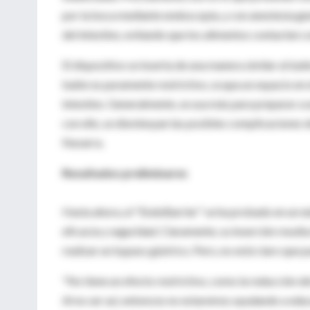
por la boca mediante endoscopia, y con anestesia gen
del intestino, evitando que los alimentos contacten c
El dispositivo se inserta de una manera similar al bal
balón es puramente restrictivo, ocupa un espacio en e
intestino. Generalmente, se usa más para preparar a un
con ello, se disminuyan las posibles complicaciones de 
Navarra.
Resultados preliminares
Hasta ahora, el "EndoBarrier" se ha probado en un n
eficacia y seguridad. Claramente, su inserción res
realizar un bypass gástrico. Pero, no está claro que pu
"No tiene un efecto restrictivo, como la reducción de
Al no ser así, entonces no estaremos ayudando a educ