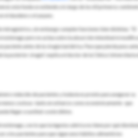
eral, esta funda se extiende a lo largo de los 60 primeros centíme
on el duodeno o el yeyuno.
ón intragástrico, sin embargo cumplen funciones bien distintas. "El
l estómago pero no actúa sobre la absorción intestinal ni modifica
 paciente antes de la cirugía bariátrica. Para que pierda peso ante
la posterior cirugía", explica el doctor de la Clínica Universitaria
úmero reducido de pacientes y todavía es pronto para asegurar su
ulta menos costosa -tanto en esfuerzo como económicamente- que
eda llegar a sustituir a este último.
l estómago, con lo que la ingesta calórica no tiene por qué disminui
ar a los pacientes para que sigan unos hábitos alimenticios