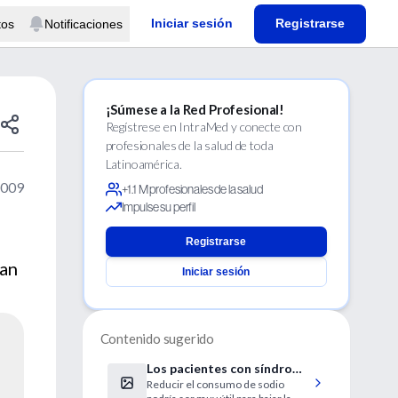
Iniciar sesión
Registrarse
tos
Notificaciones
¡Súmese a la Red Profesional!
Regístrese en IntraMed y conecte con
profesionales de la salud de toda
Latinoamérica.
2009
+1.1 M profesionales de la salud
Impulse su perfil
Registrarse
ran
Iniciar sesión
Contenido sugerido
Los pacientes con síndrome
Reducir el consumo de sodio
metabólico, más sensibles a