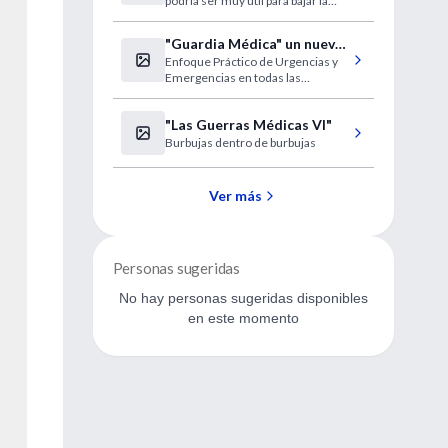
podría ser muy útil para bajar la
la sal
tensión de estos enfermos.
"Guardia Médica" un nuevo
Enfoque Práctico de Urgencias y
libro con enfoque práctico.
Emergencias en todas las
especialidades y en todos los
escenarios.
"Las Guerras Médicas VI"
Burbujas dentro de burbujas
Ver más
Personas sugeridas
No hay personas sugeridas disponibles
en este momento