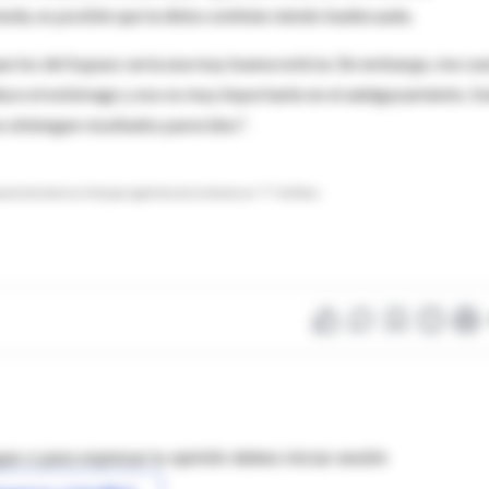
funda, es posible que la dieta continúe siendo inadecuada.
que los del bypass sería una muy buena noticia. Sin embargo, me cu
reduce el estómago y eso es muy importante en el adelgazamiento. S
 se obtengan resultados parecidos".
uno tal como en el by pass gástrico con la técnica en "Y" de Roux
as o para expresar tu opinión debes iniciar sesión