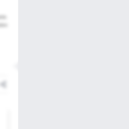
esta
obre