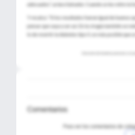
adecuados", aclara Salvador. Cuando se les retire la 
Y recalca: "Si los resultados fueran igual de buenos 
pensar que vaya a ser así. En la cirugía también se 
lo de revertir la diabetes tipo II, es más posible que
Exclusión del duodeno proximal y el yey
Comentarios
Para ver los comentarios de coleg