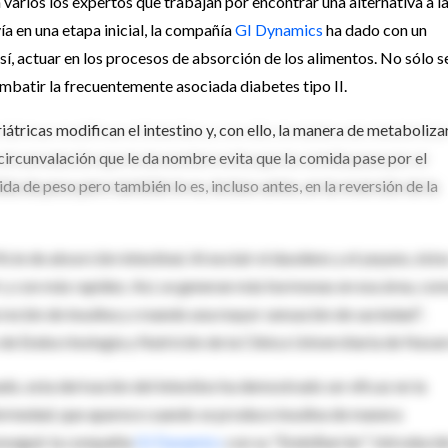
 varios los expertos que trabajan por encontrar una alternativa a l
ía en una etapa inicial, la compañía
GI Dynamics
ha dado con un
así, actuar en los procesos de absorción de los alimentos. No sólo s
mbatir la frecuentemente asociada diabetes tipo II.
tricas modifican el intestino y, con ello, la manera de metabolizar
a circunvalación que le da nombre evita que la comida pase por el
da de peso pero también lo es, incluso antes, en la reversión de la
cie de absorción intestinal. Al excluir el duodeno y el yeyuno, ésto
rir y con más rapidez. Así, se generan más hormonas en esa área, com
reción de insulina y creando una mayor sensación de saciedad",
 de Endocrinología y Nutrición de la Clínica Universitaria de Navar
do, esta derivación del intestino ha demostrado ser eficaz en la
nfermedad, que aparece cuando se produce insulina de manera
onseguir la compañía
GI Dynamics
con su "EndoBarrier". Introducid