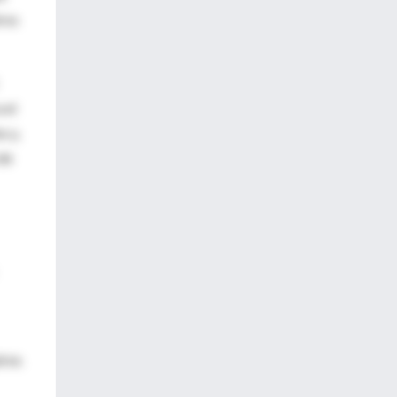
tros
 el
s y,
 de
rse.