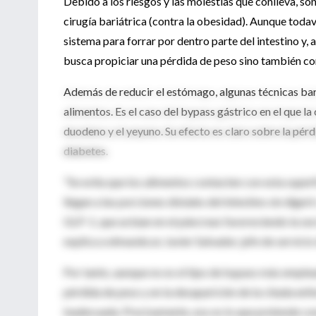
Debido a los riesgos y las molestias que conlleva, son
cirugía bariátrica (contra la obesidad). Aunque todav
sistema para forrar por dentro parte del intestino y, 
busca propiciar una pérdida de peso sino también co
Además de reducir el estómago, algunas técnicas bariá
alimentos. Es el caso del bypass gástrico en el que l
duodeno y el yeyuno. Su efecto es claro sobre la pérdi
diabetes.
"Se evita que los alimentos contacten con esta superfi
llegan a las porciones distales del intestino sin dige
GLP-1, que actúan en el páncreas favoreciendo la sec
explica a elmundo.es Javier Salvador, jefe de servicio
Por tanto, aunque no es el tipo de bypass más emplea
pérdida de peso y en la desaparición de la citada e
inadecuada. Precisamente, eso es lo que pretende c