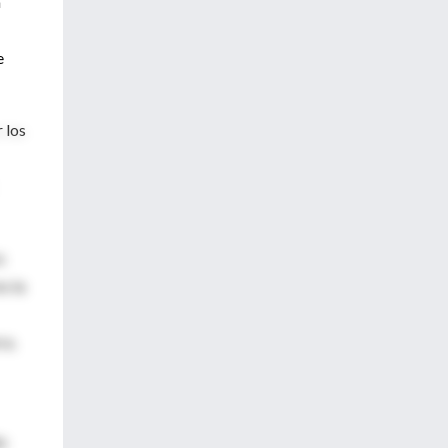
a
e
 los
s
o la
ra.
o