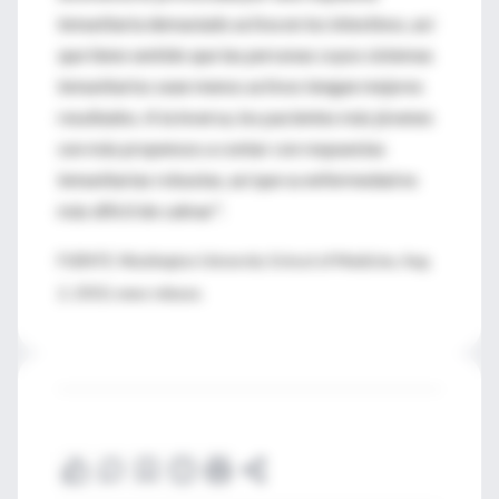
inmunitaria demasiado activa en los intestinos, así
que tiene sentido que las personas cuyos sistemas
inmunitarios sean menos activos tengan mejores
resultados. A la inversa, los pacientes más jóvenes
son más propensos a contar con respuestas
inmunitarias robustas, así que su enfermedad es
más difícil de calmar".
FUENTE: Washington University School of Medicine, Aug.
2, 2010, news release.