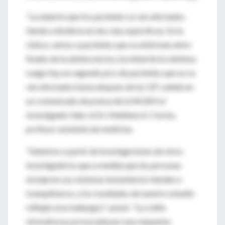
"La edad en que los pacientes se ven afectados
tiende a dividirse en dos olas específicas. En la
clínica, vemos a pacientes que se enferman entre
finales de la adolescencia y la mitad de la veintena.
Luego hay un segundo pico de pacientes que no se
ven afectados hasta después de los 50", señaló en
un comunicado de prensa de la WUSM el
investigador líder, el Dr. Matthew A. Ciorba,
profesor asistente de medicina.
"Sabemos a partir de investigaciones de otros
investigadores que a medida que las personas
envejecen sus sistemas inmunitarios tienden a
tranquilizarse, y los resultados de nuestro estudio
reflejan esos hallazgos", anotó. "La colitis
ulcerativa es provocada por una respuesta