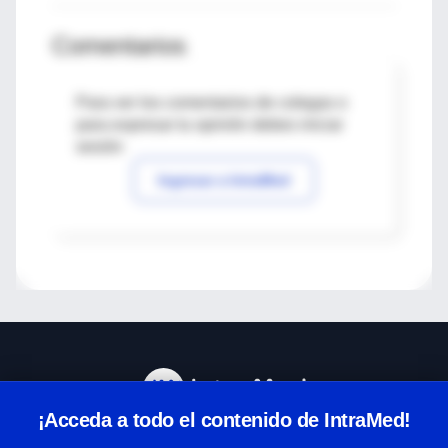
Comentarios
Para ver los comentarios de colegas o
para expresar tu opinión debes iniciar
sesión
Ingresar a IntraMed
¡Acceda a todo el contenido de IntraMed!
Centro de Ayuda