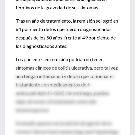
términos de la gravedad de sus síntomas.
Tras un año de tratamiento, la remisión se logró en
64 por ciento de los que fueron diagnosticados
después de los 50 años, frente al 49 por ciento de
los diagnosticados antes.
Los pacientes en remisión podrían no tener
síntomas clínicos de colitis ulcerativa, pero tal vez
aún tengan inflamación y deban que continuar el
tratamiento con medicamentos de 5-
aminosalicilato (5-ASA). Sin embargo, pueden
dejar de tomar el tratamiento esteroide
inmunosupresor.
El estudio aparece en la edición de agosto de la
revista Clinical Gastroenterology and Hepatology.