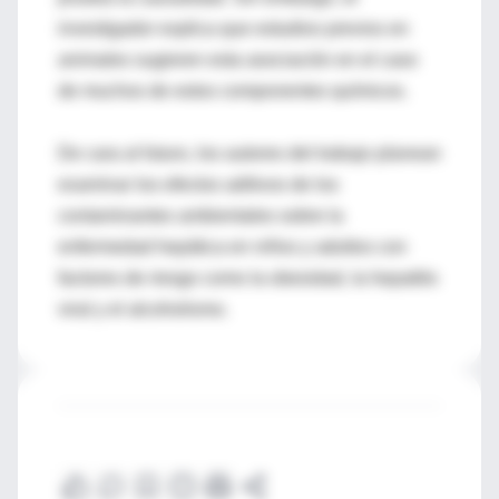
investigador explica que estudios previos en
animales sugieren esta asociación en el caso
de muchos de estos componentes químicos.
De cara al futuro, los autores del trabajo planean
examinar los efectos aditivos de los
contaminantes ambientales sobre la
enfermedad hepática en niños y adultos con
factores de riesgo como la obesidad, la hepatitis
viral y el alcoholismo.