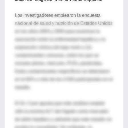
Los investigadores emplearon la encuesta
nacional de salud y nutrición de Estados Unidos
en los años 2003 y 2004 para examinar la
asociación entre la enfermedad hepática y la
exposición crónica de bajo nivel a 111
contaminantes comunes, entre los que se
incluían plomo, mercurio, PCB y pesticidas.
Estos contaminantes específicos se detectaron
en el 60% o más de los 4.500 participantes en el
estudio.
El Dr. Cave apunta que este análisis empleó
sólo la enzima ALT del hígado como marcador
de daño hepático y advierte que este estudio no
prueba la causalidad. Sin embargo, el