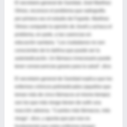
El secretario general de Sanidad, José Martínez
Olmos, reconoce el problema que radiografía
por primera vez el estudio de Fajardo. Martínez
Olmos comparte la opinión de Jovell y achaca el
problema, en parte, a las carencias en
educación sanitaria. "Los ciudadanos no son
conscientes de lo dañina que puede ser la
automedicación. Un fármaco innecesario puede
tener consecuencias graves para la salud", dice.
El secretario general de Sanidad explica que los
enfermos crónicos polimedicados (aquellos que
toman más de cinco fármacos al mismo tiempo)
son los que más riesgo tienen de sufrir una
reacción adversa. "Cuantos más fármacos, más
riesgo", dice, y apunta que por eso es
fundamental que estos enfermos tengan