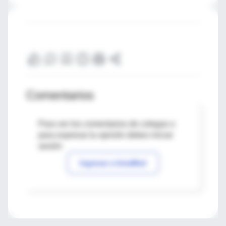
Comentarios
Para ver los comentarios de colegas o
para expresar tu opinión debes iniciar
sesión
Ingresar a IntraMed