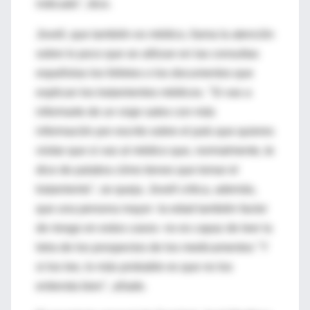
indicado", dice.
Jovell, que también es médico, llama la atención
sobre lo poco que se utilizan en las consultas
españolas los folletos o los documentos que
explican los tratamientos médicos. "Si vas a
informarte de un viaje sales con más
información por escrito sobre el país que quieres
visitar que si vas al médico que, normalmente, te
dice de palabra cómo tienes que tomar el
tratamiento", se queja. Jovell critica, además,
que una persona mayor -la edad también factor
de riesgo en estos casos- no es capaz de leer la
letra de los prospectos de los medicamentos "Y
si los lee, lo más probable es que no los
entienda bien", añade.