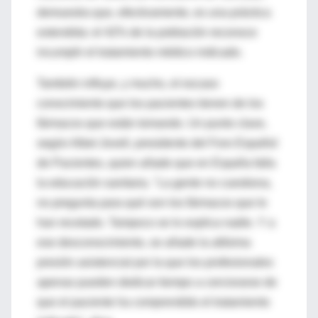
demuestra que, efectivamente, es una práctica
extendida: el 42% de la población reconoce
incumplir el tratamiento médico indicado.
También influye, y mucho, el escaso
conocimiento que los pacientes tienen de los
fármacos que están tomando. Un punto clave,
según Albet Jovell, presidente del Foro Español
de Pacientes, quien añade que en España falla
la educación sanitaria. "La gente no cuestiona,
no pregunta para qué son los fármacos que le
han recetado. Tampoco se lo explica nadie. Y a
ese desconocimiento, se añade la altísima
presión asistencial por la que los profesionales
apenas pueden dedicar tiempo a cerciorarse de
que el paciente ha comprendido el tratamiento