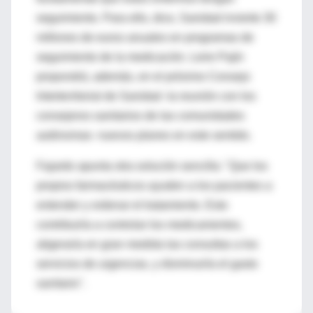
seguimiento. Para ello, dice, Sanidad invierte 30
millones de euros anuales en programas de
seguimiento de la medicación. Leire Pajín
propondrá, además, en el próximo Consejo
Interterritorial de Sanidad -la reunión con los
consejeros sanitarios de las comunidades
autónomas- nuevos planes en este sentido.
Fajardo apunta otra solución sencilla: "Que los
propios farmacéuticos ayuden a los pacientes a
entender y ordenar el tratamiento. Esto
contribuiría a controlar los medicamentos,
aligeraría en gran medida las consultas a los
servicios de urgencias, y disminuiría el gasto
sanitario".