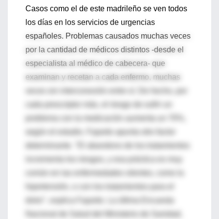
Casos como el de este madrileño se ven todos
los días en los servicios de urgencias
españoles. Problemas causados muchas veces
por la cantidad de médicos distintos -desde el
especialista al médico de cabecera- que
examinan y recetan a cada enfermo, muchas
veces sin interconexión entre sí. De hecho, por
cada prescriptor más, el riesgo de sufrir un
problema con la medicación aumenta un 70%,
según el estudio. Fajardo apunta otro factor
determinante. "El abandono de los tratamientos
incrementa los riesgos, y esa práctica es muy
común en las enfermedades silentes, como la
hipertensión, o con los tratamientos para el
dolor", explica Fajardo. La última Encuesta
Nacional de Salud del Ministerio de Sanidad,