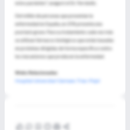
estos pacientes", aseguró el Dr. Ferrándiz.
Del millón de personas que presentan la
enfermedad en España, un 25% presenta una
psoriasis grave. Para su tratamiento cada vez más
se utilizan fármacos biológicos que están basadas
en proteínas dirigidas de forma específica contra
los mecanismos que producen la enfermedad.
Webs Relacionadas
Hospital Universitari Germans Trias i Pujol