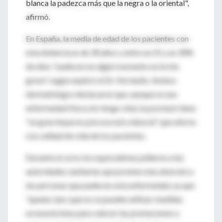
blanca la padezca más que la negra o la oriental",
afirmó.
En España, la media de edad de los pacientes con
esta dolencia es de 30 años y entre un 25 y un 30%
de ellos "padecen en algún momento un brote
grave", según explicó el Dr. Ferrándiz. Ambos
dermatólogos destacaron que, aunque es una
enfermedad física sin riesgo vital, la psoriasis tiene
"un gran impacto psicosocial y laboral", que afecta
a la calidad de vida de los pacientes.
Durante el curso los especialistas pidieron a las
autoridades sanitarias que presten más atención a
las personas que padecen esta enfermedad, ya que
"queda claro que no se pueden utilizar medidas
economicistas para valorar las prestaciones a