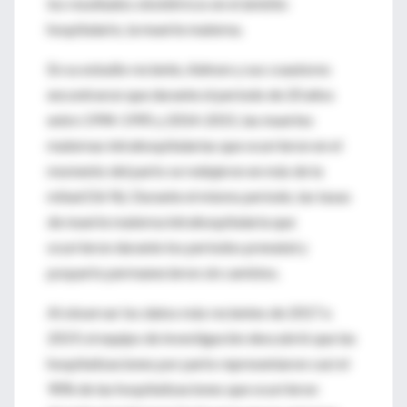
los resultados obstétricos en el ámbito
hospitalario, la muerte materna.
En su estudio reciente, Admon y sus coautores
encontraron que durante el período de 20 años
entre 1994-1995 y 2014-2015, las muertes
maternas intrahospitalarias que ocurrieron en el
momento del parto se redujeron en más de la
mitad (56 %). Durante el mismo período, las tasas
de muerte materna intrahospitalaria que
ocurrieron durante los períodos prenatal y
posparto permanecieron sin cambios.
Al observar los datos más recientes de 2017 a
2019, el equipo de investigación descubrió que las
hospitalizaciones por parto representaron casi el
90% de las hospitalizaciones que ocurrieron