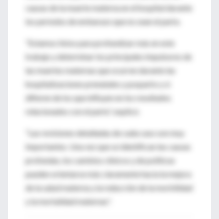
causas de la muerte materna en el hospital durante
los períodos de embarazo que no sean el parto.
“Estamos listos para profundizar más en este
trabajo y determinar los principales impulsores de
las muertes maternas que ocurren durante las
hospitalizaciones prenatales y posparto y si
difieren de los que influyen en los resultados
relacionados con el parto”, explicó.
“Las revisiones detalladas de cada caso son muy
importantes. Una vez que se identifican las causas
profundas, los cambios clínicos y de políticas
pueden orientarse más claramente hacia la mejora
de la salud materna y la reducción de la morbilidad
y la mortalidad maternas”.