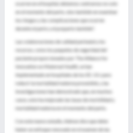
ocurren en el hospital, debemos centrarnos no solo
en el momento del parto, sino también en examinar
los riesgos y las complicaciones que ocurren
durante el parto y el posparto también”.
Las colaboraciones de calidad perinatal y los
recursos, como los paquetes de seguridad del
paciente proporcionados por The Alliance for
Innovation on Maternal Health, se han
implementado en hospitales de los EE. UU. para
reducir la mortalidad materna prevenible, y las
investigaciones han demostrado que, en muchos
casos, esto ha mejorado las tasas de morbilidad y
mortalidad materna en el momento del parto.
Con este nuevo estudio, Admon dice que debe
haber un enfoque renovado en el examen de las