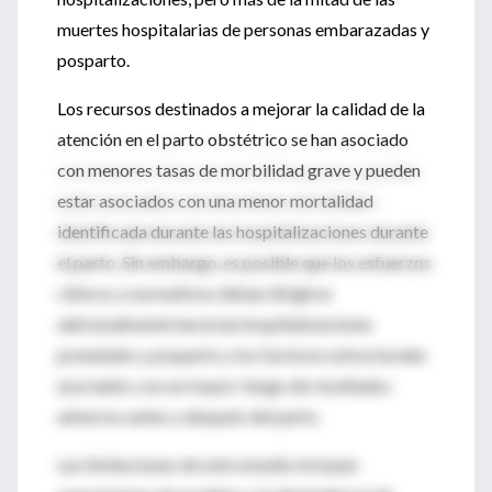
muertes hospitalarias de personas embarazadas y
posparto.
Los recursos destinados a mejorar la calidad de la
atención en el parto obstétrico se han asociado
con menores tasas de morbilidad grave y pueden
estar asociados con una menor mortalidad
identificada durante las hospitalizaciones durante
el parto. Sin embargo, es posible que los esfuerzos
clínicos y normativos deban dirigirse
adicionalmente hacia las hospitalizaciones
prenatales y posparto y los factores estructurales
asociados con un mayor riesgo de resultados
adversos antes y después del parto.
Las limitaciones de este estudio incluyen