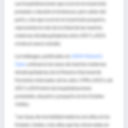
Las hospitalizaciones que ocurren en el período
prenatal, o durante el embarazo, pero antes del
parto, y las que ocurren en el período posparto,
representaron más de la mitad de las muertes
maternas intrahospitalarias entre 2017 y 2019,
revela un nuevo estudio.
Los hallazgos, publicados en
JAMA Network
Open
, estimaron las tasas de muertes maternas
intrahospitalarias de la Muestra Nacional de
Pacientes Internados de los años 1994 a 2015 y de
2017 a 2019 entre las hospitalizaciones
prenatales, de parto y posparto en los Estados
Unidos.
"Las tasas de mortalidad materna son altas en los
Estados Unidos, más altas que las observadas en