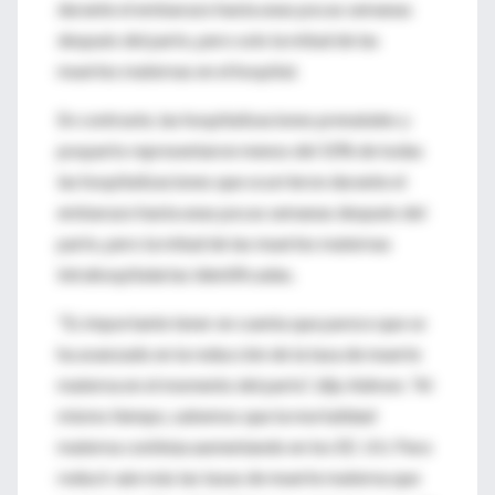
durante el embarazo hasta unas pocas semanas
después del parto, pero solo la mitad de las
muertes maternas en el hospital.
En contraste, las hospitalizaciones prenatales y
posparto representaron menos del 10% de todas
las hospitalizaciones que ocurrieron durante el
embarazo hasta unas pocas semanas después del
parto, pero la mitad de las muertes maternas
intrahospitalarias identificadas.
“Es importante tener en cuenta que parece que se
ha avanzado en la reducción de la tasa de muerte
materna en el momento del parto”, dijo Admon. “Al
mismo tiempo, sabemos que la mortalidad
materna continúa aumentando en los EE. UU. Para
reducir aún más las tasas de muerte materna que