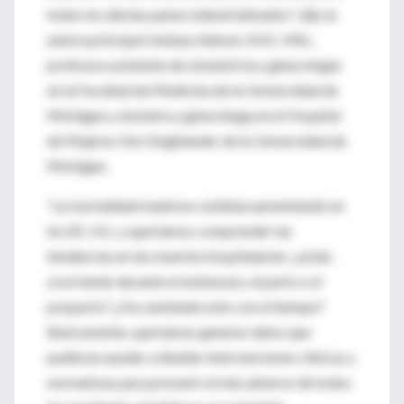
todos los demás países industrializados", dijo la
autora principal Lindsay Admon, M.D., MSc,
profesora asistente de obstetricia y ginecología
en la Facultad de Medicina de la Universidad de
Michigan y obstetra y ginecóloga en el Hospital
de Mujeres Von Voigtlander de la Universidad de
Michigan.
“La mortalidad materna continúa aumentando en
los EE. UU., y queríamos comprender las
tendencias en las muertes hospitalarias: ¿están
ocurriendo durante el embarazo, el parto o el
posparto? ¿Ha cambiado esto con el tiempo?
Básicamente, queríamos generar datos que
pudieran ayudar a diseñar intervenciones clínicas y
normativas para prevenir el más adverso de todos