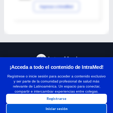
Ingresar a IntraMed
¡Acceda a todo el contenido de IntraMed!
Centro de Ayuda
Regístrese o inicie sesión para acceder a contenido exclusivo
y ser parte de la comunidad profesional de salud más
relevante de Latinoamérica. Un espacio para conectar,
Términos y condiciones
compartir e intercambiar experiencias entre colegas.
| Políticas de privacidad
Registrarse
| Todos los derechos reservados | Copyright 1997-2026
Iniciar sesión