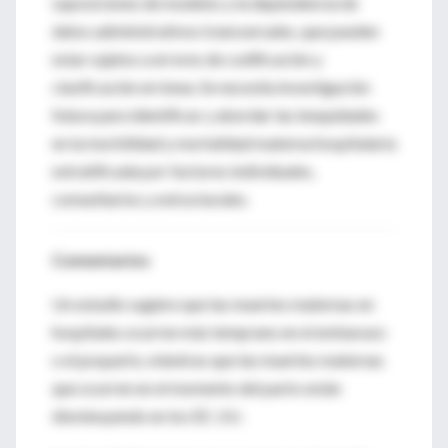
suposiciones de modelos y la dependencia de
datos administrativos transversales, que pueden
estar sujetos a errores de codificación y
clasificación errónea. Se necesita investigación
futura para identificar y abordar las inequidades
en la morbilidad y mortalidad materna hospitalaria
estratificada por factores individuales,
comunitarios y estructurales.
Comentarios
Un estudio sugiere que las muertes maternas en
hospitales ocurren más temprano en el embarazo
o el posparto, mientras que las muertes maternas
que ocurren en el momento del parto están
disminuyendo en los EE. UU.