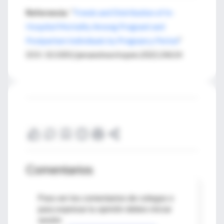
Referencia
: “
Trends and Distribution of In-
Hospital Mortality Among Pregnant and
Postpartum Individuals by Pregnancy Period
”
DOI: 10.1001/jamanetworkopen.2022.24614
Comentarios
Para ver los comentarios de colegas o
para expresar tu opinión debes iniciar
sesión