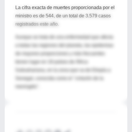
La cifra exacta de muertes proporcionada por el
ministro es de 544, de un total de 3.579 casos
registrados este año.
Aunque se trata de una enfermedad que afecta
a todas las regiones del planeta, las epidemias
de mayores proporciones y más frecuentes
tienen lugar en 18 países de África
Subsahariana, en la zona que va de Etiopía a
Senegal, conocida como el "cinturón de la
meningitis".