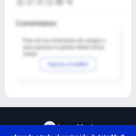
Comentarios
Para ver los comentarios de colegas o
para expresar tu opinión debes iniciar
sesión
Ingresar a IntraMed