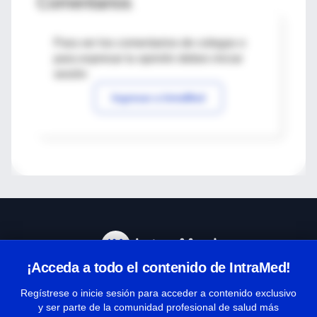
Comentarios
Para ver los comentarios de colegas o
para expresar tu opinión debes iniciar
sesión
Ingresar a IntraMed
¡Acceda a todo el contenido de IntraMed!
Centro de Ayuda
Regístrese o inicie sesión para acceder a contenido exclusivo
y ser parte de la comunidad profesional de salud más