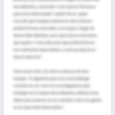
una diabetes y así poder crear nuevos fármacos
para esta enfermedad”, señaló Ferrer, quien
recordó que trabajos anteriores describieron
polimorfismos asociados a un mayor riesgo de
desarrollar diabetes, pero que este es el primero
que explica “como discernir que polimorfismos
son realmente importantes y como producen el
efecto descrito”.
Para Jason Lieb, otro de los autores de este
trabajo, “el siguiente paso tras este hallazgo
consiste en ver cómo los investigadores que
trabajan en el campo de la diabetes utilizan estos
datos para avanzar en sus estudios sobre los genes
en los que estén interesados”.