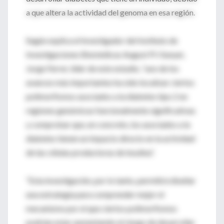
a que altera la actividad del genoma en esa región.
Según explica el investigador del Instituto de
Investigaciones Biomédicas August Pi i Sunyer,
Jorge Ferrer, líder de este estudio, “uno de los
avances más importantes ha sido localizar ciertos
polimorfismos asociados a la diabetes tipo 2 en
regiones genómicas funcionalmente significativas
y comprobar que, en concreto, los asociados a la
diabetes tienen un impacto directo en la actividad
de las células productoras de insulina”.
“Esta investigación, por lo tanto, permitirá diseñar
una estrategia para comprender mejor el
mecanismo por el que ciertos polimorfismos
podrían estar aumentando el riesgo de desarrollar