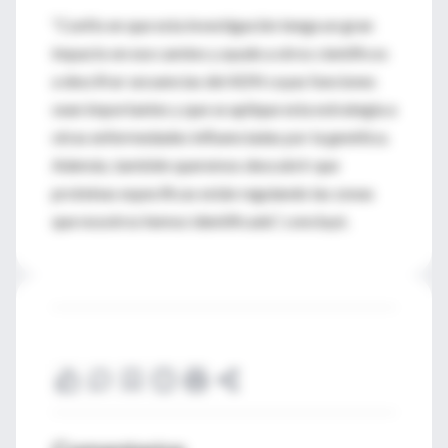
“Confío en que esta investigación tenga un gran
impacto en ese camino y ayude a otros científicos
a descifrar secuencias del ADN cuyas funciones
sean importantes y que se aplique esta estrategia a
otras enfermedades influenciadas por la genética.
Además, también queremos descubrir que
proteínas específicas están regulando las zonas
que nosotros hemos identificado”, concluyó.