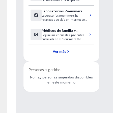
profesionales a participar de
de los Acúfenos
cursos y encuentros.
Laboratorios Roemmers
Laboratorios Roemmers ha
lanzó su nuevo sitio web
relanzado su sitio en Internet con
una presencia estética renovada y
de amplios contenidos.
Médicos de familia y
Según una encuesta a pacientes
cirujanos ante las malas
publicada en el “Journal of the
noticias
Royal Society of Medicine”, los
médicos de familia comunican
mejor las malas noticias que los
Ver más
cirujanos.
Personas sugeridas
No hay personas sugeridas disponibles
en este momento