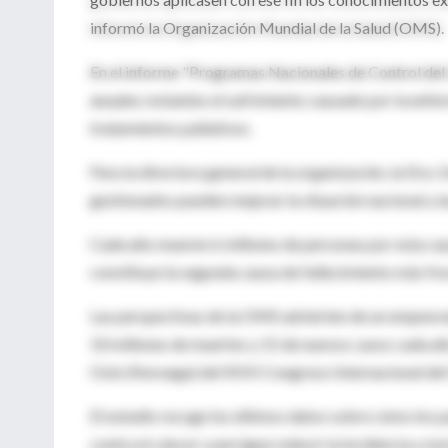
informó la Organización Mundial de la Salud (OMS).
En el informe "Programas Nacionales de Control del
anuales restantes el sufrimiento causado por la enf
tratamientos paliativos.
Para la directora general de la organización, la Dra
gestionados pueden mejorar la situación nacional y la
Cada año mueren 6 millones de personas por esta cau
constituye la segunda causa de fallecimiento más frec
Las perspectivas de la OMS advierten de un empeoram
10 millones de muertes y 15 de nuevos casos cada año,
Oslo (Noruega) del XVIII Congreso Internacional del 
El estudio recoge los últimos datos sobre cómo los 
contra el cáncer y persigue reducir la incidencia y m