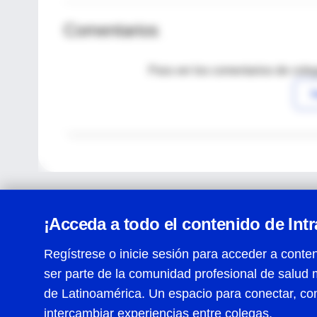
Comentarios
Para ver los comentarios de coleg
I
¡Acceda a todo el contenido de Int
Regístrese o inicie sesión para acceder a conten
ser parte de la comunidad profesional de salud 
Centro de Ayuda
de Latinoamérica. Un espacio para conectar, co
Términos y condiciones
| Políticas de privacidad
| Todos
intercambiar experiencias entre colegas.