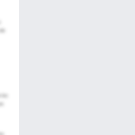
s
 de
 los
en
os