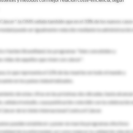
 Cáncer", la OMS señala también que en el 33% de los nuevos caso
ermedad puede ser igualmente reducido mediante la administración
. Gro Harlem Brundtland, los programas "bien concebidos y
s vidas de aquellos que viven con cáncer".
sa, lo que representa el 12% de las muertes en todo el mundo y
uente en los países industrializados.
iento de estas cifras en las próximas dos décadas, hasta alcanzar
 señala el estudio, cuya publicación coincidió con la celebración 
Cáncer de la Unión Internacional Contra el Cáncer.
países pueden establecer y poner en marcha programas efectivos
ortalidad de la enfermedad, así como mejorar la calidad de vida de l