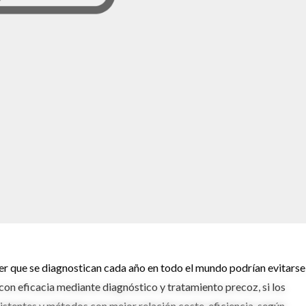
er que se diagnostican cada año en todo el mundo podrían evitarse,
 con eficacia mediante diagnóstico y tratamiento precoz, si los
istentes y métodos con mejor relación coste-eficiencia, según