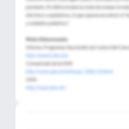
pacientes. En última instancia, trata de evaluar la me
efectivos y equitativos, lo que supone encontrar el "
y cuidados paliativos".
Webs Relacionadas
Informe: Programas Nacionales de Control del Cánc
http://www5.who.int/
Comunicado de la OMS
http://www.who.int/inf/en/pr-2002-52.html/
OMS
http://www.who.int/