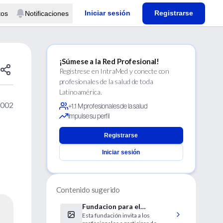
Iniciar sesión
Registrarse
tos
Notificaciones
¡Súmese a la Red Profesional!
Regístrese en IntraMed y conecte con
profesionales de la salud de toda
Latinoamérica.
2002
+1.1 M profesionales de la salud
Impulse su perfil
Registrarse
Iniciar sesión
Contenido sugerido
Fundacion para el
Esta fundación invita a los
Diagnóstico y Tratamiento