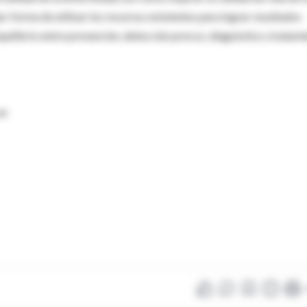
jor forma de utilizar los recursos existentes para lograr resultados
equilibrio entre prevención, detección precoz, diagnóstico, tratami
er