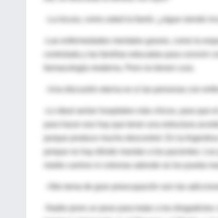
-La locura, como usted la llamó, ¿sigue siendo in
-Las enfermedades mentales graves, como la esqui
controlada y las familias educadas para convivir co
farmacología moderna. Pero no tienen cura.
-Una discusión eterna es si las personas con en
-Lo ideal serían hospitales más chicos, para que e
para hacer eso hay que tener una estructura acorde
porque produce mucho descontrol. En la Argentina 
porque no hay dónde mandar a los pacientes. Los j
medio camino ni colonias adonde se los pueda ma
-Otro tema de gran preocupación son las adiccione
-Nadie pone un peso para tratar a los drogadictos