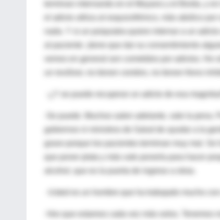
terminan internando en el Moyano y el Borda, y en l
el adicto utiliza al esquizofrénico, más abúlico 
nada. Y si un psiquiatra quiere internar a un adict
al paciente: ¡tiene que dar su consentimiento algu
vemos en general son cometidos por adictos. He s
un revólver, no tienen cerebro, no tienen freno inhib
-¿Y se puede recuperar un adicto de esa magnitu
-Se puede. Muchos salen adelante, vale la pena. P
gobiernos ni ministros de Salud de ayudar a la ge
grave porque los pacientes terminan muy mal. Se 
que poner plata y más vale ponerla para hacer pr
alcohol, que es la puerta de ingreso a otras.
-Usted es un hombre que ha trabajado mucho con 
-Veo que estamos cada vez más solos. Tenemos mu