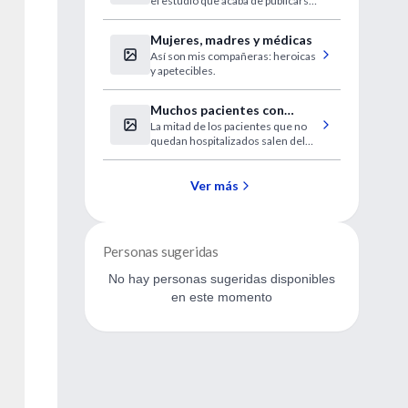
el estudio que acaba de publicarse
en Nature Genetics.
Mujeres, madres y médicas
Así son mis compañeras: heroicas
y apetecibles.
Muchos pacientes con
La mitad de los pacientes que no
autolesiones no reciben
quedan hospitalizados salen del
tratamiento psiquiátrico
hospital sin una evaluación
psiquiátrica.
Ver más
Personas sugeridas
No hay personas sugeridas disponibles
en este momento