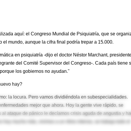
izada aquí: el Congreso Mundial de Psiquiatría, que se organi
o el mundo, aunque la cifra final podría trepar a 15.000.
ática en psiquiatría -dijo el doctor Néstor Marchant, president
tegrante del Comité Supervisor del Congreso-. Cada país tiene 
 porque los gobiernos no ayudan."
nuevo hay?
ismo: la locura. Pero vamos dividiéndola en subespecialidades.
enfermedades mejor que ahora. Hoy la gente vive rápido, se
 al ataque de pánico le decíamos crisis aguda de angustia y h
o hoy mucho más, vivimos a un ritmo intenso, se trabaja todo el