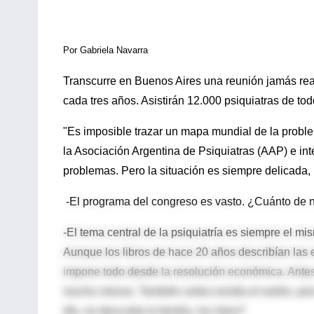
Por Gabriela Navarra
Transcurre en Buenos Aires una reunión jamás real
cada tres años. Asistirán 12.000 psiquiatras de tod
"Es imposible trazar un mapa mundial de la problem
la Asociación Argentina de Psiquiatras (AAP) e in
problemas. Pero la situación es siempre delicada,
-El programa del congreso es vasto. ¿Cuánto de 
-El tema central de la psiquiatría es siempre el m
Aunque los libros de hace 20 años describían las 
impone todo desde la resolución económica. Antes
mucho menos. También antes existía el estrés, per
día, se descuida la familia, los hijos?