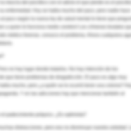
a mezcla del psicótico con el adicto el que pierde es el psicóti
por su enfermedad. Hoy se habla mucho del paco, pero nadie hace
o al paco según la nueva ley de salud mental le tiene que pregun
ien a quien le funciona medio cerebro! Los crímenes brutales q
ido médico forense, conozco el problema. Ahora cualquiera aga
itorio.
d?
ero no hay lugar donde tratarlos. No hay intención de los
nte que tiene problemas de drogadicción. El paco es algo muy
habla mucho, pero ¿a quién se le ocurrió tener una colonia? Ha
opaganda. Y en las adicciones hay que mencionar también al
el padecimiento psíquico. ¿Es optimista?
chas distracciones, pero eso no disminuye nuestra soledad. 