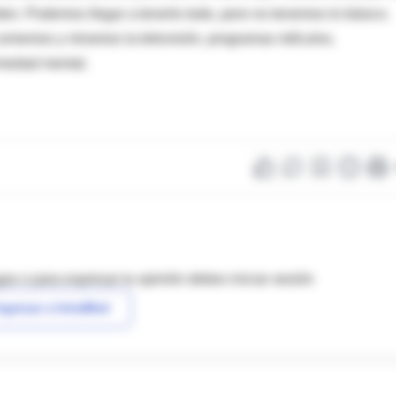
den. Podemos llegar a tenerlo todo, pero no tenemos lo básico.
comemos y miramos la televisión, programas ridículos,
rmedad mental.
as o para expresar tu opinión debes iniciar sesión
ngresar a IntraMed