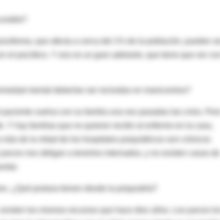
curable?
zofrenia, que afecta a cerca del 1% de la población, pueden s
n el psicótico. Y eso es un gran adelanto, que tiene que ver con
fermedad mental deberían ser recluidas en manicomios?
l paciente vuelva con su familia una vez pasadas las crisis. Per
. Y hay familias que no quieren recibir al enfermo en la casa,
más de la mitad de los hospitales psiquiátricos son crónicos
ueces nos obligan a tenerlos internados, y no existen casas de
ndar.
s. ¿Qué postura tienen desde la psiquiatría?
: existen los mismos recursos que hace diez años. Los jueces lo