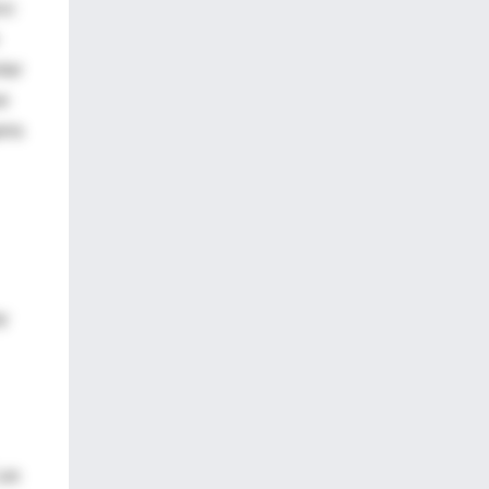
co:
tar
ue
rra
y
Las