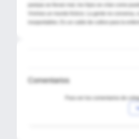
parejas se llevan mal, los hijos se crían como pue
Vivimos un mundo ficticio. La gente no conversa, 
insoportables. Es un caldo de cultivo para la enfe
Comentarios
Para ver los comentarios de coleg
I