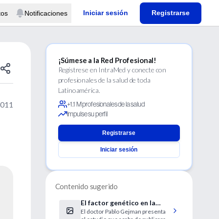
Iniciar sesión
Registrarse
tos
Notificaciones
¡Súmese a la Red Profesional!
Regístrese en IntraMed y conecte con
profesionales de la salud de toda
Latinoamérica.
2011
+1.1 M profesionales de la salud
Impulse su perfil
Registrarse
Iniciar sesión
Contenido sugerido
El factor genético en la
El doctor Pablo Gejman presenta
esquizofrenia