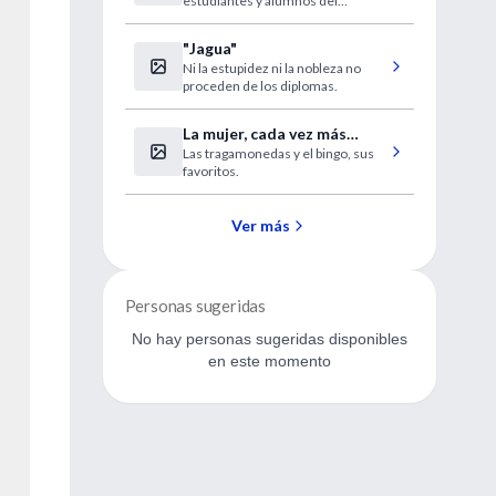
estudiantes y alumnos del
Neuropsiquiatría
Internado Anual Rotatorio para
este importante evento.
"Jagua"
Ni la estupidez ni la nobleza no
proceden de los diplomas.
La mujer, cada vez más
Las tragamonedas y el bingo, sus
adicta al juego
favoritos.
Ver más
Personas sugeridas
No hay personas sugeridas disponibles
en este momento