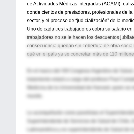
de Actividades Médicas Integradas (ACAMI) realiza
donde cientos de prestadores, profesionales de la 
sector, y el proceso de “judicialización” de la medi
Uno de cada tres trabajadores cobra su salario en
trabajadores no se le hacen los descuentos jubila
consecuencia quedan sin cobertura de obra social. 
qué en el país ya se concretan más de 110 millone
En el marco del XIII Congreso Argentino de Salud, 
tratamiento estará a cargo del profesor Paul Campb
Medicina de la Universidad de Harvard, quien se re
mundo.
Lo acompañarán como panelistas el Superintendente
Superintendente de Servicios de Salud de Chile, 
Latinoamérica y ex superintendente de Salud de la