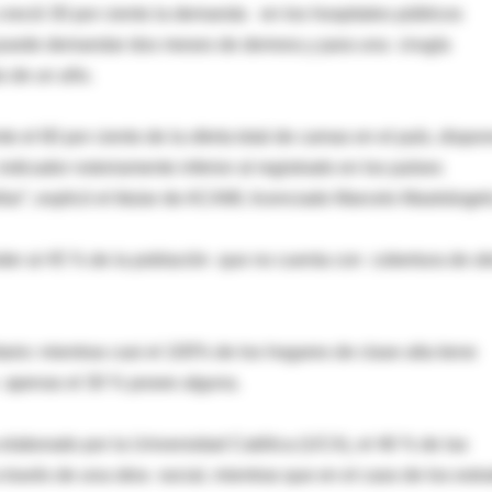
 creció 30 por ciento la demanda en los hospitales públicos
a puede demandar dos meses de demora y para una cirugía
 de un año.
 el 60 por ciento de la oferta total de camas en el país, dispo
ndicador notoriamente inferior al registrado en los países
ar”, explicó el titular de ACAMI, licenciado Marcelo Mastrángel
ender al 45 % de la población que no cuenta con cobertura de o
ario: mientras casi el 100% de los hogares de clase alta tiene
s apenas el 30 % posee alguna.
elaborado por la Universidad Católica (UCA), el 46 % de las
través de una obra social, mientras que en el caso de los estr