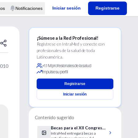
Iniciar sesión
Registrarse
tos
Notificaciones
¡Súmese a la Red Profesional!
Regístrese en IntraMed y conecte con
profesionales de la salud de toda
Latinoamérica.
2010
+1.1 M profesionales de la salud
Impulse su perfil
Registrarse
Iniciar sesión
Contenido sugerido
Becas para el XII Congreso
IntraMed entregará becas a
Argentino de