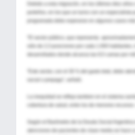
Debido a esta migración, en los últimos diez años
porteños, en los que un turno con un especialist
programada debe esperarse en algunos casos más
“El sector público, que representa aproximadamente
sólo de 2,3 posiciones por cada 1.000 habitantes, i
desarrollados donde alcanza las 8,5 camas por mill
“Este sector, con el 30 % del gasto total, debe at
social o prepaga”, señaló.
La inequidad se refleja tambien en el sistema sanit
cobertura de salud, entre los de menores recurso
Según el Barómetro de la Deuda Social Argentina 
atenciones de pacientes de clase media se hace a 