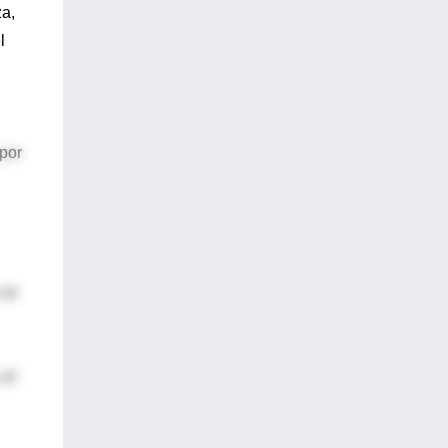
za,
l
 por
 el
 el