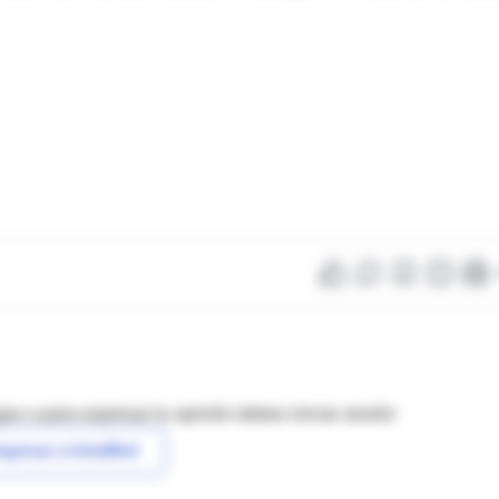
as o para expresar tu opinión debes iniciar sesión
ngresar a IntraMed