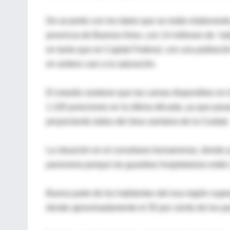
De acuerdo con los datos que se están elaborando 
provincia de Buenos Aires, con 14 millones de ha
en tanto que en Capital Federal, con una población
en ambos casi a la saturación.
El estudio sostiene que las camas disponibles en 
1.100 posiciones en la última década, ya que pas
proyectando datos del área sanitaria de la Ciudad.
La situación en el conurbano bonaerense, donde y
panorama porque las guardias hospitalarias están
Buena parte de los habitantes del esa región supe
donde aproximadamente el 35 por ciento de los pa