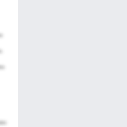
ne
o.
bra
atos