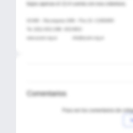
bajos apenas el 12,4 cuenta con esa cobertura.
ACAMI – Reconquista 1048 – Piso 10 –C1003ABV
Tel. (011) 4312-1386 4313-8013
www.acami.org.ar info@acami.org.ar
Comentarios
Para ver los comentarios de coleg
I