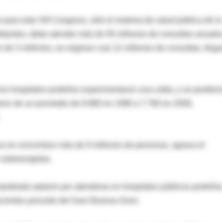
para este XIII Congreso, sólo el sistema de salud pública de la
bitantes, debe atender más de 50 millones de consultas anuales
 de 3 millones, se originan casi 12 millones de consultas, lleg
los hospitales porteños experimentaron una caída, y se perdier
aron de un promedio de 8.860 en 1996 a 7.760 en 2006,
a se concentran más de 9 millones de personas, agrava el
 sobreexigidas.
rpoblada optaron por atenderse en hospitales públicos porteños
cientes procede del Gran Buenos Aires.