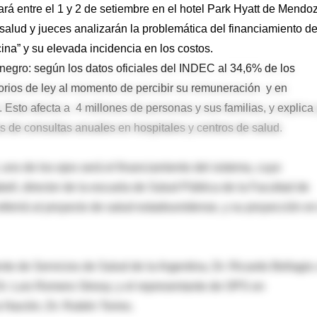
rá entre el 1 y 2 de setiembre en el hotel Park Hyatt de Mendo
salud y jueces analizarán la problemática del financiamiento de
cina” y su elevada incidencia en los costos.
 negro: según los datos oficiales del INDEC al 34,6% de los
torios de ley al momento de percibir su remuneración y en
Esto afecta a 4 millones de personas y sus familias, y explica
s de consultas anuales en hospitales y centros de salud.
uno de los ejes será el financiamiento del sistema, cuyo
ell, director de la escuela de Salud Pública de la Facultad de
ferirá al proyecto de salud estadounidense, y su proyección en
 de Servicios de Salud de la Argentina, Dr. Ricardo Bellagio;
Dr. Luis Romero Strooy; y el representante de OPS en
 Nación, Dr. Rubén Torres.