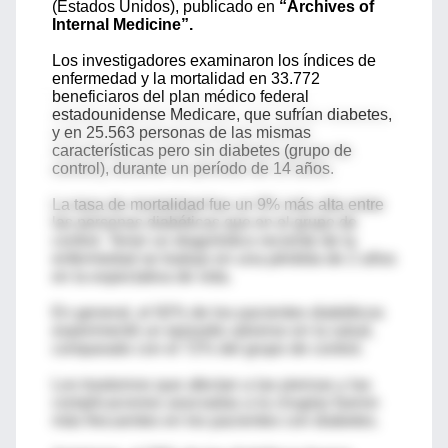
(Estados Unidos), publicado en
“Archives of
Internal Medicine”.
Los investigadores examinaron los índices de
enfermedad y la mortalidad en 33.772
beneficiaros del plan médico federal
estadounidense Medicare, que sufrían diabetes,
y en 25.563 personas de las mismas
características pero sin diabetes (grupo de
control), durante un período de 14 años.
La tasa de mortalidad fue un 9% más alta entre
las personas diabéticas que en el grupo de
control. Tener un diagnóstico reciente de la
enfermedad se tradujo en una pérdida de 2 años
en la expectativa de vida.
En general, el 92% de los pacientes diabéticos
experimentó un episodio adverso en la salud,
comparado con el 72% del grupo de control.
Los trastornos que afectan a las piernas y las
complicaciones asociadas a la cirugías fueron
más frecuentes en los pacientes con diabetes.