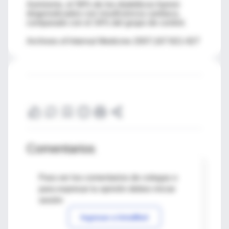
Asimismo, el 58% de los diabéticos fueron
diagnosticados con insuficiencia cardíaca,
comparado con el 34% del grupo de control.
Archives of Internal Medicine 2007;167:921-927
Comentarios
Para ver los comentarios de colegas o
para expresar tu opinión debes iniciar
sesión
Ingresar a IntraMed