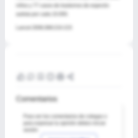
niños y 77 casos de trastornos de espectro
autista por cada 10.000.
Lancet 2006;368:210-215
Comentarios
Para ver los comentarios de colegas o
para expresar tu opinión debes iniciar
sesión