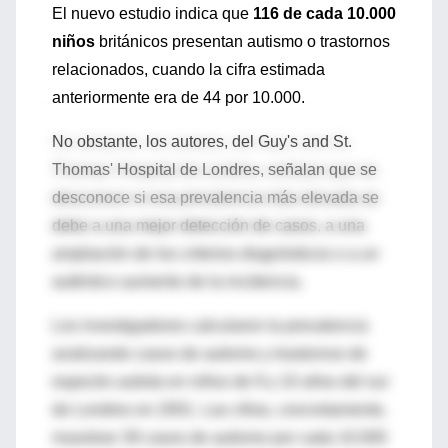
El nuevo estudio indica que
116 de cada 10.000
niños
británicos presentan autismo o trastornos
relacionados, cuando la cifra estimada
anteriormente era de 44 por 10.000.
No obstante, los autores, del Guy's and St.
Thomas' Hospital de Londres, señalan que se
desconoce si esa prevalencia más elevada se
debe a una mejor detección de casos, a una
ampliación de los criterios diagnósticos o a un
auténtico aumento de la incidencia.
Los investigadores calcularon la prevalencia
analizando casos de autismo y trastornos de
espectro autista en niños de 9 y 10 años del sur
de Londres en 2001. Las cifras, concretamente,
muestran 39 casos de autismo por cada 10.000