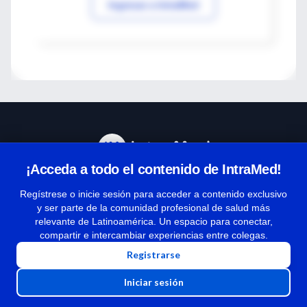
Ingresar a IntraMed
¡Acceda a todo el contenido de IntraMed!
Centro de Ayuda
Regístrese o inicie sesión para acceder a contenido exclusivo
y ser parte de la comunidad profesional de salud más
relevante de Latinoamérica. Un espacio para conectar,
Términos y condiciones
compartir e intercambiar experiencias entre colegas.
| Políticas de privacidad
Registrarse
| Todos los derechos reservados | Copyright 1997-2026
Iniciar sesión