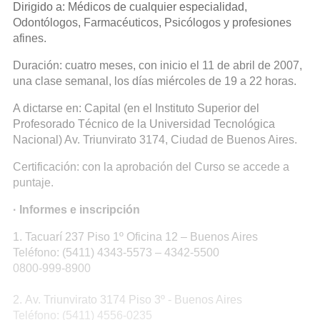
Dirigido a: Médicos de cualquier especialidad,
Odontólogos, Farmacéuticos, Psicólogos y profesiones
afines.
Duración: cuatro meses, con inicio el 11 de abril de 2007,
una clase semanal, los días miércoles de 19 a 22 horas.
A dictarse en: Capital (en el Instituto Superior del
Profesorado Técnico de la Universidad Tecnológica
Nacional) Av. Triunvirato 3174, Ciudad de Buenos Aires.
Certificación: con la aprobación del Curso se accede a
puntaje.
· Informes e inscripción
1. Tacuarí 237 Piso 1º Oficina 12 – Buenos Aires
Teléfono: (5411) 4343-5573 – 4342-5500
0800-999-8900
2. Av. Triunvirato 3174 Piso 3º - Buenos Aires
Teléfono: (5411) 4556-0235