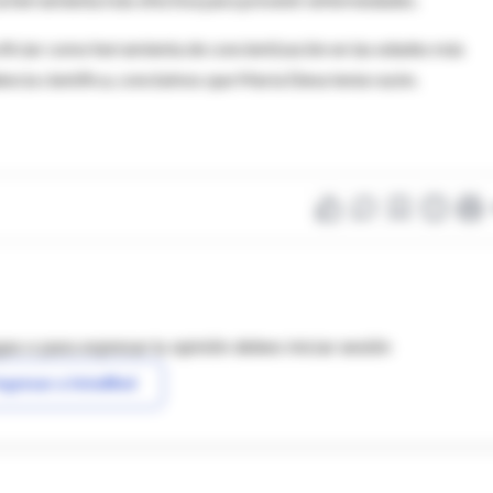
 oficiar como herramienta de concientización en las edades más
encia científica, concluímos que María Elena tenía razón.
as o para expresar tu opinión debes iniciar sesión
ngresar a IntraMed