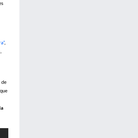
es
ra”
,
,
o de
 que
la