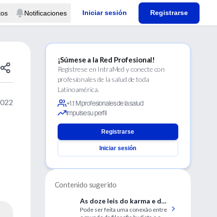
Iniciar sesión
Registrarse
tos
Notificaciones
¡Súmese a la Red Profesional!
Regístrese en IntraMed y conecte con
profesionales de la salud de toda
Latinoamérica.
2022
+1.1 M profesionales de la salud
Impulse su perfil
Registrarse
Iniciar sesión
Contenido sugerido
As doze leis do karma e do
Pode ser feita uma conexão entre
trauma