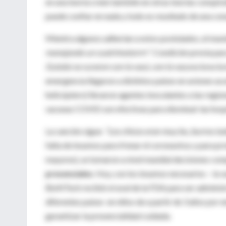
en una teoría creen también en otras teorías conspira
puede confiar en nada y todo es resultado de una con
Mientra algunos adherían a estos postulados, el mu
manejando un cuatrimotorrrr”
. Condición previa par
Gulubú se curaron con la vacú, con la vacuna luna lun
emergencia llegaron a distintos países en aviones ac
helicóptero) llevaron agentes inoculantes a las regio
vacunas COVID son efectivas para disminuir las hospi
La canción sigue:
“Los chicos eran muy bu, burros tod
falta de insumos para frenar el coronavirus y para pr
mayores), se tomaron a nivel mundial decisiones comp
presenciales
. Hoy, con los insumos necesarios – la 
BioNTech recibió el aval de la FDA para ser administ
diferentes países en niños de a partir de 3 años por 
garantizar la presencialidad cuidada.