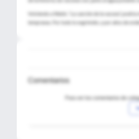
Volviendo a Walsh, “La canción de la vacuna”, podría
tempranas. Por todo lo esgrimido, y por años de evid
Comentarios
Para ver los comentarios de coleg
I