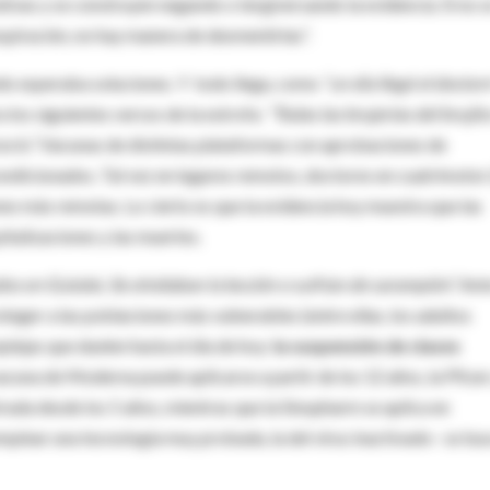
tivas y se construyen negando o tergiversando la evidencia. Si no s
spiración, no hay manera de desmentirlas”.
ndo esperaba soluciones. Y todo llega, como
“un día llegó el doctor
a los siguientes versos de la estrofa:
“Todas las brujerías del brujit
a lu”.
Vacunas de distintas plataformas con aprobaciones de
ondicionados. Tal vez en lugares remotos, doctores en cuatrimotor
nes más remotas. Lo cierto es que la evidencia hoy muestra que las
talizaciones y las muertes.
os en Gulubú. Se olvidaban la lección o sufrían de sarampión”.
Ant
oteger a las poblaciones más vulnerables (entre ellas, los adultos
lejas que duelen hasta el día de hoy:
la suspensión de clases
vacuna de Moderna puede aplicarse a partir de los 12 años, la Pfizer
rada desde los 5 años, mientras que la Sinopharm se aplica en
emplear una tecnología muy probada, la del virus inactivado– se bu