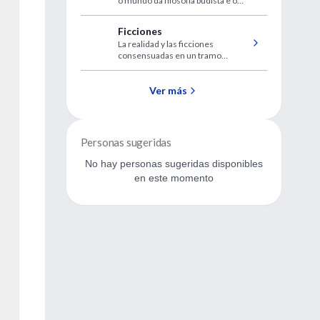
o mundo da filosofia budista e o
mundo do trauma?
Ficciones
La realidad y las ficciones
consensuadas en un tramo
dramático de la vida
Ver más
Personas sugeridas
No hay personas sugeridas disponibles
en este momento