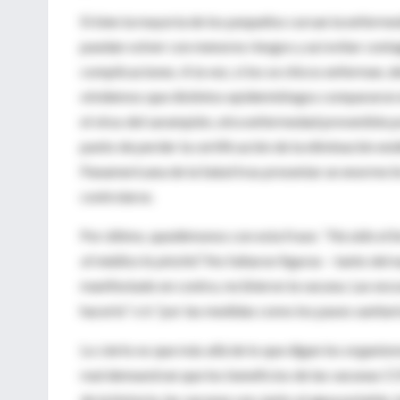
Si bien la mayoría de los pequeños cursan la enferme
puedan volver con menores riesgos y así evitar conta
complicaciones. A la vez, si los se chicos enferman, 
olvidemos que distintos epidemiólogos compararon e
el virus del sarampión, otra enfermedad prevenible 
punto de perder la certificación de la eliminación e
Panamericana de la Salud tras presentar un enorme b
controlarse.
Por último, quedémonos con esta frase:
“Ha sido el 
el médico lo pinchó”.
No faltaron figuras – tanto del
manifestado en contra, recibieron la vacuna. Las exc
hacerlo” o b “por las medidas como los pases sanitari
Lo cierto es que más allá de lo que digan los organism
real demuestran que los beneficios de las vacunas CO
de la historia, las vacunas son, junto al agua potabl