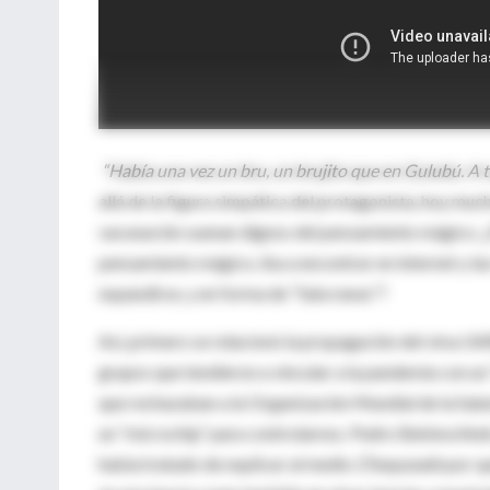
“Había una vez un bru, un brujito que en Gulubú. A t
allá de la figura simpática del protagonista, hoy muc
vacunación suenan dignos del pensamiento mágico. ¿P
pensamiento mágico, iba a encontrar en internet y la
expandirse, y en forma de “fake news”?
Así, primero se relacionó la propagación del virus S
grupos que tendieron a vincular a la pandemia con un
que rechazaban a la Organización Mundial de la Salu
un “microchip” para controlarnos. Pedro Bekinschte
había tratado de explicar al medio
Chequeado
por q