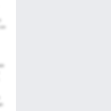
o
 con
ndo
go