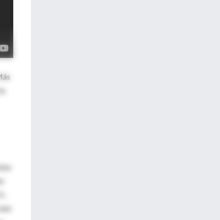
Más
la
stas
an
O,
reen