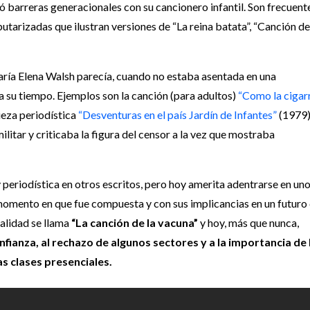
nó barreras generacionales con su cancionero infantil. Son frecuent
arizadas que ilustran versiones de “La reina batata”, “Canción de
María Elena Walsh parecía, cuando no estaba asentada en una
 su tiempo. Ejemplos son la canción (para adultos)
“Como la cigar
pieza periodística
“Desventuras en el país Jardín de Infantes”
(1979)
ilitar y criticaba la figura del censor a la vez que mostraba
 periodística en otros escritos, pero hoy amerita adentrarse en un
l momento en que fue compuesta y con sus implicancias en un futuro
ealidad se llama
“La canción de la vacuna”
y hoy, más que nunca,
fianza, al rechazo de algunos sectores y a la importancia de 
as clases presenciales.