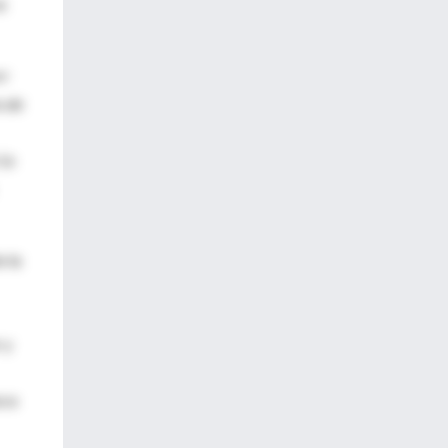
e
rr
o de
 (o
e la
 y
sca