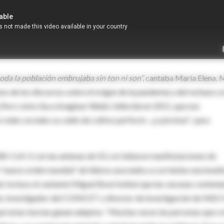
oda la población embrujaba sin ton ni son”,
cantaba María Elena. 
hos de los discursos sobre el origen de la pandemia y del rechazo a 
ero cómo iba a imaginar Walsh, fallecida en 2011, que ese
s redes sociales su caldo de cultivo perfecto -¿o pócima?- para
ARS-CoV-2 con las antenas de 5G; no faltaron manifestaciones de
 “nuevo orden mundial” de líderes asociados a corrientes nacionali
d. Incluso el cantante Miguel Bosé twiteó que las vacunas contení
in, investigador del CONICET y director de investigación de INEC
ué estas teorías ganan adeptos: “Muchas veces las personas que c