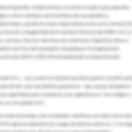
dad sin grandes complicaciones, la vacuna se aplica para que ellos
gios a otros miembros de la familia más susceptibles a
deben faltar y perder lecciones importantes (como en la canción) N
l nivel de contagiosidad de la variante Ómicron del SARS-CoV-2,
por vacunas. Pero por descenso de coberturas, Argentina estuvo a
ndémica del virus del sarampión otorgada por la Organización
rote entre 2019 y 2020. Afortunadamente, la situación pudo
brujito el u…, uno y único en Gulubú que lloró, pateó y mordió cua
 espectáculo como de distintos gobiernos– que, a pesar de haberse
usas esgrimidas para complacer a sus seguidores es “nos obligan a
os, no nos quedó otra”.
os internacionales y las sociedades científicas, los datos de la vida
VID superan altamente los riesgos de efectos adversos. Y a lo lar
e, la herramienta más efectiva para prevenir enfermedades.