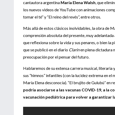
cantautora argentina
María Elena Walsh
, que elimi
los nuevos videos de YouTube con animaciones comput
tomar el té” y “El reino del revés”, entre otros.
Más allá de estos clásicos inolvidables, la obra de 
comprensión absoluta del presente, muy adelantada a
que reflexiona sobre la vida y sus penares, o bien la 
que se publicó en el diario
Clarín
en plena dictadura m
preocupación por el pensar del futuro.
Hablaremos de su extensa carrera musical, literaria y
sus “himnos” infantiles (con la lucidez extrema en e
María Elena desconocía). “El brujito de Gulubú” en r
podría asociarse a las vacunas COVID-19, a la con
vacunación pediátrica para volver a garantizar l