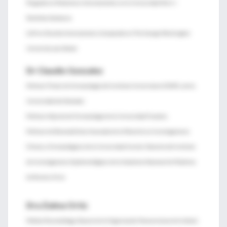
Posgrado en Relaciones Internacionales en la Universidad Paris I -
Panthéon Sorbonne
LLM en Derecho Internacional y Comparado en The George Washington
University Law School.
Dr Claudio Gonzalez
Profesor Titular de Farmacología del Instituto Universitario CEMIC y de la
Universidad del Salvador.
Profesor Adjunto de Farmacología de la Universidad Favaloro.
Profesor de Bioestadística Avanzada de la Maestría en Investigaciones
Clínicas y Farmacológicas de la Universidad Austral. Docente del Instituto
de Investigaciones Epidemiológicas de la Academia Nacional de Medicina
de Buenos Aires.
Dra Zulma Ortiz
Médica Reumatóloga, Becaria de la Organización Panamericana de la Salud,