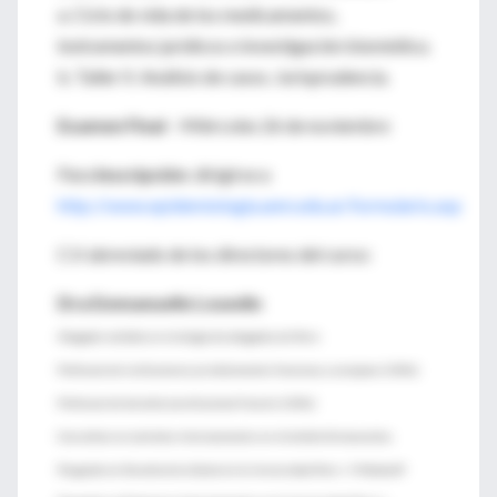
a. Ciclo de vida de los medicamentos,
instrumentos jurídicos e investigación biomédica.
b. Taller II: Análisis de casos. Jurisprudencia.
Examen Final
– Miércoles 26 de noviembre
Para
Inscripción
: dirigirse a
http://www.epidemiologia.anm.edu.ar/formulario.asp
C.V abreviado de los directores del curso:
Dra Emmanuelle Louedin
Abogada recibida en el colegio de abogados de Paris
Profesora de instituciones jurisdiccionales francesas y europeas (USAL)
Profesora de derecho constitucional francés (USAL)
Consultora en contratos internacionales en el ámbito fármaceutico.
Posgrado en Derecho de la Salud en la Universidad Paris - V Malakoff