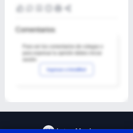
Comentarios
Para ver los comentarios de colegas o
para expresar tu opinión debes iniciar
sesión
Ingresar a IntraMed