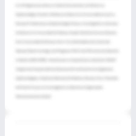
en el Programa de Líderes en Salud Internacional, con Master en
Epidemiología, Gestión y Políticas de Salud en la Universidad de Lanús y
Research Fellowship en Epidemiología Clínica e Investigación en Servicios
de Salud en la Universidad de Ottawa, Canadá. Realizó la Carrera Docente
de la Universidad de Buenos Aires. Fue Coordinadora de la Comisión
Nacional Salud Investiga y del Programa VIGI+A del Ministerio de Salud de
la Nación (2000-2008). Actualmente es Especialista en Salud de UNICEF
(Argentina). Responsable de Docencia del Instituto de Investigaciones
Epidemiológicas, Academia Nacional de Medicina, Buenos Aires. Miembro
del Comité Asesor en Investigación en Salud de la Organización
Panamericana de la Salud.