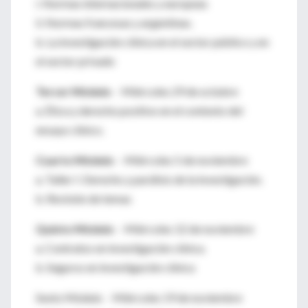
i. Normas internacionales y europeas
ii. Normas francesas y argentinas.
b. La investigación clínica en el sector público y en
el sector privado
Tercer Módulo
- Miércoles 29 de octubre
a. Ética y derecho positivo en el contexto del
ensayo clínico.
Cuarto Módulo
- Miércoles 5 de noviembre
a. Taller I: Derecho y parálisis de la investigación.
b. Revisión de temas
Quinto Módulo
- Miércoles 12 de noviembre
a. Contratos en investigación clínica.
b. Seguros en investigación clínica
Sexto Módulo - Miércoles 19 de noviembre