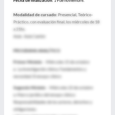
Fecha de finalización
: 19 de noviembre.
Modalidad de cursado
: Presencial, Teórico-
Práctico, con evaluación final, los miércoles de 18
a 21hs.
Aula: Aula Cantón
PROGRAMA ANALÍTICO
Primer Módulo
- Miércoles 15 de octubre
a. La investigación clínica. Fundamentos y
necesidad. El ensayo clínico
Segundo Módulo
- Miércoles 22 de octubre
a. Marco jurídico del ensayo clínico:
Responsabilidades de los actores, derechos y
obligaciones.