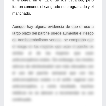
amenorrea en el 12% de los usuarios, pero
fueron comunes el sangrado no programado y el
manchado.
Aunque hay alguna evidencia de que el uso a
largo plazo del parche puede aumentar el riesgo
de tromboembolismo venoso, se comprobó que
el riesgo en las mujeres que usan el parche es
similar al de las mujeres que usan
anticonceptivos orales. Sin embargo, los niveles
séricos de etinilestradiol son más elevados con
el uso del parche semanal que con los
anticonceptivos orales o el anillo vaginal con
anticonceptivo, y como resultado, muchos
médicos no se atreven a recomendar su uso
continuado.