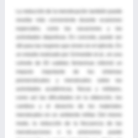
La reducción de la menstruación también puede
resultar más conveniente durante ocasiones
especiales, como las vacaciones y las
actividades deportivas. En concreto, puede ser
útil para las mujeres que sirven en el ejército. En
un estudio realizado por Schneider et al., en una
cohorte de 83 cadetes femeninas informó un
impacto importante de los síntomas
premenstruales y menstruales sobre las
actividades académicas, físicas y militares,
como así las dificultades en la obtención, los
cambios y el desecho de los materiales
menstruales en un ambiente militar. Del mismo
modo, la reducción de la frecuencia de las
menstruaciones o la amenorrea puede