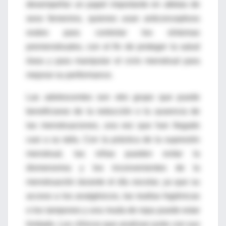
desempeñar un papel importante en atletas de
sexo femenino, quienes usan anticonceptivos
orales para controlar los síntomas
premenstruales, con el fin de proteger la salud
ósea y para manipular el ciclo menstrual para
mejorar su performance.
Las adolescentes son otro grupo que puede
beneficiarse de la reducción o la ausencia de
las menstruaciones, una vez que han llegado
casi a su talla. Con la práctica de la supresión
menstrual, las niñas pueden evitar la
dismenorrea y los inconvenientes de la
menstruación durante el día escolar, ya que su
acceso a los analgésicos, las toallas higiénicas
o los tampones y una muda de ropa puede estar
limitado. Los clínicos que analizan junto con sus