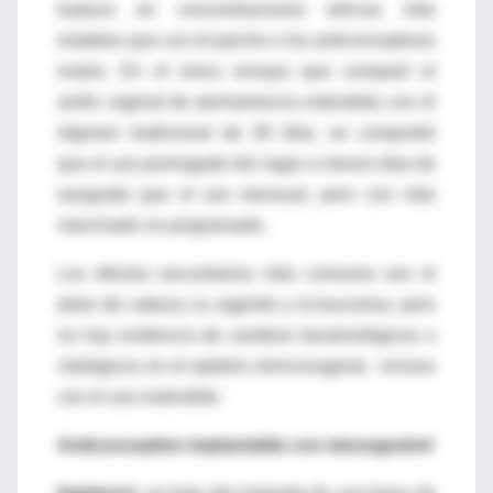
traduce en concentraciones séricas más
estables que con el parche o los anticonceptivos
orales. En el único ensayo que comparó el
anillo vaginal de permanencia extendida con el
régimen tradicional de 28 días, se comprobó
que el uso prorrogado dio lugar a menos días de
sangrado que el uso mensual, pero con más
manchado no programado.
Los efectos secundarios más comunes son el
dolor de cabeza, la vaginitis y la leucorrea, pero
no hay evidencia de cambios bacteriológicos o
citológicos en el epitelio cérvicovaginal, incluso
con el uso extendido.
Anticonceptivo implantable con etonogestrel