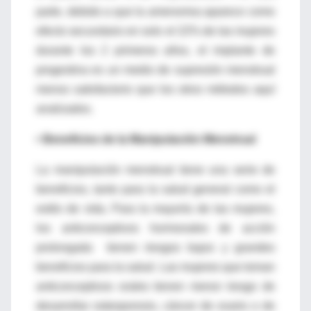
parte, debido a que la amenorrea aparece como
efecto secundario en solo el 22% de las mujeres
durante los 2 primeros años, el implante de
progestina es un medio de supresión menstrual
menos satisfactorio que los otros métodos aquí
analizados.
• Beneficios de la Manipulación Menstrual
La manipulación menstrual tiene una serie de
beneficios, tanto para la salud general como el
estilo de vida. Para la mayoría de las mujeres,
los anticonceptivos hormonales de acción
prolongada tienen riesgos bajos y grandes
beneficios para la salud. Las mujeres que toman
anticonceptivos orales tienen menor riesgo de
desarrollar osteoporosis, cáncer de ovario o de