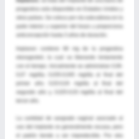
Implanon;
se trata del implante de una barra de
progestina sola disponible en Estados Unidos y
otros países. Se coloca por vía subcutánea en la
parte interior y superior del brazo y proporciona
anticoncepción hasta 3 años de duración.
Implanon contiene 68 mg de la progestina
etonogestrel, la cual va liberando lentamente
con el tiempo. Inicialmente se administran 0,06-
0,07 mg/día; 0,035-0,045 mg/día al final del
primer año; 0,03-0,04 mg/día al final del
segundo año y, 0,025-0,03 mg/día al final del
tercer año.
La cantidad de sangrado vaginal asociado al
uso del implante es generalmente escasa, pero
el patrón tiende a ser impredecible. Por otra