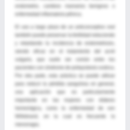
endometrio, cambios mamarios benignos o
enfermedad inflamatoria pélvica.
El uso a largo plazo de un anticonceptivo oral
también puede preservar la fertilidad reduciendo
y retardando la incidencia de endometriosis,
siendo eficaz en el tratamiento del acné
vulgaris, que suele ser común entre los
pacientes con síndrome de poliquistosis ovárica.
Por otra parte, esta práctica se puede utilizar
para reducir la pérdida sanguínea en general,
una aplicación que es particularmente
importante en las mujeres con diátesis
hemorrágica, como la enfermedad de von
Willebrand, en la cual es frecuente la
menorragia.