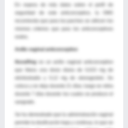
En espera de más datos sobre el perfil de
seguridad de este anticonceptivo, la OMS
recomienda que para los parches se utilicen los
mismos criterios que para los anticonceptivos
orales.
Anillo vaginal anticonceptivo
NuvaRing
es un anillo vaginal anticonceptivo
que libera una dosis diaria de 0,015 mg de
etinilestradio y 0,12 mg de etonogestrel, Se
coloca y se deja durante 21 días; luego se retira
durante 7 días durante los cuales se produce el
sangrado.
Se ha demostrado que la administración vaginal
permite la dosificación baja y continua, lo que se