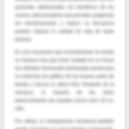
pacientes adolescentes los beneficios de los
nuevos anticonceptivos que permiten programar
las menstruaciones y reducir su frecuencia
pueden mejorar la calidad de vida de estas
jóvenes.
En una muchacha que recientemente ha tenido
su menarca hay que tener cuidado en no iniciar
los métodos hormonales demasiado pronto para
no estrechar las epífisis de los huesos antes de
tiempo y truncar la altura final. Después de la
menarca, la mayoría de las niñas
potencialmente aún pueden crecer unos 10 cm.
más.
Por último, la manipulación menstrual también