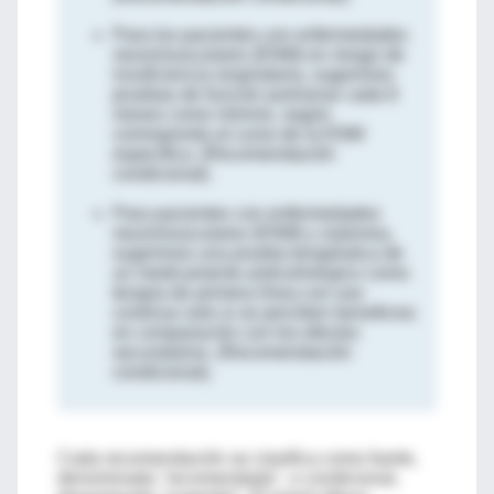
Para los pacientes con enfermedades
neuromusculares (ENM) en riesgo de
insuficiencia respiratoria, sugerimos
pruebas de función pulmonar cada 6
meses como mínimo, según
corresponda al curso de la ENM
específica. (Recomendación
condicional).
Para pacientes con enfermedades
neuromusculares (ENM) y sialorrea,
sugerimos una prueba terapéutica de
un medicamento
anticolinérgico
como
terapia de primera línea con uso
continuo solo si se perciben beneficios
en comparación con los efectos
secundarios. (Recomendación
condicional).
Cada recomendación se clasifica como fuerte,
denominada "recomendada", o condicional,