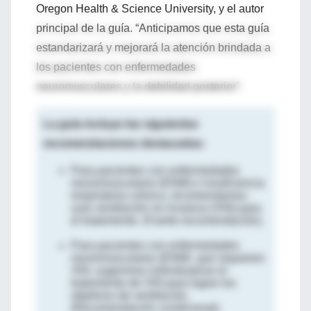
Oregon Health & Science University, y el autor
principal de la guía. “Anticipamos que esta guía
estandarizará y mejorará la atención brindada a
los pacientes con enfermedades
neuromusculares y la debilidad posterior”.
La guía incluye las siguientes
recomendaciones destacadas:
Para pacientes con enfermedades
neuromusculares (ENM) e insuficiencia
respiratoria crónica, recomendamos
usar ventilación no invasiva (VNI) para
el tratamiento. (Fuerte recomendación).
Para pacientes con enfermedades
neuromusculares (ENM) que requieren
VNI, sugerimos individualizar el
tratamiento de VNI para lograr los
objetivos de ventilación.
(Recomendación condicional).