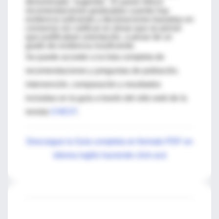
denominada "sugerida". El panel ofrece
recomendaciones graduadas cuando hay
evidencia suficiente y declaraciones basadas en
consenso sin calificar en áreas que se pensó
que justificaban orientación, a pesar de un
grado de evidencia insuficiente.
Se puede acceder a la lista completa de
recomendaciones y preguntas de población,
intervención, comparación y resultados
incluidas en la guía a través del sitio web de la
revista
CHEST
.
Descargue la Guía completa en formato PDF en
idioma inglés haciendo click acá