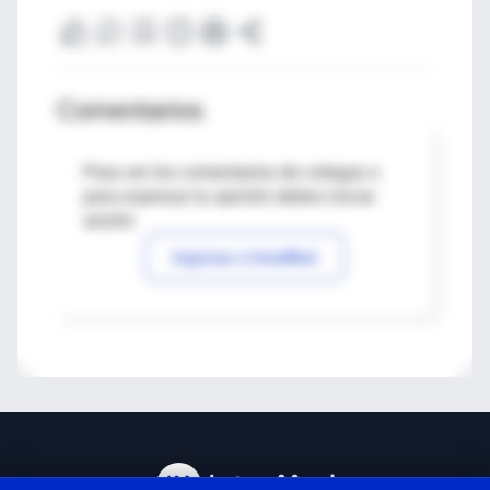
Comentarios
Para ver los comentarios de colegas o
para expresar tu opinión debes iniciar
sesión
Ingresar a IntraMed