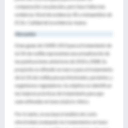
comparación con placebo, pero hace falta más
evidencia. Nivel de evidencia: RS y metaanálisis de
ECAs. Calidad de la evidencia: buena.
Discusión
Estas guías de OARSI 2013 para el tratamiento de
la OA de rodilla representan una actualización de
las publicaciones anteriores de 2010 y 2008. Su
propósito es difundir un marco para el tratamiento
de la OA de rodilla para profesionales, pacientes, y
organismos reguladores. Su objetivo es identificar
las mejores prácticas de tratamiento para que
sean utilizadas en base al juicio clínico.
Por lo tanto, se excluye el análisis de costo
efectividad, evaluando los tratamientos en base