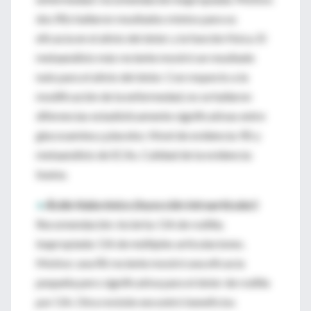
dos RSs hallaron resultados mixtos para su
eficacia en el alivio del dolor y la función física. El
metaanálisis más reciente mostró un resultado
nulo para el alivio del dolor. Con respecto a la
modificación de la enfermedad, no se hallaron
diferencias estadísticamente significativas entre
glucosamina y placebo. Nivel de evidencia: RS y
metaanálisis de ECAs. Calidad de la evidencia:
buena.
•
Ácido hialurónico (inyección intraarticular):
Recomendación: incierta: OA de rodilla;
inapropiada: OA de múltiples articulaciones.
Motivo: una RS reciente mostró una eficacia
pequeña pero significativa para el dolor de rodilla
por OA. Otra revisión encontró beneficios