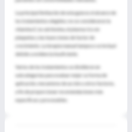
La principal limitación de esta guía es el alcance de
los tratamientos elegidos; no se consideraron la
vitamina E, la calcitonina, el plasma rico en
plaquetas y las inyecciones de factor de
crecimiento. La terapia manual tampoco se incluyó
debido a evidencia insuficiente.
Varios de los tratamientos se dividieron en
subcategorías para evaluar mejor su forma de
aplicación, mecanismo de acción u otros factores,
a fin de proporcionar recomendaciones más
específicas y procesables.