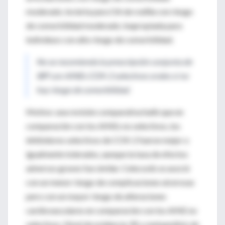
moderado; incierta para OA de rodilla con riesgo
de comorbilidad moderado; inapropiada para
individuos con alto riesgo de comorbilidad.
No se recomienda la prescripción conjunta de
IBP con AINEs COX-2 selectivos orales si no
hay riesgo de comorbilidad.
Motivo: una revisión comparativa halló que en
comparación con los AINEs no selectivos, los
inhibidores selectivos de COX-2 fueron mejor o
igualmente tolerados, aunque la tasa de efectos
adversos graves fue similar. Celecoxib se asoció
con un menor riesgo de complicaciones ulcerosas
pero con un mayor riesgo de alteraciones
cardiovasculares en comparación con los AINE no
selectivos. Nivel de evidencia: RS y metaanálisis de