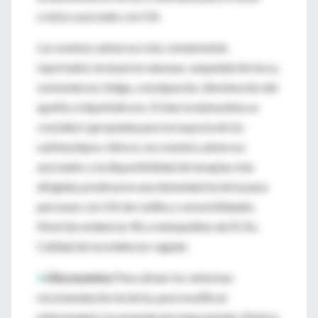
crónico asociado con OA.
Los eventos adversos más comúnmente
reportados incluyeron náuseas, sequedad de boca,
somnolencia, fatiga, constipación, disminución del
apetito e hiperhidrosis. Si bien la duloxetina se
consideró apropiada para la mayoría de los
subfenotipos clínicos, los eventos adversos
asociados y la disponibilidad de terapias más
dirigidas predicaron una idoneidad incierta para
personas con OA de rodilla y comorbilidades.
Nivel de evidencia: RS y metaanálisis de ECAs.
Calidad de la evidencia: regular.
•
Glucosamina:
Para aliviar los síntomas:
recomendación incierta; para modificar
enfermedad
:
recomendación inapropiada. Motivo: