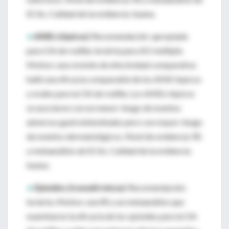
ECAs. Calidad de la evidencia: buena.
•
AINEs (tópicos):
Recomendación: apropiada
para OA de rodilla; incierta para AO múltiple.
Motivo: una revisión de efectividad comparativa
halló una eficacia comparable de los AINE tópicos
y orales para la OA de rodilla. Los AINEs tópicos
se asociaron con un menor riesgo de eventos
adversos gastrointestinales pero con mayor riesgo
de eventos dermatológicos. Nivel de evidencia: RS
y metaanálisis de ECAs. Calidad de la evidencia:
buena.
•
Opioides (transdérmicos):
Recomendación:
incierta. Motivo: una RS y un metaanálisis que
examinaron la eficacia de los opioides para la OA