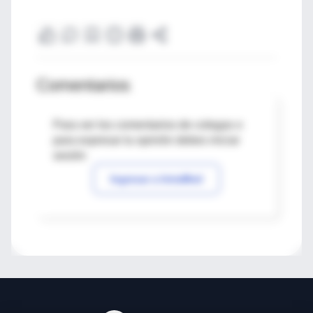
Comentarios
Para ver los comentarios de colegas o
para expresar tu opinión debes iniciar
sesión
Ingresar a IntraMed