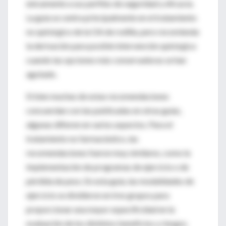
únicamente a sus perfiles de seguridad y eficacia.
La guía se centra principalmente en el tratamiento
no quirúrgico de la OA de rodilla, pero recomienda
la derivación para posible intervención quirúrgica
cuando las opciones más conservadoras se han
agotado.
Si bien muchas de estas recomendaciones
concuerdan con las publicadas en otras guías,
algunas difieren en varios aspectos. Para el
tratamiento no farmacéutico, las
recomendaciones fueron muy similares, como la
implementación de programas de ejercicio o de
pérdida de peso. En esta guía, las modalidades de
ejercicio se dividieron en tres grupos para
proporcionar una mayor especificidad en la
evaluación de los distintos beneficios y riesgos.