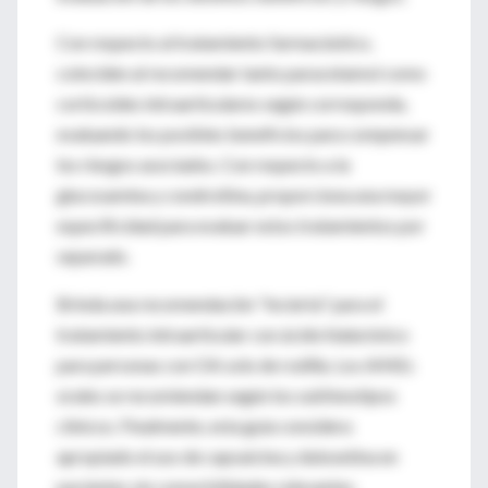
Con respecto al tratamiento farmacéutico,
coinciden al recomendar tanto paracetamol como
corticoides intraarticulares según corresponda,
evaluando los posibles beneficios para compensar
los riesgos asociados. Con respecto a la
glucosamina y condroitina, proporciona una mayor
especificidad para evaluar estos tratamientos por
separado.
Brinda una recomendación "incierta" para el
tratamiento intraarticular con ácido hialurónico
para personas con OA solo de rodilla. Los AINEs
orales se recomiendan según los subfenotipos
clínicos. Finalmente, esta guía considera
apropiado el uso de capsaicina y duloxetina en
pacientes sin comorbilidades relevantes.