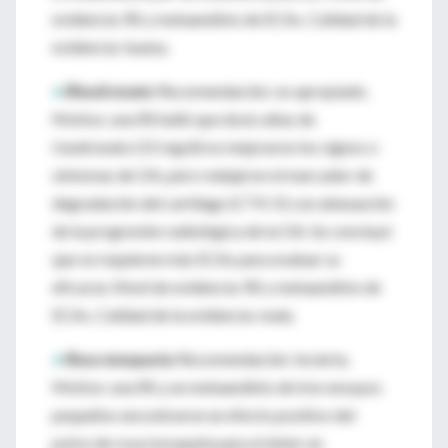
evidencia: RS y metaanálisis de ECAs. Calidad de la
evidencia: buena.
•
Risedronato:
Recomendación: no apropiado.
Motivo: una RS halló que dosis altas de
risedronato (15 mg/d) no mejoraron los signos o
síntomas de OA, pero redujeron el marcador de
degradación del cartílago (CTX-II) con atenuación
de la progresión radiológica de la OA. Se concluyó
que se requieren más ECAs para evaluar su
eficacia. Nivel de evidencia: RS y metaanálisis de
ECAs. Calidad de la evidencia: mala.
•
Rosa mosqueta:
Recomendación: incierta.
Motivo: una RS y un metaanálisis de tres ensayos
pequeños encontraron un efecto positivo del
polvo de rosa mosqueta para el dolor en