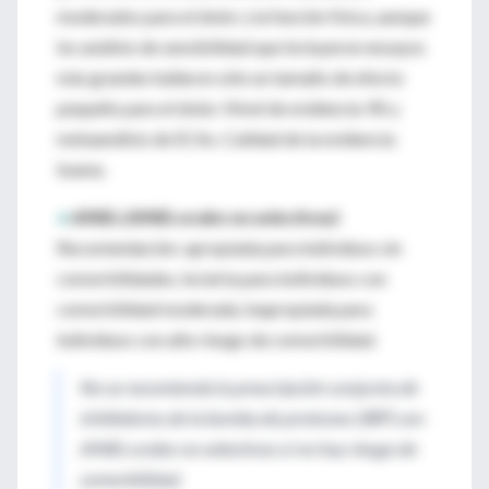
moderados para el dolor y la función física, aunque
los análisis de sensibilidad que incluyeron ensayos
más grandes hallaron sólo un tamaño de efecto
pequeño para el dolor. Nivel de evidencia: RS y
metaanálisis de ECAs. Calidad de la evidencia:
buena.
•
AINEs (AINEs orales no selectivos)
:
Recomendación: apropiada para individuos sin
comorbilidades; incierta para individuos con
comorbilidad moderada; inapropiada para
individuos con alto riesgo de comorbilidad.
No se recomienda la prescripción conjunta de
inhibidores de la bomba de protones (IBP) con
AINEs orales no selectivos si no hay riesgo de
comorbilidad.