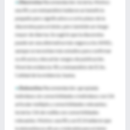
•
Diacereína:
Recomendación: incierta. Motivo:
una RS y un metaanálisis hallaron un beneficio
pequeño pero significativo a corto plazo de la
diacereína para el dolor, pero también un riesgo
mayor de diarrea. Se sugirió que la diacereína
puede ser una alternativa más segura a los AINEs,
aunque se necesitan más estudios para confirmar
su eficacia y descartar sesgos de publicación.
Nivel de evidencia: RS y metaanálisis de ECAs.
Calidad de la evidencia: buena.
•
Duloxetina:
Recomendación: apropiada:
individuos sin comorbilidades e individuos con OA
articular múltiple y comorbilidades relevantes;
incierta: OA de rodilla con comorbilidades
relevantes. Motivo: una RS y un ECA hallaron que
la duloxetina es eficaz y tolerable para el dolor