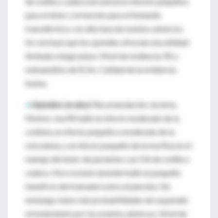
de rodilla y cadera encontraron efectos pequeños
para el dolor y la función para el fentanilo
transdérmico con alta tasa de eventos adversos.
Se concluyó que los opioides ofrecían una utilidad
limitada a largo plazo. Nivel de evidencia: RS y
metaanálisis de ECAs. Calidad de la evidencia:
buena.
•
Opioides (orales):
Recomendación: incierta.
Motivo: una RS halló un efecto moderado de la
codeína, un efecto pequeño a moderado de la
oxicodona, y un efecto pequeño de la morfina en el
manejo del dolor de pacientes con OA de rodilla o
cadera. Otra revisión también halló un pequeño
beneficio del tramadol sobre el placebo. Sin
embargo, hubo más probabilidades de suspender
el tratamiento por los eventos adversos. Nivel de