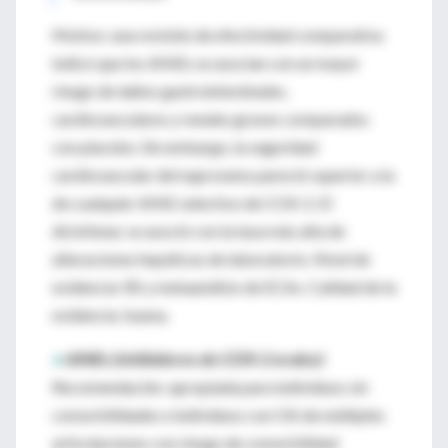
Motivo: una revisión de efectividad comparativa
indicó que los AINEs se asocian con un mayor
riesgo de daños gastrointestinales,
cardiovasculares y renales graves comparados
con placebo. Sin embargo, la seguridad
cardiovascular del naproxeno pareció superior a la
de cualquier AINE selectivo de COX-2. El
diclofenac se asoció con la tasa más alta de
alteraciones hepáticas de laboratorio. Nivel de
evidencia: RS y metaanálisis de ECAs. Calidad de la
evidencia: buena.
•
AINEs (inhibidores de COX-2 orales):
Recomendación: apropiada para individuos sin
comorbilidades e individuos con OA de múltiples
articulaciones con riesgo de comorbilidad