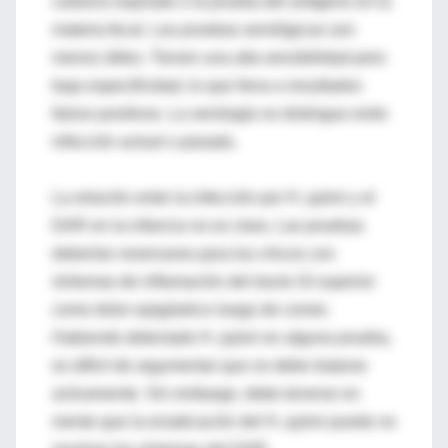
carbono espirado o la prueba del antígeno en la
materia fecal. Las pruebas serológicas son
menos útiles. Tienen una alta sensibilidad pero
baja especificidad, lo que lleva a resultados
falsos positivos. La serología no distingue entre
infección actual o pasada.
La relación entre la infección por H. pylori y el
DAR en la infancia no es clara. Las pruebas
deberían reservarse para los chicos con
síntomas de inflamación del tracto GI superior
como dolor epigástrico luego de comer.
Habiendo detectado H. pylori en alguna prueba,
es difícil de argumentar que no debe tratarse
activamente. Sin embargo, debe tenerse en
mente que la erradicación del H. pylori puede no