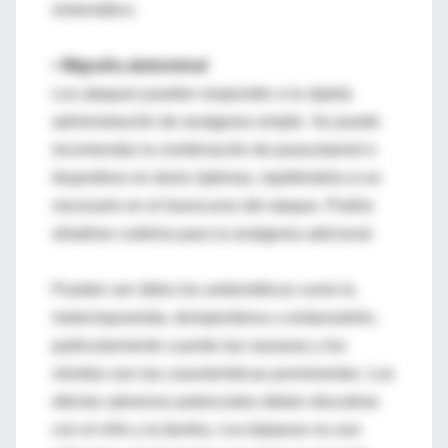
sintomático.
• Migraña abdominal
Los ataques pueden responder a la rápida
administración de analgesia simple. Se puede
recomendar la combinación de paracetamol e
ibuprofeno en dosis óptimas, repitiéndola si es
necesario en el transcurso del ataque. Podría
añadirse codeína para la analgesia adicional.
Pueden ser útiles los antieméticos como la
metoclopramida, domperidona u ondansetrón,
particularmente cuando las nauseas y los
vómitos son las características prominentes. Los
efectos adversos potenciales deben discutirse
con el niño y la familia. Los triptanos no son