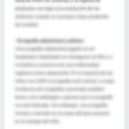
relación entre los síntomas y la ingesta de
productos con trigo (y la resolución de los
síntomas cuando se excluyen estos productos
de la dieta).
•
Ecografía abdominal y pélvica
Una ecografía abdominal jugaría un rol
terapéutico importante en reasegurar al niño y a
la familia la ausencia de una enfermedad
orgánica seria subyacente. En la mayoría de los
niños con DAR la ecografía será normal. La baja
incidencia de ecografías anormales podrían
llevar a los radiólogos a pensar que la ecografía
no está indicada. Sin embargo, una ecografía
normal a menudo es un paso útil para avanzar
en el manejo del niño.