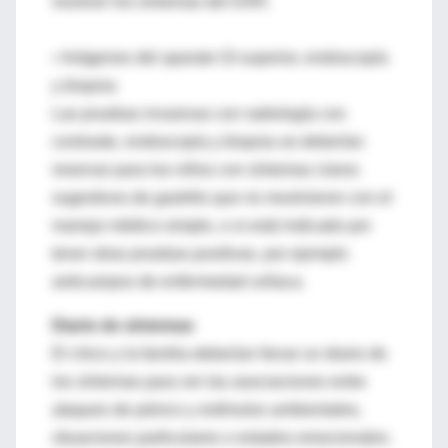
resolver los síntomas del DAR.
• Imágenes del aparato GI superior, endoscopía
y biopsia
Las pruebas invasivas con radiología con
contraste, endoscopía y biopsia se deberían
reservar para los niños con síntomas claros
sugestivos de gastritis que no resolvieron con el
manejo médico simple, o si está indicado por
tener otras pruebas positivas, por ejemplo
anticuerpos de enfermedad celíaca.
Diario de síntomas
El chico y la familia deberían llevar un diario de
los síntomas para ver las asociaciones entre
ataques de pánico y estímulos ambientales,
situaciones particulares o estados emocionales.