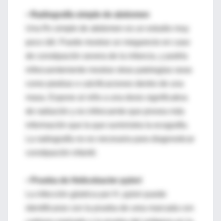
•
Radiografía simple de abdomen
Una Rx simple de abdomen es un estudio muy
poco útil. Puede mostrar un megarecto en caso
de constipación severa de la infancia, y podría
infrecuentemente mostrar otras patologías raras
como piedras o calcificaciones dentro de una
masa. Expone al niño a una dosis significativa
de radiación y es infrecuente que provea más
información que la que suministra la ecografía.
La radiografía no es necesaria para diagnosticar
constipación infantil.
•
Prueba de Helicobacter pylori
La infección gástrica por H. pylori puede
identificarse con la prueba de urea marcada con