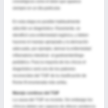
cronológicos como el dolor que aparece
siempre en un día particular.
En esta etapa es posible habitualmente
adscribir un diagnóstico. Raramente, se
identificó una enfermedad orgánica, y deben
hacerse el manejo apropiado y la derivación
adecuada, por ejemplo, derivar la enfermedad
inflamatoria intestinal al gastroenterólogo
pediátrico. Para la mayoría de los chicos el
diagnóstico será uno de los patrones
reconocidos del TGIF de la clasificación de
Rome III enumerada más arriba.
Manejo continuo del TGIF
La causa del TGIF es incierta. Sin embargo los
clínicos deben ser capaces de ofrecer asistencia