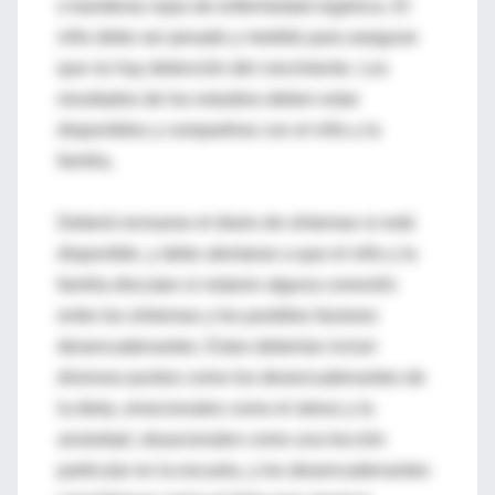
o banderas rojas de enfermedad orgánica. El
niño debe ser pesado y medido para asegurar
que no hay detención del crecimiento. Los
resultados de los estudios deben estar
disponibles y compartirse con el niño y la
familia,
Deberá revisarse el diario de síntomas si está
disponible, y debe alentarse a que el niño y la
familia discutan si notaron alguna conexión
entre los síntomas y los posibles factores
desencadenantes. Estos deberían incluir
diversos puntos como los desencadenantes de
la dieta, emocionales como el stress y la
ansiedad, situacionales como una lección
particular en la escuela, y los desencadenantes