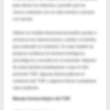
para aliviar los síntomas y permitir que los
chicos continúen con su vida normal o cercana
a lo normal.
Utilizar un modelo biosicosocial podría ayudar a
enmarcar las intervenciones y asistir a la familia
para entender la condición. En este modelo se
propone combinar los factores biológicos,
psicológicos y sociales en un paciente. Algunos
de estos factores predisponen a que el niño
presente TGIF, algunos desencadenan el
comienzo del TGIF y algunos llevan a perpetuar
esta condición.
Manejo farmacológico del TGIF