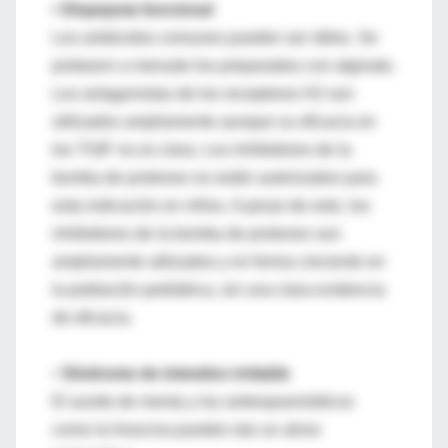
• Dispepsia funcional
Los antiácidos comunes pueden ser útiles. Se
probaron a menudo los preparados con alginato.
Los antagonistas de los receptores H2 son
utilizados ampliamente aunque su eficacia en
los TGIF no es clara. Los inhibidores de la
bomba de protones no están autorizados para
esta indicación en niños. A pesar de esto, los
inhibidores de la bomba de protones son
ampliamente utilizados y en forma creciente en
la población pediátrica, sin una clara evidencia
de eficacia.
•
Síndrome de intestino irritable
El aceite de menta y los antiespasmódicos
como la hioscina pueden dar un alivio