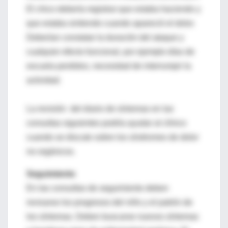
El chico debería registrar que estaba haciendo y
que estaba sintiendo cuando apareció el dolor.
Deberían constatar la duración del ataque y
cualquier efecto funcional, por ejemplo días de
escuela perdidos, necesidad de interrumpir la
actividad.
La revisión del diario de síntomas en las
consultas siguientes podría ayudar al clínico
cuando se discute sobre los síndromes de dolor
no orgánicos.
Seguimiento
En las consultas de seguimiento deben
revisarse los progresos del niño y el patrón de
los síntomas. Deben buscarse nuevos síntomas