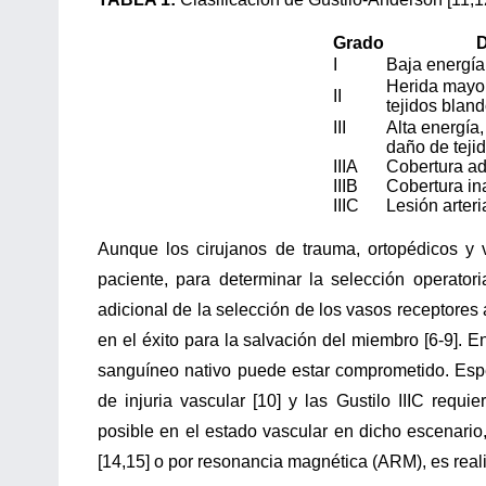
Grado
D
I
Baja energía
Herida mayo
II
tejidos blan
III
Alta energía
daño de teji
IIIA
Cobertura a
IIIB
Cobertura in
IIIC
Lesión arter
Aunque los cirujanos de trauma, ortopédicos y 
paciente, para determinar la selección operatoria
adicional de la selección de los vasos receptores a
en el éxito para la salvación del miembro [6-9]. En
sanguíneo nativo puede estar comprometido. Espe
de injuria vascular [10] y las Gustilo IIIC requi
posible en el estado vascular en dicho escenario,
[14,15] o por resonancia magnética (ARM), es reali