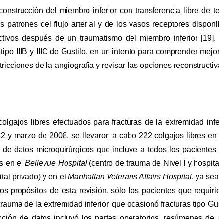
construcción del miembro inferior con transferencia libre de te
s patrones del flujo arterial y de los vasos receptores disponi
uctivos después de un traumatismo del miembro inferior [19].
tipo IIIB y IIIC de Gustilo, en un intento para comprender mejor
estricciones de la angiografía y revisar las opciones reconstructiv
colgajos libres efectuados para fracturas de la extremidad infer
1982 y marzo de 2008, se llevaron a cabo 222 colgajos libres en
de datos microquirúrgicos que incluye a todos los pacientes
os en el
Bellevue Hospital
(centro de trauma de Nivel I y hospita
ital privado) y en el
Manhattan Veterans Affairs Hospital
, ya sea
s propósitos de esta revisión, sólo los pacientes que requiri
rauma de la extremidad inferior, que ocasionó fracturas tipo Gus
lección de datos incluyó los partes operatorios, resúmenes de a