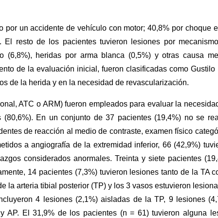
o por un accidente de vehículo con motor; 40,8% por choque e
. El resto de los pacientes tuvieron lesiones por mecanism
go (6,8%), heridas por arma blanca (0,5%) y otras causa m
o de la evaluación inicial, fueron clasificadas como Gustilo I
os de la herida y en la necesidad de revascularización.
icional, ATC o ARM) fueron empleados para evaluar la necesida
s (80,6%). En un conjunto de 37 pacientes (19,4%) no se rea
dentes de reacción al medio de contraste, examen físico categó
tidos a angiografía de la extremidad inferior, 66 (42,9%) tuvi
azgos considerados anormales. Treinta y siete pacientes (19
solamente, 14 pacientes (7,3%) tuvieron lesiones tanto de la TA 
e la arteria tibial posterior (TP) y los 3 vasos estuvieron lesion
ncluyeron 4 lesiones (2,1%) aisladas de la TP, 9 lesiones (4
y AP. El 31,9% de los pacientes (n = 61) tuvieron alguna le