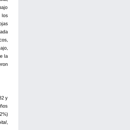
bajo
 los
ojas
nada
cos,
ajo,
e la
eron
82 y
años
,2%)
tal
,