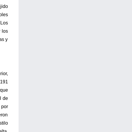
jido
bles
 Los
 los
as y
ior,
 191
 que
l de
 por
eron
tilo
lta,