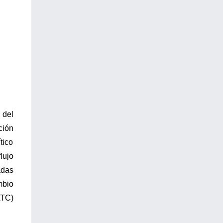
 del
ción
tico
lujo
adas
mbio
ATC)