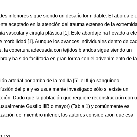
des inferiores sigue siendo un desafío formidable. El abordaje 
ente aceptado en la atención del trauma extenso de la extremid
gía vascular y cirugía plástica [1]. Este abordaje ha llevado a el
de morbilidad [1]. Aunque los avances individuales dentro de ca
, la cobertura adecuada con tejidos blandos sigue siendo un
o y ha sido facilitada en gran forma con el advenimiento de la
 arterial por arriba de la rodilla [5], el flujo sanguíneo
usión del pie y es usualmente investigado sólo si existe un
cción. Dado que la población que requiere reconstrucción con 
(usualmente Gustilo IIIB o mayor) (Tabla 1) y comúnmente es
zación del miembro inferior, los autores consideraron que esa
2,13]