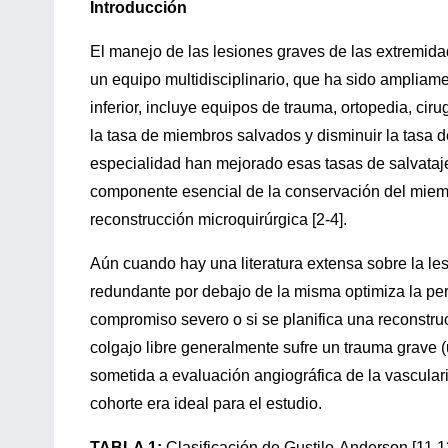
Introducción
El manejo de las lesiones graves de las extremida
un equipo multidisciplinario, que ha sido ampliam
inferior, incluye equipos de trauma, ortopedia, ciru
la tasa de miembros salvados y disminuir la tasa 
especialidad han mejorado esas tasas de salvataje
componente esencial de la conservación del miembr
reconstrucción microquirúrgica [2-4].
Aún cuando hay una literatura extensa sobre la lesión
redundante por debajo de la misma optimiza la perf
compromiso severo o si se planifica una reconstru
colgajo libre generalmente sufre un trauma grave 
sometida a evaluación angiográfica de la vasculari
cohorte era ideal para el estudio.
TABLA 1:
Clasificación de Gustilo-Anderson [11,1