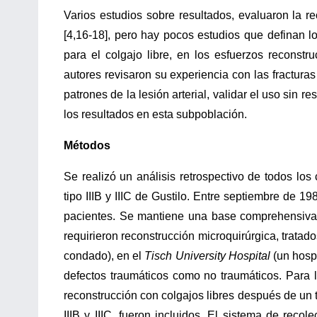
Varios estudios sobre resultados, evaluaron la re
[4,16-18], pero hay pocos estudios que definan lo
para el colgajo libre, en los esfuerzos reconstr
autores revisaron su experiencia con las fracturas 
patrones de la lesión arterial, validar el uso sin r
los resultados en esta subpoblación.
Métodos
Se realizó un análisis retrospectivo de todos los 
tipo IIIB y IIIC de Gustilo. Entre septiembre de 
pacientes. Se mantiene una base comprehensiva 
requirieron reconstrucción microquirúrgica, tratad
condado), en el
Tisch University Hospital
(un hosp
defectos traumáticos como no traumáticos. Para lo
reconstrucción con colgajos libres después de un t
IIIB y IIIC, fueron incluidos. El sistema de reco