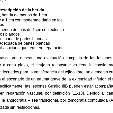
escripción de la herida
, herida de menos de 1 cm
r a 1 cm con moderado daño en los
dos
, herida de más de 1 cm con extenso
dos blandos
decuada de partes blandas
adecuada de partes blandas
ial asociada que requiere reparación
vasculares desean una evaluación completa de las lesiones
 a corto plazo, el cirujano reconstructivo tiene la considera
decuados para la transferencia del tejido libre, un elemento crí
 el escenario de un trauma grave de la extremidad inferior, el f
cíficamente, las lesiones Gustilo IIIB pueden estar acompañ
eren reparación vascular, por definición [11-13]. Debido al ca
 la angiografía – sea tradicional, por tomografía computada (
zada sin restricciones.