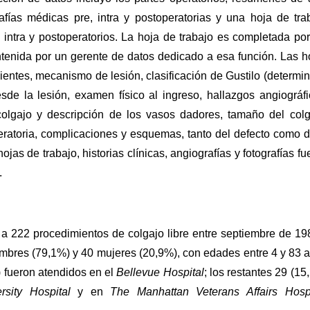
afías médicas pre, intra y postoperatorias y una hoja de tra
, intra y postoperatorios. La hoja de trabajo es completada por
ntenida por un gerente de datos dedicado a esa función. Las h
ientes, mecanismo de lesión, clasificación de Gustilo (determi
sde la lesión, examen físico al ingreso, hallazgos angiográfi
colgajo y descripción de los vasos dadores, tamaño del colg
eratoria, complicaciones y esquemas, tanto del defecto como d
jas de trabajo, historias clínicas, angiografías y fotografías fu
.
a 222 procedimientos de colgajo libre entre septiembre de 19
mbres (79,1%) y 40 mujeres (20,9%), con edades entre 4 y 83 
) fueron atendidos en el
Bellevue Hospital
; los restantes 29 (15
rsity Hospital
y en
The Manhattan Veterans Affairs Hospi