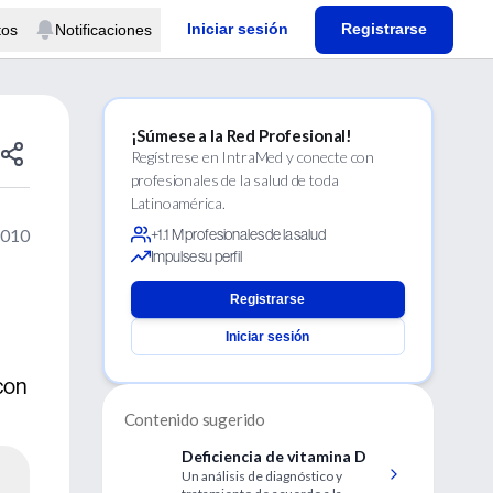
Iniciar sesión
Registrarse
tos
Notificaciones
¡Súmese a la Red Profesional!
Regístrese en IntraMed y conecte con
profesionales de la salud de toda
Latinoamérica.
2010
+1.1 M profesionales de la salud
Impulse su perfil
Registrarse
Iniciar sesión
 con
Contenido sugerido
Deficiencia de vitamina D
Un análisis de diagnóstico y