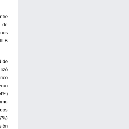
ntre
o de
enos
IIIB
d de
lizó
rico
eron
,4%)
como
ados
,7%)
sión