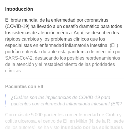
Introducción
El brote mundial de la enfermedad por coronavirus
(COVID-19) ha llevado a un desafío dramático para todos
los sistemas de atención médica. Aquí, se describen los
rápidos cambios y los problemas clínicos que los
especialistas en enfermedad inflamatoria intestinal (EII)
podrían enfrentar durante esta pandemia de infección por
SARS-CoV-2, destacando los posibles reordenamientos
de la atención y el restablecimiento de las prioridades
clínicas.
Pacientes con EII
¿Cuáles son las implicancias de COVID-19 para
pacientes con enfermedad inflamatoria intestinal (EII)?
Con más de 5.000 pacientes con enfermedad de Crohn y
colitis ulcerosa, el centro de EII en Milán (N. de la R.: sede
de los autores), se ha visto
inundado por las solicitudes