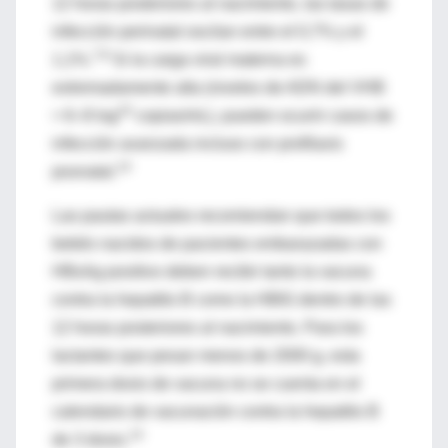
12 horas posteriores al nacimiento, las tasas de
infección perinatal oscilan entre el 0,7% y el
7,8
1,1%.
Si la carga viral materna es
extremadamente alta (niveles de ADN del VHB
10
> 6–8 log
copias/mL), pueden ocurrir casos de
infección avanzada incluso con profilaxis
14
posnatal.
Las pautas actuales recomiendan que todos los
bebés nacidos de pacientes embarazadas con
HBsAg positivo deben recibir tanto la vacuna
contra la hepatitis B como la HBIG dentro de las
12 horas posteriores al nacimiento. Para los
lactantes que pesan menos de 2000 g, esta
primera dosis de vacuna no se cuenta en el
calendario de vacunación contra la hepatitis B
14
de 3 dosis.