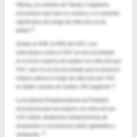
HBsAg, los estudios de Taiwán e Inglaterra
encontraron que esto no conduce a un aumento
significativo del riesgo de infección en los
14
bebés.
Similar al VHB, el ARN del VHC y los
anticuerpos contra el VHC se han encontrado
en la leche materna de madres con infección por
VHC, pero no se ha encontrado que la lactancia
materna afecte el riesgo de infección por VHC
14
en bebés nacidos de madres VIH negativas.
La Academia Estadounidense de Pediatría
recomienda que las mujeres con infección por
VHC deben abstenerse temporalmente de
amamantar si sus pezones están agrietados o
14
sangrando.