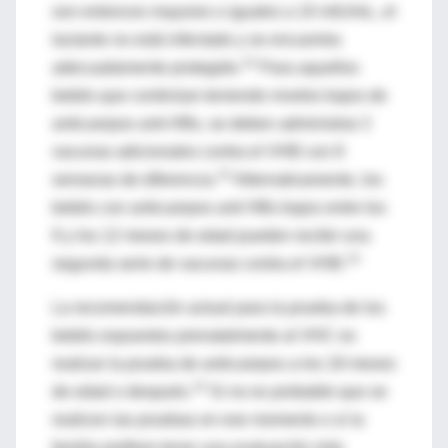
son entonces mayores o iguales a 10 mIU/mL, el
lactante no está infectado y se encuentra
14
adecuadamente protegido.
Para aquellos
bebés que continúan teniendo niveles bajos de
anticuerpos anti-HBs, se deben administrar 2
vacunas adicionales contra el VHB con 8
14
semanas de diferencia.
Alternativamente, los
bebés con anticuerpos anti HBs bajos entre los
9 y los 12 meses de edad pueden recibir una
14
segunda serie de vacunas contra el VHB.
La recomendación actual para la prueba de los
bebés expuestos prenatalmente al VHC es
realizar la prueba de anticuerpos a los 18 meses
14
de edad o después.
Si no es probable que se
realicen las pruebas en ese momento o si la
familia prefiere tener una evaluación más