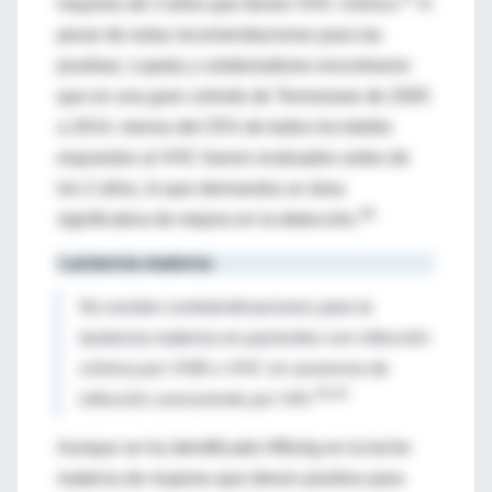
mayores de 3 años que tienen VHC crónico.
A
pesar de estas recomendaciones para las
pruebas, Lopata y colaboradores encontraron
que en una gran cohorte de Tennessee de 2005
a 2014, menos del 25% de todos los bebés
expuestos al VHC fueron evaluados antes de
los 2 años, lo que demuestra un área
38
significativa de mejora en la detección.
Lactancia materna
No existen contraindicaciones para la
lactancia materna en pacientes con infección
crónica por VHB o VHC en ausencia de
39,40
infección concurrente por VIH.
Aunque se ha identificado HBsAg en la leche
materna de mujeres que dieron positivo para