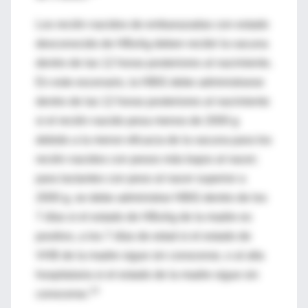
Los recién nacidos de embarazadas con estado
desconocido de HBsAg deben recibir la vacuna
dentro de las 12 horas posteriores al nacimiento.
En este escenario, la HBIG debe administrarse
dentro de las 12 horas posteriores al nacimiento
si el recién nacido pesa menos de 2000 g
debido a la menor eficacia de la vacuna para los
recién nacidos con pesos más bajos al nacer;
para lactantes con peso al nacer superior a
2000 g, se debe administrar HBIG dentro de los
7 días si el estado de HBsAg de la madre es
positivo, a los 7 días de edad si el estado de
VHB de la madre sigue sin conocerse, o al alta
hospitalaria si el estado de la madre sigue sin
14
conocerse.