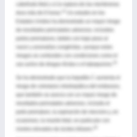
cabelludo fetal y si la ruptura de las membranas
14
dura más de 6 horas.
Un estudio en los
Estados Unidos ha demostrado un mayor riesgo
de resultados perinatales adversos, incluidos
partos prematuros, bebés con bajo peso al
nacer y anomalías congénitas, aunque estos
riesgos se confunden con condiciones como el
35
uso activo de drogas ilícitas o el tabaquismo.
Se ha demostrado que la hepatitis C aumenta el
riesgo de colestasis intrahepática del embarazo,
que también se asocia con un mayor riesgo de
resultados perinatales adversos, incluido el
parto prematuro, la aspiración de meconio y, en
ocasiones, la muerte fetal, en particular con
36
niveles elevados de ácidos biliares.