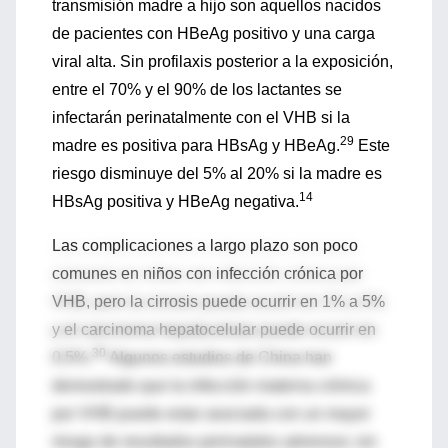
transmisión madre a hijo son aquellos nacidos
de pacientes con HBeAg positivo y una carga
viral alta. Sin profilaxis posterior a la exposición,
entre el 70% y el 90% de los lactantes se
infectarán perinatalmente con el VHB si la
29
madre es positiva para HBsAg y HBeAg.
Este
riesgo disminuye del 5% al 20% si la madre es
14
HBsAg positiva y HBeAg negativa.
Las complicaciones a largo plazo son poco
comunes en niños con infección crónica por
VHB, pero la cirrosis puede ocurrir en 1% a 5%
y el carcinoma hepatocelular puede ocurrir en
30
0.5%.
Algunos estudios de China han
demostrado que la infección materna crónica
por VHB puede estar asociada con un mayor
riesgo de resultados perinatales adversos; sin