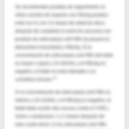
Se recomiendan pruebas de seguimiento en
niños nacidos de mujeres con HbsAg positivo
entre los 9 y los 12 meses de edad (es decir,
después de completar la serie de vacunas) con
pruebas de anticuerpos anti-HBs (la presencia
demuestra inmunidad) y HBsAg. Si la
concentración de anticuerpos anti-HBs del bebé
es mayor o igual a 10 mIU/mL y el HBsAg es
negativo, el bebé no está infectado y se
14
considera inmune.
Si la concentración de anticuerpos anti-HBs es
inferior a 10 mUI/mL y el HBsAg es negativo, el
bebé debe recibir otra vacuna contra el VHB y
volver a analizarse 1 a 2 meses después de
esta cuarta dosis; si los anticuerpos anti-HBs