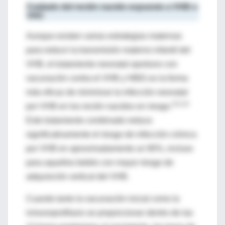
Cuidado del recién nacido expuesto a VHB o
VHC
Aunque existen varias estrategias maternas
para reducir la transmisión materno infantil del
VHB, el tratamiento neonatal oportuno con
vacunación contra el VHB y HBIG es la forma
más eficaz de minimizar la infección neonatal
3,5,14
por VHB en los recién nacidos en riesgo.
Este tratamiento combinado reduce
significativamente el riesgo de infección crónica
por VHB en aproximadamente un 90%, incluso
para aquellos bebés con mayor riesgo de
adquisición vertical del VHB.
Cuando tanto la vacunación inicial como la
inmunoprofilaxis se proporcionan dentro de las