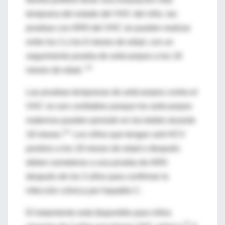
temprana del estado del VHC del niño, las
pruebas con ARN del VHC se pueden realizar
entre los 2 y los 6 meses de edad, con un
seguimiento prueba de anticuerpos a los 18
14
meses de edad.
Las pruebas tempranas de anticuerpos contra el
VHC no son confiables porque los anticuerpos
maternos pueden persistir en los bebés durante
14
18 meses.
Los niños que tengan anti-HCV
positivo a los 18 meses de edad o después
deben someterse a una prueba de ARN
después de los 3 años para confirmar la
infección crónica por hepatitis C.
El tratamiento está disponible para niños
37