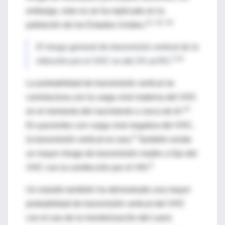
embargo, esto no se ha replicado en la
31, 32, 33
población de los Estados Unidos.
El riesgo general de transmisión vertical de la
5,34
infección por el VHC es del 2% al 8%.
La probabilidad de transmisión vertical se
correlaciona con la carga viral materna del VHC
14
en el momento del nacimiento o cerca de él.
En pacientes con carga viral negativa del VHC,
5
la transmisión vertical es rara.
También existe
un mayor riesgo de transmisión madre a hijo del
5
VHC con la coinfección por el VIH.
Un estudio también ha demostrado una mayor
probabilidad de transmisión vertical del VHC
con el uso de la monitorización del cuero