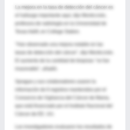
La mejora en la tasa de detección del cáncer es
el hallazgo importante aquí, dijo Monticciolo,
profesora de radiología en la Universidad de
Texas A&M, en College Station.
"Han observado una mejora notable en las
tasas de detección del cáncer", dijo Monticciolo.
El aumento de la cantidad de biopsias "no fue
irrazonable", añadió.
Sprague y sus colaboradores usaron la
información de 6 registros mantenidos por el
Consorcio de Vigilancia del Cáncer de Mama,
que está financiado por el Instituto Nacional del
Cáncer de EE. UU.
Los investigadores evaluaron los resultados de