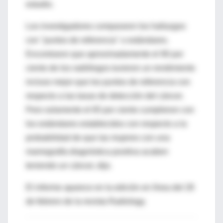
estudio.
Los investigadores compararon los hallazgos
con "puntos de referencia" o estándares.
Encontraron que aproximadamente el 90 por
ciento de los radiólogos tuvieron un rendimiento
incluso mejor que los puntos de referencia con
respecto a las tasas de detección del cáncer.
Pero solamente el 65 por ciento cumplieron con
los estándares establecidos con respecto a la
probabilidad de que las mujeres con una
mamografía diagnóstica positiva acaben
teniendo un cáncer, dijo.
El informe aparece en la edición en línea del 28
de febrero de la revista Radiology.