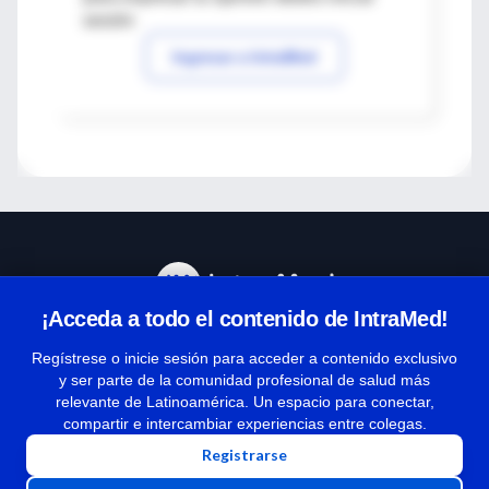
sesión
Ingresar a IntraMed
¡Acceda a todo el contenido de IntraMed!
Centro de Ayuda
Regístrese o inicie sesión para acceder a contenido exclusivo
y ser parte de la comunidad profesional de salud más
relevante de Latinoamérica. Un espacio para conectar,
Términos y condiciones
compartir e intercambiar experiencias entre colegas.
| Políticas de privacidad
Registrarse
| Todos los derechos reservados | Copyright 1997-2026