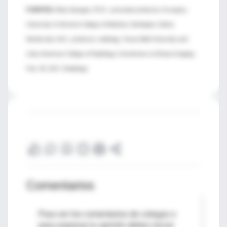
FUENTES:
Brian Sprague, Ph.D., associate professor of surgery,
University of Vermont College of Medicine, Burlington; Debra
Monticciolo, M.D., professor, radiology, Texas A&M University and
chair, American College of Radiology Commission on Breast Imaging;
Feb. 28, 2017, Radiology
Comentarios
Para ver los comentarios de colegas o
para expresar tu opinión debes iniciar