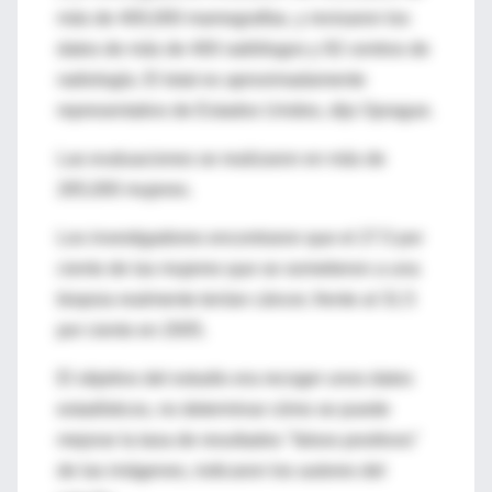
más de 400,000 mamografías, y revisaron los
datos de más de 400 radiólogos y 92 centros de
radiología. El total es aproximadamente
representativo de Estados Unidos, dijo Sprague.
Las evaluaciones se realizaron en más de
265,000 mujeres.
Los investigadores encontraron que el 27.5 por
ciento de las mujeres que se sometieron a una
biopsia realmente tenían cáncer, frente al 31.5
por ciento en 2005.
El objetivo del estudio era recoger unos datos
estadísticos, no determinar cómo se puede
mejorar la tasa de resultados "falsos positivos"
de las imágenes, indicaron los autores del