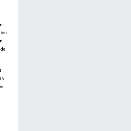
el
ción
n,
 de
s
d y
en