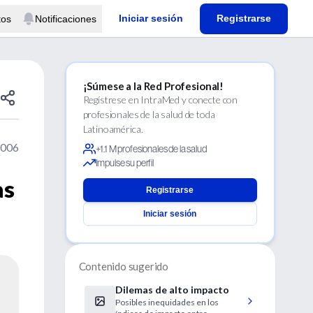
Iniciar sesión
Registrarse
tos
Notificaciones
¡Súmese a la Red Profesional!
Regístrese en IntraMed y conecte con
profesionales de la salud de toda
Latinoamérica.
2006
+1.1 M profesionales de la salud
Impulse su perfil
as
Registrarse
Iniciar sesión
Contenido sugerido
Dilemas de alto impacto
Posibles inequidades en los