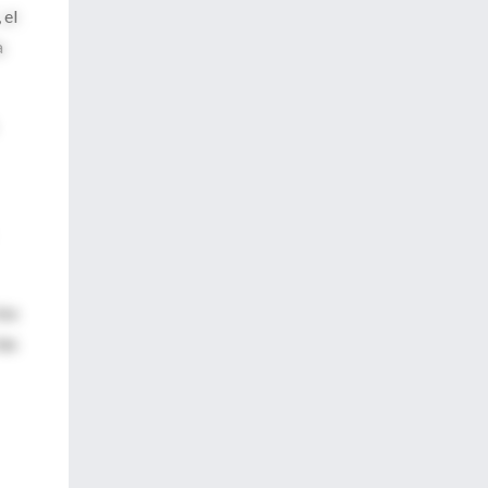
 el
a
los
las