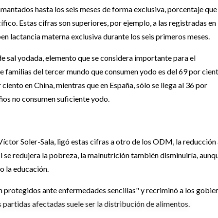
mamantados hasta los seis meses de forma exclusiva, porcentaje que
cífico. Estas cifras son superiores, por ejemplo, a las registradas en
ben lactancia materna exclusiva durante los seis primeros meses.
e sal yodada, elemento que se considera importante para el
a de familias del tercer mundo que consumen yodo es del 69 por cien
 ciento en China, mientras que en España, sólo se llega al 36 por
niños no consumen suficiente yodo.
ctor Soler-Sala, ligó estas cifras a otro de los ODM, la reducción 
i se redujera la pobreza, la malnutrición también disminuiría, aunq
o la educación.
án protegidos ante enfermedades sencillas" y recriminó a los gobie
partidas afectadas suele ser la distribución de alimentos.