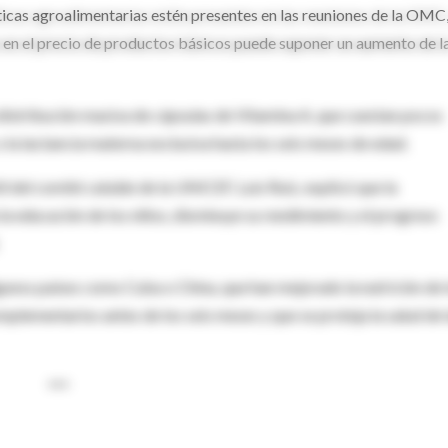
ticas agroalimentarias estén presentes en las reuniones de la OMC,
en el precio de productos básicos puede suponer un aumento de l
distribución masiva de cápsulas de Vitamina A, que cuestan pocos
 la lactancia materna exclusiva hasta los seis meses de edad.
l del comité catalán de la UNICEF, Luis Ruiz, explicó que la
la educación de los niños, disminuye su rendimiento y el progreso
gunos países como Cuba o China, que han mejorado la nutrición de 
plementarios antes de los seis meses y que se proteja la salud de 
***