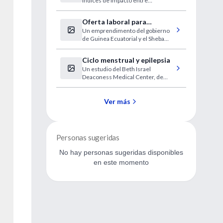
índices de impacto entre
diferentes disciplinas.
Oferta laboral para
Un emprendimento del gobierno
trabajar en Guinea
de Guinea Ecuatorial y el Sheba
Ecuatorial.
Medical Center de Tel Hahomer
de Israel.
Ciclo menstrual y epilepsia
Un estudio del Beth Israel
Deaconess Medical Center, de
Boston (Estados Unidos) ha
hallado que los ciclos menstruales
parecen influir sobre la frecuencia
Ver más
de ataques epilépticos en las
mujeres que padecen la
enfermedad.
Personas sugeridas
No hay personas sugeridas disponibles
en este momento