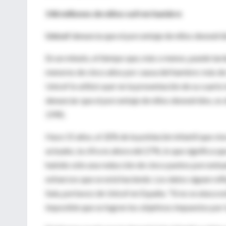
146 millones de niños sufren hambre
Unicef
denuncia que el porcentaje de niños desnutr
En un minuto, el tiempo que, más o menos, puede tard
menores de cinco años por causa del hambre: más de c
Unicef lo utilizó ayer en la presentación de su cuart
denunciar que el porcentaje de niños desnutridos, es 
1990.
Hace 15 años, el 32% de la población infantil que viv
actuales, la cifra es ahora del 27%, lo que significa
habido sólo una reducción de cinco puntos porcentual
esfuerzos que se está haciendo. Los datos siguen ref
Sala, portavoz de Unicef en España. "Si no se ataca es
imposible que se logren los objetivos impuestos por