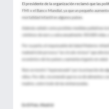
El presidente de la organización reclamó que las polí
FMI o el Banco Mundial, ya que un pequeño aumento 
mortalidad infantil en algunos países.
Además señaló como posibles medidas paliativas la 
céntimos de euro y salva anualmente 350.000 vidas, o
Por su parte, el responsable de Salud Materno-infanti
malnutrición provoca "un círculo vicioso" que afecta 
económico de los países y aumenta el gasto en salud.
Ruiz se mostró "esperanzado" por la actuación de al
niños. Por ello, recomendó que no se dé alimentos com
madres, sobre todo de las embarazadas.
En El País, Madrid