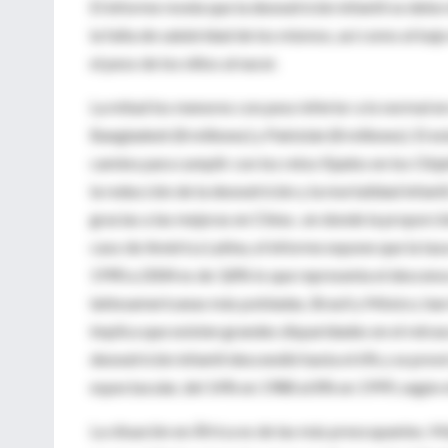
El informe revela que la desnutrición infantil se debe
la falta de salubridad de los mismos, así como al bajo
el peso de los niños al nacer.
La mitad los menores con peso inferior a lo normal en
Bangladesh (8 millones) y Pakistán (8 millones). El e
camino para cumplir con los retos fijados en los Obj
la reducción de la desnutrición y la mortalidad infanti
gracias a las mejoras en China-, en donde la proporc
caso de América Latina, el informe expone que la ta
1990 a 2004 es de 3,8% lo que representa el descens
latinoamericanas más pobladas, Brasil y México, han i
implica que existen grandes disparidades en el retraso
desnutrición infantil descendió hasta el 6% y se prev
espectacular, del 14% en 1988 al 8% en 1999, según e
La situación en África es de las más preocupantes. Má