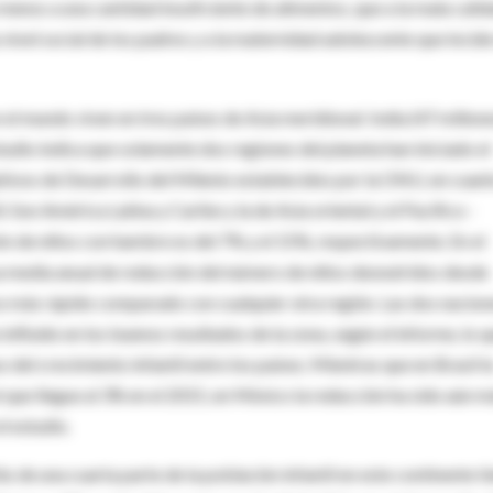
 menos a una cantidad insuficiente de alimentos, que a la mala calid
 nivel social de los padres y a la maternidad adolescente que incide
 el mundo viven en tres países de Asia meridional: India (47 millone
studio indica que solamente dos regiones del planeta han iniciado el
etivos de Desarrollo del Milenio establecidos por la ONU, en cuant
l. Son América Latina y Caribe y la de Asia oriental y el Pacífico -
ión de niños con hambre es del 7% y el 15%, respectivamente. En el
sa media anual de reducción del número de niños desnutridos desde
o más rápido comparado con cualquier otra región. Las dos nacion
nfluido en los buenos resultados de la zona, según el informe, lo q
 del crecimiento infantil entre los países. Mientras que en Brasil l
é que llegue al 3% en el 2015, en México la reducción ha sido aún m
l estudio.
s de una cuarta parte de la población infantil en este continente t