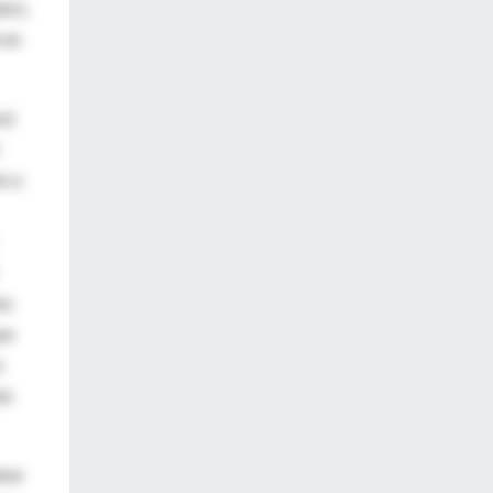
ad y
 en
s)
o a
es
ue
a
ás
iene