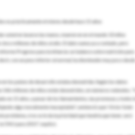
idos es prácticamente el mismo desde hace 15 años
ar usted en lavarse las manos, mueren en en el mundo 10 niños
inco millones de niños al año. El dato suena ya a contado, pero
o informe Progreso para la infancia: un balance sobre nutrición para
decir, con un peso inferior al normal, ha disminuido muy poco desd
e en los países de desarrollo estaba desnutrida. Según los datos
 que 146 millones de niños están desnutridos, en números redondos. 
es en 15 años, a pesar de los llamamientos, las promesas y todos 
lejando algo moralmente inaceptable", sentenció ayer Víctor Soler-
te problema, si no se le da la prioridad que tendría que tener, será
 la ONU para 2015", explicó.