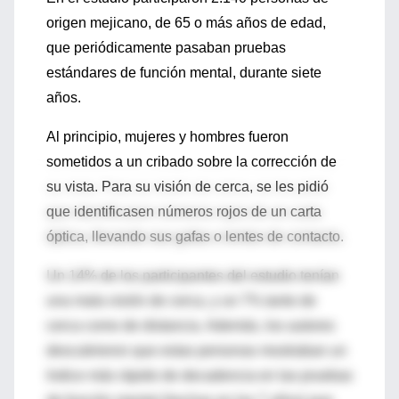
origen mejicano, de 65 o más años de edad,
que periódicamente pasaban pruebas
estándares de función mental, durante siete
años.
Al principio, mujeres y hombres fueron
sometidos a un cribado sobre la corrección de
su vista. Para su visión de cerca, se les pidió
que identificasen números rojos de un carta
óptica, llevando sus gafas o lentes de contacto.
Un 14% de los participantes del estudio tenían
una mala visión de cerca, y un 7% tanto de
cerca como de distancia. Además, los autores
descubrieron que estas personas mostraban un
índice más rápido de decadencia en las pruebas