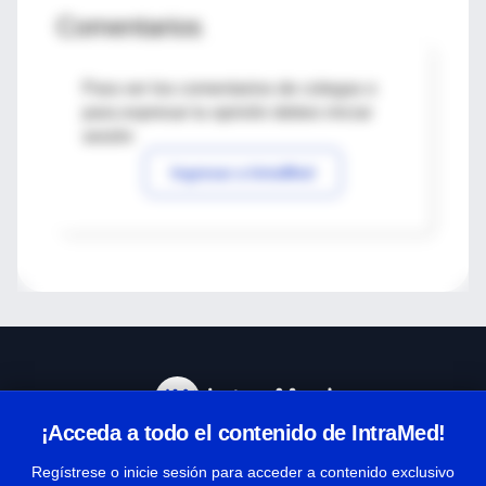
Comentarios
Para ver los comentarios de colegas o
para expresar tu opinión debes iniciar
sesión
Ingresar a IntraMed
¡Acceda a todo el contenido de IntraMed!
Centro de Ayuda
Regístrese o inicie sesión para acceder a contenido exclusivo