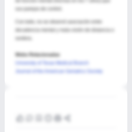
de función mental (hechas en los 7 años) que
sus parejas de control.
Con todo, no se observó asociación entre
decadencia mental y mala visión de distancia o
sordera.
Webs Relacionadas
University of Texas Medical Branch
Journal of the American Geriatrics Society