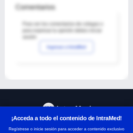
Comentarios
Para ver los comentarios de colegas o
para expresar tu opinión debes iniciar
sesión
Ingresar a IntraMed
¡Acceda a todo el contenido de IntraMed!
Centro de Ayuda
Regístrese o inicie sesión para acceder a contenido exclusivo