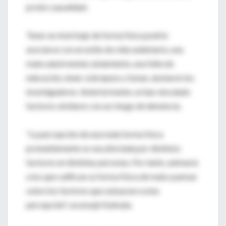
probó causalidad.
Tener un nivel bajo de forma física podría
asociarse con un estilo de vida sedentario, una
mala salud mental, aislamiento, una falta de
educación, tener sobrepeso y fumar, anotaron los
investigadores. Anteriormente, se han vinculado
factores similares con un riesgo de demencia.
"La percepción de una mala forma física
probablemente se vea afectada por distintos
factores en distintas personas. Por tanto, animaría
a los que califican su forma física de mala a pensar
sobre los factores que subyacen a esta
percepción", aconsejó Kulmala.