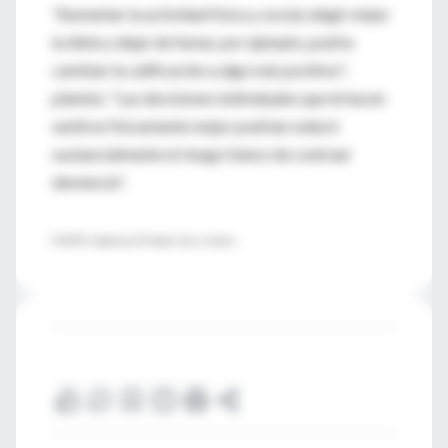
"Aumentar la actividad física y social, elegir mejor
la dieta y dejar de fumar, por ejemplo, podría
cambiar la calificación a algo más positivo",
planteó. "Las decisiones individuales que le hacen
sentirse físicamente mejor podrían reducir
sustancialmente el riesgo futuro de contraer
demencia".
FUENTE: Academy of Finland, news release.