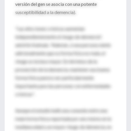
versión del gen se asocia con una potente
susceptibilidad a la demencia).
"Las afecciones crónicas aumentan
independientemente el riesgo de demencia",
advirtió Kulmala. "Además, si una persona siente
adicionalmente que su forma física es mala, el
riesgo es incluso mayor. En términos de la
prevención de la demencia, mantener una buena
forma física parece ser particularmente
importante para las personas con enfermedades
crónicas".
Aunque el estudio halló una conexión entre una
mala forma física reportada por uno mismo en la
mediana edad y un mayor riesgo de demencia, no