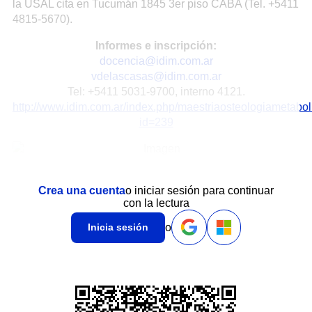
la USAL cita en Tucumán 1845 3er piso CABA (Tel. +5411
4815-5670).
Informes e inscripción:
docencia@idim.com.ar
vdelascasas@idim.com.ar
Tel: +5411 5031-9700, interno 4121.
http://www.idim.com.ar/index.php/maestriaosteologiametabo
id=239
Crea una cuenta
o iniciar sesión para continuar
con la lectura
o
Inicia sesión