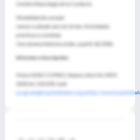
CerebroNeurología de la Conducta
Modalidad de cursada
Jueves a sábado una vez al mes. Actividades
prácticas a combinar.
Una semana intensiva al año, a partir del 2006.
Informes e inscripción:
Potosí 4240 C1199ACL Buenos AiresTel. 4959-
0200 Int. 5323/4E-mail:
posgrado@hospitalitaliano.org.arhttp://www.hospitalitali