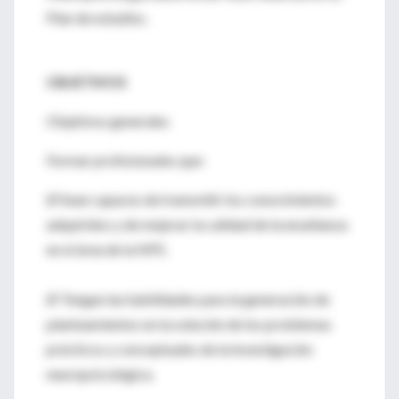
Plan de estudios.
OBJETIVOS
Objetivos generales
Formar profesionales que:
Ø Sean capaces de transmitir los conocimientos
adquiridos y de mejorar la calidad de la enseñanza
en el área de la NPS.
Ø Tengan las habilidades para la generación de
planteamientos en la solución de los problemas
prácticos y conceptuales de la investigación
neuropsicológica.