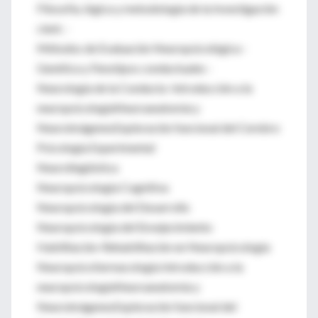
Filosofía, lógica y metodología de la Investigación
cient. -
Métodos de Evaluación Neuropsicológica -
Genética y Fenotipos conductuales -
Neurología de la Conducta Introducción a la
neuropsicologíaNeuroanatomía y
NeuroimágenesExploración funcional del Cerebro
Psicología Experimental
Neurolingüística
Neuropsicología Cognitiva
Neuropsicología del Desarrollo
Neuropsicología del Envejecimiento
Habilitación-Rehabilitación en Neuropsicología
Neuropsicofarmacología Introducción a la
neuropsicologíaNeuroanatomía y
NeuroimágenesExploración funcional del