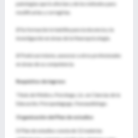
patologías que lo afectan y de los métodos para
modificarlas y corregirlas.
Ø Su formación lo habilita para la docencia y la
investigación en áreas de la Neuropsicología.
Ø Podrá así mismo, asesorar a otros profesionales
en áreas de su competencia.
Requisitos de ingreso
Título de Médico, Psicólogo, Lic. en Ciencias de la
Educación, Psicopedagogo, Fonoaudiólogo.
Organización del Plan de estudios
El Plan de estudios consta de 12 materias