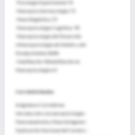
Psicología Experimental 74
Neuropsicofarmacología 73
Neurolingüística 72
Neuropsicología Cognitiva 90
Neuropsicología del Desarrollo
oNeuropsicología del Adulto y del
Envejecimiento 8686
Habilitación-Rehabilitación en
Neuropsicología 63
Correlatividades
Asignatura Correlativas
Introducción a la neuropsicología -
Neuroanatomía y Neuroimágenes -
Exploración funcional del Cerebro -