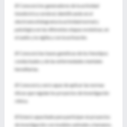
Ø Conocerá los generadores de la actividad
bioeléctrica cerebral, identificando en el
electroencefalograma la actividad normal y
patológica en las diferentes etapas evolutivas, en
el sueño y la vigilia y con la activación.
Ø Conocerá las bases genéticas de los fenotipos
conductuales y de las enfermedades mentales
hereditarias.
Ø Conocerá y será capaz de aplicar las normas
éticas que regulan los proyectos de investigación
clínica.
Ø Estará capacitado para participar en proyectos
de investigación con modelos animales y humanos,