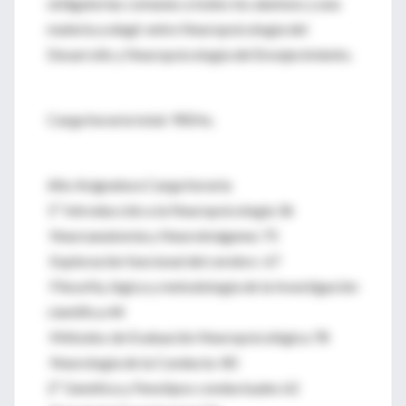
obligatorias comunes a todos los alumnos y una
materia a elegir entre Neuropsicología del
Desarrollo y Neuropsicología del Envejecimiento.
Carga horaria total: 900 hs.
Año Asignatura Carga horaria
1º Introducción a la Neuropsicología 36
Neuroanatomía y Neuroimágenes 75
Exploración funcional del cerebro 67
Filosofía, lógica y metodología de la Investigación
científica 44
Métodos de Evaluación Neuropsicológica 78
Neurología de la Conducta 80
2º Genética y Fenotipos conductuales 62