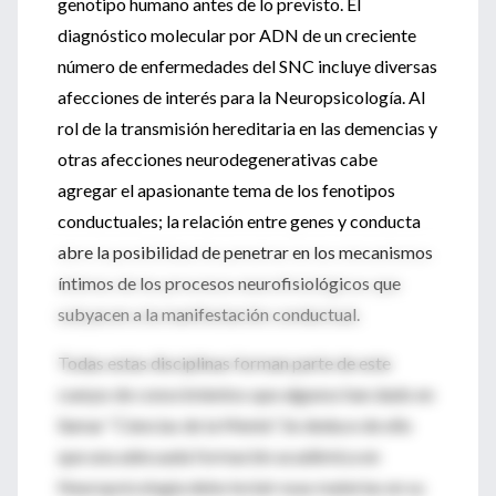
genotipo humano antes de lo previsto. El
diagnóstico molecular por ADN de un creciente
número de enfermedades del SNC incluye diversas
afecciones de interés para la Neuropsicología. Al
rol de la transmisión hereditaria en las demencias y
otras afecciones neurodegenerativas cabe
agregar el apasionante tema de los fenotipos
conductuales; la relación entre genes y conducta
abre la posibilidad de penetrar en los mecanismos
íntimos de los procesos neurofisiológicos que
subyacen a la manifestación conductual.
Todas estas disciplinas forman parte de este
cuerpo de conocimientos que algunos han dado en
llamar “Ciencias de la Mente”. Se deduce de ello
que una adecuada formación académica en
Neuropsicología debe incluir esas materias en su