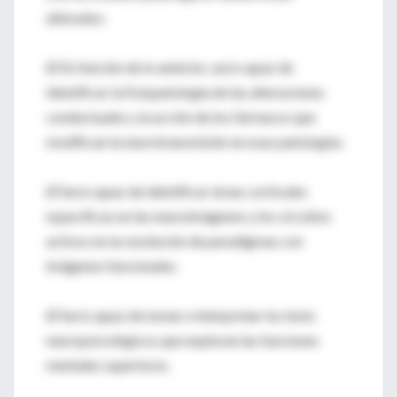
alterados.
Ø En función de lo anterior, será capaz de
identificar la fisiopatología de las alteraciones
conductuales y la acción de los fármacos que
modifican la neurotransmisión en esas patologías.
Ø Será capaz de identificar áreas corticales
específicas en las neuroimágenes y los circuitos
activos en la resolución de paradigmas con
imágenes funcionales.
Ø Será capaz de tomar e interpretar los tests
neuropsicológicos que exploran las funciones
mentales superiores.