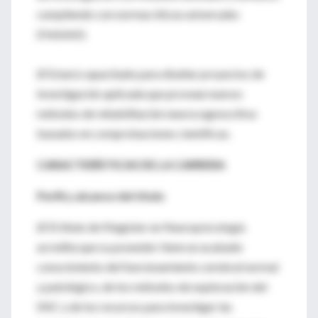
cumpliendo con normas éticas universales
(Helsinki).
Ø Estará capacitado para diseñar proyectos de
investigación aplicada que provean nuevos
métodos de rehabilitación neurocognoscitiva
basados en comprobaciones científicas.
CARACTERÍSTICAS DE LA CARRERA
Perfil y alcance del título
Ø El título de Magister en Neuropsicología
acredita que su poseedor tiene un acabado
conocimiento del funcionamiento cerebral normal
y patológico, de los métodos de exploración del
SNC y de los recursos para investigar las