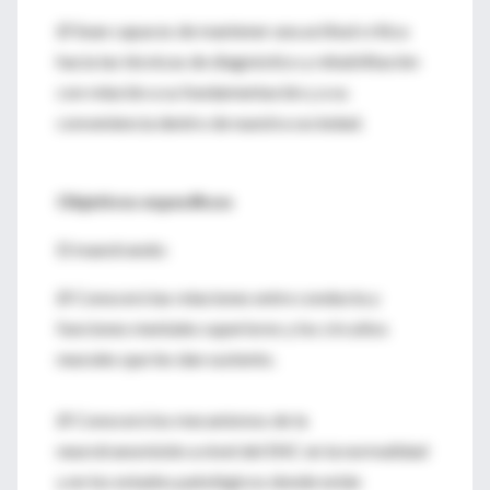
Ø Sean capaces de mantener una actitud crítica
hacia las técnicas de diagnóstico y rehabilitación
con relación a su fundamentación y a su
conveniencia dentro de nuestra sociedad.
Objetivos específicos
El maestrando:
Ø Conocerá las relaciones entre conducta y
funciones mentales superiores y los circuitos
neurales que les dan sustento.
Ø Conocerá los mecanismos de la
neurotransmisión a nivel del SNC en la normalidad
y en los estados patológicos donde están