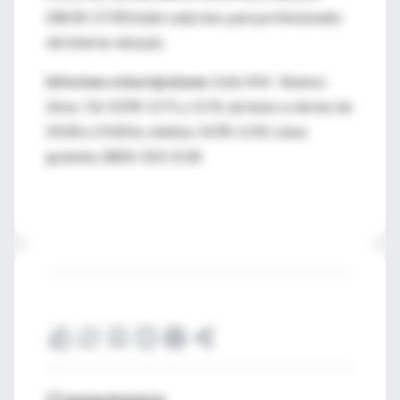
(08:00-17:00 hs)de cada mes, para profesionales
del interior del país.
Informes e inscripciones
: Solís 454 - Buenos
Aires, Tel: 4378-1171 y 1176, de lunes a viernes de
09.00 a 19.00 hs, telefax: 4378-1192. Línea
gratuita: 0800-333-5530