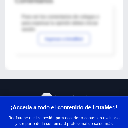
Comentarios
Para ver los comentarios de colegas o
para expresar tu opinión debes iniciar
sesión
Ingresar a IntraMed
¡Acceda a todo el contenido de IntraMed!
Centro de Ayuda
Regístrese o inicie sesión para acceder a contenido exclusivo
y ser parte de la comunidad profesional de salud más