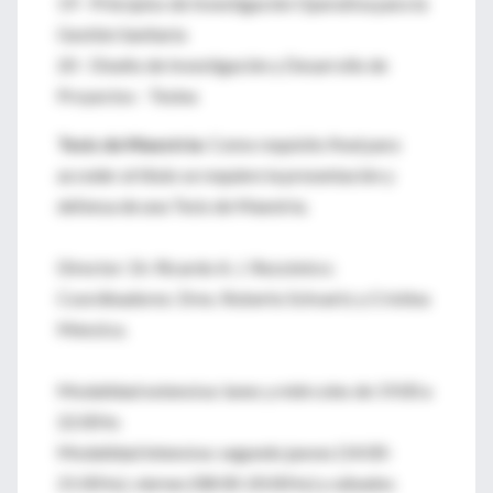
19 - Principios de Investigación Operativa para la
Gestión Sanitaria
20 - Diseño de Investigación y Desarrollo de
Proyectos - Tesina
Tesis de Maestría:
Como requisito final para
acceder al título se requiere la presentación y
defensa de una Tesis de Maestría.
Director: Dr. Ricardo A. J. Rezzónico;
Coordinadores: Dres. Roberto Schvartz y Cristina
Menzica.
Modalidad extensiva: lunes y miércoles de 19.00 a
22.00 hs
Modalidad intensiva: segundo jueves (14:00-
21:00 hs), viernes (08:00-20:00 hs) y sábados