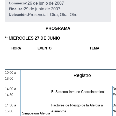
Comienza:
26 de junio de 2007
Finaliza:
29 de junio de 2007
Ubicación:
Presencial
-
Otra, Otra, Otro
PROGRAMA
** M
IERCOLES 27 DE JUNIO
HORA
EVENTO
TEMA
10:00 a
Registro
18:00
14:00 a
Dr
El Sistema Inmune Gastrointestinal
14:30
Es
14:30 a
Factores de Riesgo de
la Alergia
a
Dr
15:00
Alimentos
Na
Simposium Alergia