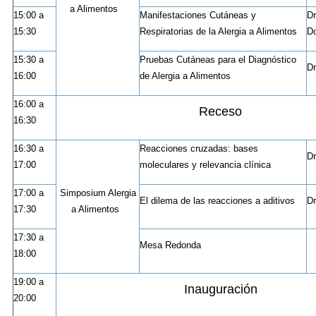
a Alimentos
15:00 a
Manifestaciones Cutáneas y
Dr
15:30
Respiratorias de
la Alergia
a Alimentos
D
15:30 a
Pruebas Cutáneas para el Diagnóstico
Dr
16:00
de Alergia a Alimentos
16:00 a
Receso
16:30
16:30 a
Reacciones cruzadas: bases
Dr
17:00
moleculares y relevancia clínica
17:00 a
Simposium Alergia
El dilema de las reacciones a aditivos
Dr
17:30
a Alimentos
17:30 a
Mesa Redonda
18:00
19:00 a
Inauguración
20:00