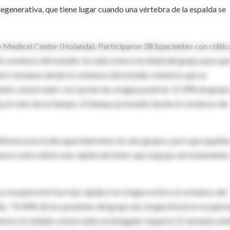
degenerativa, que tiene lugar cuando una vértebra de la espalda se
ity Medical Center (Holanda). Participaron 283 pacientes con ciátic
l comienzo del estudio. Se seleccionó a la mitad del grupo para qu
 de 2 semanas desde el comienzo del estudio, mientras que se
iento conservador con opción de cirugía posterior. El 39% de grupo
a al cabo de un tiempo. El tiempo promedio desde el comienzo del
erencia en la discapacidad entre los dos grupos, pero que aquéllo
maron sobre alivio más rápido del dolor que el grupo de tratamiento
 recuperación fue más rápida si la cirugía se hizo al comienzo del
dio. "El 40% de los pacientes del grupo de cirugía inicial se recuper
entras el cuidado conservador prolongado requería 12 semanas ant