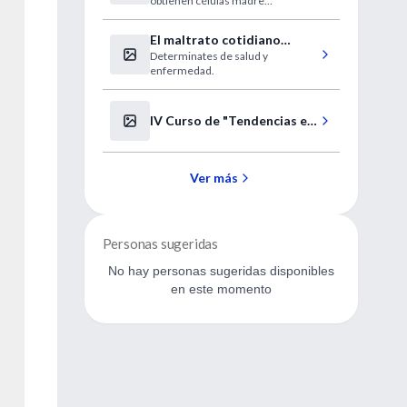
obtienen células madre
humana
embrionarias a partir de
embriones clonados de macaco
El maltrato cotidiano
rhesus.
Determinates de salud y
enferma
enfermedad.
IV Curso de "Tendencias en
la Cirugía de la Catarata"
Ver más
Personas sugeridas
No hay personas sugeridas disponibles
en este momento