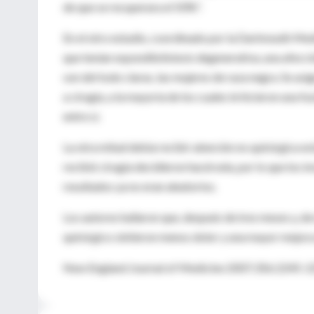
de que se recuperara el 50%".
En el otro estudio, coordinado por la Dartmouth Me
que tenían espondilolistesis degenerativa, una afec
son del todo claras, las mujeres de raza negra. Se as
a cirugía, a la mayoría de los cuales le hicieron una 
entre sí.
La otra mitad debía recibir atención no quirúrgica 
recibió cirugía decidieron hacérsela, por lo que los i
resultados ya no eran aleatorios.
Los autores hallaron que, después de tres meses y, de
quirúrgico sintieron menos dolor y una mayor mejora 
New England Journal of Medicine 2007;356:2245-