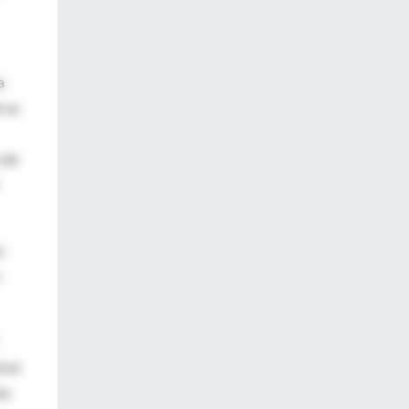
a
e se
 de
s
aron
es