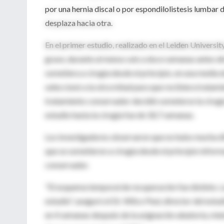
por una hernia discal o por espondilolistesis lumbar 
desplaza hacia otra.
En el primer estudio, realizado en el Leiden Univers
grave, durante al menos seis a doce semanas antes de
sometiera a cirugía desde el principio, en una media
seleccionó a la otra mitad para que recibiera tratam
tratamiento conservador decidió someterse la cirugí
estudio hasta la cirugía fue de 18,7 semanas.
Los investigadores observaron que no hubo mucha dif
que se sometieron a cirugía desde el principio infor
conservador.
"El esquema temporal de recuperación fue distinto. La
estudio", aseguró el Dr. Wilco Peul, director del estu
en 4 semanas después de la asignación aleatoria, mi