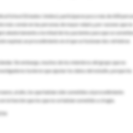
dical School (Estados Unidos), participaron poco más de 600 pers
ción más común en las personas de mayor edad y, por razones que n
ignó aleatoriamente a la mitad de los pacientes para que se sometie
fusión espinal, un procedimiento en el que se fusionan dos vértebras
estándar. Sin embargo, muchos de los miembros del grupo que no
nvestigadores tuvieron que ajustar los datos del estudio, porque los
 nuevo, al año, los que habían sido sometidos al procedimiento
en la función que los que no se habían sometido a cirugía.
2256