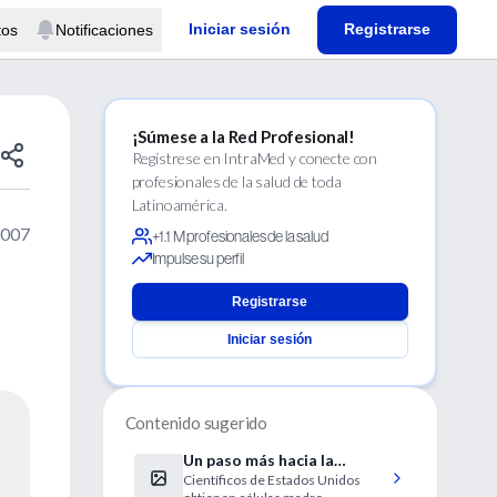
Iniciar sesión
Registrarse
tos
Notificaciones
¡Súmese a la Red Profesional!
Regístrese en IntraMed y conecte con
profesionales de la salud de toda
Latinoamérica.
2007
+1.1 M profesionales de la salud
Impulse su perfil
Registrarse
Iniciar sesión
Contenido sugerido
Un paso más hacia la
Científicos de Estados Unidos
clonación terapéutica