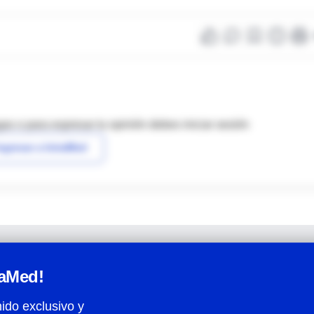
as o para expresar tu opinión debes iniciar sesión
ngresar a IntraMed
raMed!
ido exclusivo y