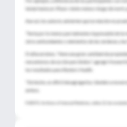
Por ejemplo, a diferencia de los participantes con re
tenían hasta un 39 por ciento menos riesgo de morir, 
Aun así, los autores advierten que la relación no prue
"Sería por lo menos parcialmente responsable de la re
otros antioxidantes o elementos de las verduras y las f
El alfacaroteno, "tiene una gran cantidad de propie
mecanismos de acción percibidos", agregó Howard Ses
los resultados para Reuters Health.
"De hecho, es difícil desagregarlos; tienden a movers
ambos.
FUENTE: Archives of Internal Medicine, online 22 de noviem