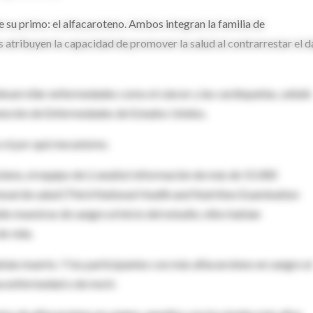
de su primo: el alfacaroteno. Ambos integran la familia de
es atribuyen la capacidad de promover la salud al contrarrestar el 
desarrollar enfermedades como el cáncer y las cardiopatías, señaló
evención de Enfermedades de Estados Unidos.
s ni por qué mecanismo.
teno, el equipo de Li analizó información de más de 15.000
cional de salud (Third National Health and Nutrition Examination
do muestras de sangre al inicio del estudio; ellos habían
e vida.
abían muerto. Y los participantes con más alfacaroteno en sangre al
na enfermedad o de morir.