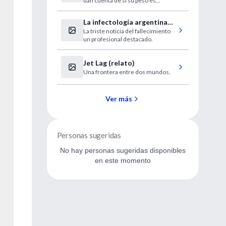
dan cuenta de si su peso es
saludable o no, lo que influiría en
su alimentación y estilo de vida.
La infectología argentina
La triste noticia del fallecimiento
de duelo
un profesional destacado.
Jet Lag (relato)
Una frontera entre dos mundos.
Ver más
Personas sugeridas
No hay personas sugeridas disponibles
en este momento