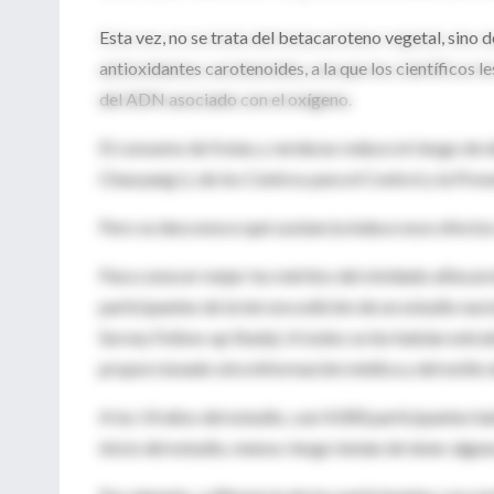
Esta vez, no se trata del betacaroteno vegetal, sino 
antioxidantes carotenoides, a la que los científicos l
del ADN asociado con el oxígeno.
El consumo de frutas y verduras reduce el riesgo de 
Chaoyang Li, de los Centros para el Control y la Pr
Pero se desconoce qué sustancia induce esos efecto
Para conocer mejor los méritos del olvidado alfacaro
participantes de la tercera edición de un estudio na
Survey Follow-up Study). A todos se les habían extraí
proporcionado otra información médica y del estilo d
A los 14 años del estudio, casi 4.000 participantes h
inicio del estudio, menos riesgo tenían de tener algu