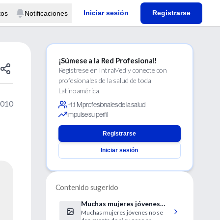
Iniciar sesión
Registrarse
tos
Notificaciones
¡Súmese a la Red Profesional!
Regístrese en IntraMed y conecte con
profesionales de la salud de toda
Latinoamérica.
2010
+1.1 M profesionales de la salud
Impulse su perfil
Registrarse
Iniciar sesión
Contenido sugerido
Muchas mujeres jóvenes
Muchas mujeres jóvenes no se
juzgan mal su peso