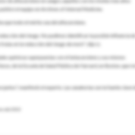
stos de alfacaroteno en sangre, aquellos con los niveles más altos
publicó el equipo en Archives of Internal Medicine.
ba que todo el mérito sea del alfacaroteno.
ducción del riesgo. No pudimos identificar la posible influencia d
rutas en la reducción del riesgo de morir", dijo Li.
dades químicas superpuestas con el betacaroteno y sus mismos
so, de la Escuela de Salud Pública de Harvard, en Boston, que re
e juntos", manifestó el experto. Las zanahorias son la fuente clave 
bre del 2010