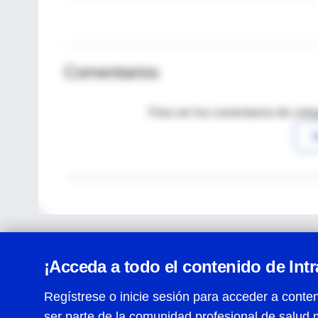
Comentarios
Para ver los comentarios de coleg
I
¡Acceda a todo el contenido de Int
Regístrese o inicie sesión para acceder a conten
ser parte de la comunidad profesional de salud 